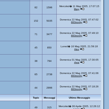
Mercoled� 11 Mag 2005, 17:07:15
82
1596
Mary
Domenica 22 Mag 2005, 07:47:02
152
5035
883tronky
Domenica 22 Mag 2005, 07:49:10
71
3477
883tronky
Luned� 16 Mag 2005, 21:59:18
45
850
Alex
Domenica 01 Mag 2005, 17:30:05
38
794
rhea
Domenica 22 Mag 2005, 07:41:06
65
2738
883tronky
Domenica 22 Mag 2005, 07:18:26
44
2996
883tronky
Topic
Messaggi
Ultimo Messaggio
Mercoled� 06 Aprile 2005, 12:26:12
49
315