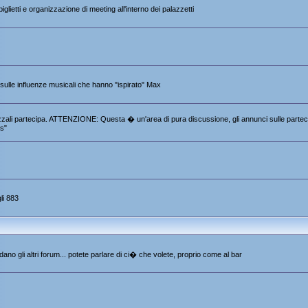
iglietti e organizzazione di meeting all'interno dei palazzetti
e sulle influenze musicali che hanno "ispirato" Max
 Pezzali partecipa. ATTENZIONE: Questa � un'area di pura discussione, gli annunci sulle partec
s"
li 883
ano gli altri forum... potete parlare di ci� che volete, proprio come al bar