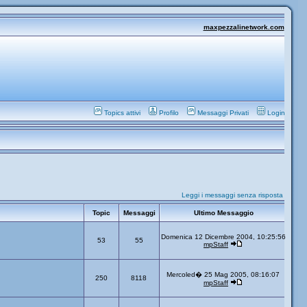
maxpezzalinetwork.com
Topics attivi
Profilo
Messaggi Privati
Login
Leggi i messaggi senza risposta
Topic
Messaggi
Ultimo Messaggio
Domenica 12 Dicembre 2004, 10:25:56
53
55
mpStaff
Mercoled� 25 Mag 2005, 08:16:07
250
8118
mpStaff