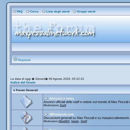
FAQ
Cerca
Lista degli utenti
Gruppi utenti
Registrati
La data di oggi � Gioved� 06 Agosto 2026, 05:22:22
Indice del forum
¤
Forum Generali
Annunci e news
Anunnci ufficiali dello staff e notizie sul mondo di Max Pezzali e
Moderatore
Staff
MPnetwork.com
Discussioni generali su Max Pezzali e su maxpezzalinetwork
Moderatori
Miss883
,
blade
,
Staff