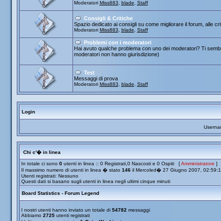
Moderatori
Miss883
,
blade
,
Staff
Consigli & Critiche
Spazio dedicato ai consigli su come migliorare il forum, alle cr
Moderatori
Miss883
,
blade
,
Staff
Problemi con i moderatori
Hai avuto qualche problema con uno dei moderatori? Ti sembra
moderatori non hanno giurisdizione)
Test
Messaggi di prova
Moderatori
Miss883
,
blade
,
Staff
Login
Userna
Chi c'� in linea
In totale ci sono
0
utenti in linea :: 0 Registrati,0 Nascosti e 0 Ospiti [
Amministratore
]
Il massimo numero di utenti in linea � stato
146
il Mercoled� 27 Giugno 2007, 02:59:
Utenti registrati: Nessuno
Questi dati si basano sugli utenti in linea negli ultimi cinque minuti
Board Statistics - Forum Legend
I nostri utenti hanno inviato un totale di
54782
messaggi
Abbiamo
2725
utenti registrati