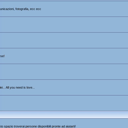
unicazioni, fotografia, ecc ecc
rse!
i... All you need is love...
sto spazio troverai persone disponibili pronte ad aiutarti!