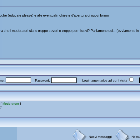
itiche (educate please) e alle eventuali richieste d'apertura di nuovi forum
 che i moderatori siano troppo severi o troppo permissivi? Parliamone qui... (ovviamente in 
me:
Password:
Login automatico ad ogni visita
 [
Moderatore
]
17
Nuovi messaggi
Ness