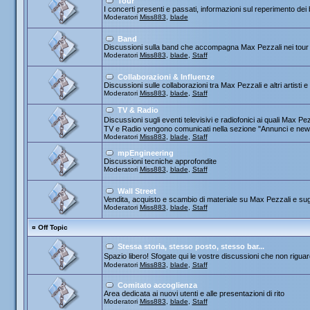
Tour
I concerti presenti e passati, informazioni sul reperimento dei b
Moderatori
Miss883
,
blade
Band
Discussioni sulla band che accompagna Max Pezzali nei tour
Moderatori
Miss883
,
blade
,
Staff
Collaborazioni & Influenze
Discussioni sulle collaborazioni tra Max Pezzali e altri artisti 
Moderatori
Miss883
,
blade
,
Staff
TV & Radio
Discussioni sugli eventi televisivi e radiofonici ai quali Max
TV e Radio vengono comunicati nella sezione "Annunci e new
Moderatori
Miss883
,
blade
,
Staff
mpEngineering
Discussioni tecniche approfondite
Moderatori
Miss883
,
blade
,
Staff
Wall Street
Vendita, acquisto e scambio di materiale su Max Pezzali e sug
Moderatori
Miss883
,
blade
,
Staff
¤
Off Topic
Stessa storia, stesso posto, stesso bar...
Spazio libero! Sfogate qui le vostre discussioni che non riguard
Moderatori
Miss883
,
blade
,
Staff
Comitato accoglienza
Area dedicata ai nuovi utenti e alle presentazioni di rito
Moderatori
Miss883
,
blade
,
Staff