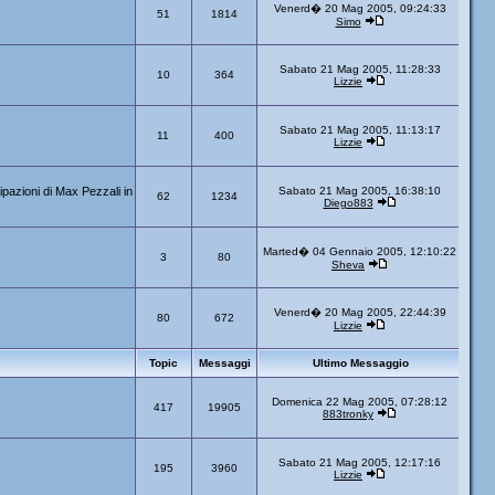
Venerd� 20 Mag 2005, 09:24:33
51
1814
Simo
Sabato 21 Mag 2005, 11:28:33
10
364
Lizzie
Sabato 21 Mag 2005, 11:13:17
11
400
Lizzie
ipazioni di Max Pezzali in
Sabato 21 Mag 2005, 16:38:10
62
1234
Diego883
Marted� 04 Gennaio 2005, 12:10:22
3
80
Sheva
Venerd� 20 Mag 2005, 22:44:39
80
672
Lizzie
Topic
Messaggi
Ultimo Messaggio
Domenica 22 Mag 2005, 07:28:12
417
19905
883tronky
Sabato 21 Mag 2005, 12:17:16
195
3960
Lizzie