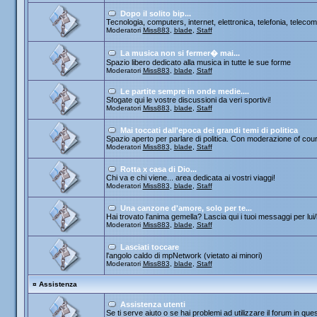
Dopo il solito bip...
Tecnologia, computers, internet, elettronica, telefonia, telecom
Moderatori
Miss883
,
blade
,
Staff
La musica non si fermer� mai...
Spazio libero dedicato alla musica in tutte le sue forme
Moderatori
Miss883
,
blade
,
Staff
Le partite sempre in onde medie....
Sfogate qui le vostre discussioni da veri sportivi!
Moderatori
Miss883
,
blade
,
Staff
Mai toccati dall'epoca dei grandi temi di politica
Spazio aperto per parlare di politica. Con moderazione of cou
Moderatori
Miss883
,
blade
,
Staff
Rotta x casa di Dio...
Chi va e chi viene... area dedicata ai vostri viaggi!
Moderatori
Miss883
,
blade
,
Staff
Una canzone d'amore, solo per te...
Hai trovato l'anima gemella? Lascia qui i tuoi messaggi per lui/le
Moderatori
Miss883
,
blade
,
Staff
Lasciati toccare
l'angolo caldo di mpNetwork (vietato ai minori)
Moderatori
Miss883
,
blade
,
Staff
¤
Assistenza
Assistenza utenti
Se ti serve aiuto o se hai problemi ad utilizzare il forum in que