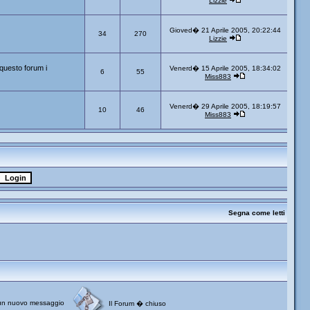
Lizzie
Gioved� 21 Aprile 2005, 20:22:44
34
270
Lizzie
questo forum i
Venerd� 15 Aprile 2005, 18:34:02
6
55
Miss883
Venerd� 29 Aprile 2005, 18:19:57
10
46
Miss883
Segna come letti
un nuovo messaggio
Il Forum � chiuso