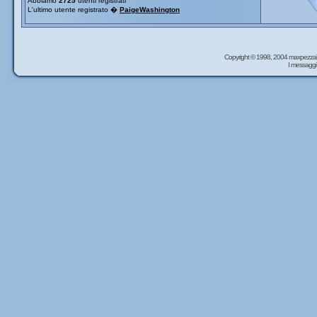
Abbiamo
2725
utenti registrati
L'ultimo utente registrato �
PaigeWashington
Copyright © 1998, 2004 maxpezzal
I messaggi 