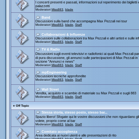
I concerti presenti e passati, informazioni sul reperimento dei biglietti
palazzetti
Moderatori
Miss883
,
blade
Band
Discussioni sulla band che accompagna Max Pezzali nei tour
Moderatori
Miss883
,
blade
,
Staff
Collaborazioni & Influenze
Discussioni sulle collaborazioni tra Max Pezzali e altri artisti e sulle
Moderatori
Miss883
,
blade
,
Staff
TV & Radio
Discussioni sugli eventi televisivi e radiofonici ai quali Max Pezza
di pura discussione, gli annunci sulle partecipazioni di Max Pezzali 
sezione "Annunci e news"
Moderatori
Miss883
,
blade
,
Staff
mpEngineering
Discussioni tecniche approfondite
Moderatori
Miss883
,
blade
,
Staff
Wall Street
Vendita, acquisto e scambio di materiale su Max Pezzali e sugli 883
Moderatori
Miss883
,
blade
,
Staff
¤
Off Topic
Stessa storia, stesso posto, stesso bar...
Spazio libero! Sfogate qui le vostre discussioni che non riguardano gli 
volete, proprio come al bar
Moderatori
Miss883
,
blade
,
Staff
Comitato accoglienza
Area dedicata ai nuovi utenti e alle presentazioni di rito
Moderatori
Miss883
,
blade
,
Staff