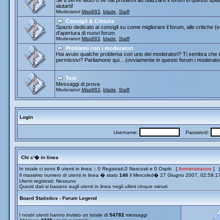
Se ti serve aiuto o se hai problemi ad utilizzare il forum in questo spa
aiutarti!
Moderatori
Miss883
,
blade
,
Staff
Consigli & Critiche
Spazio dedicato ai consigli su come migliorare il forum, alle critiche (
d'apertura di nuovi forum
Moderatori
Miss883
,
blade
,
Staff
Problemi con i moderatori
Hai avuto qualche problema con uno dei moderatori? Ti sembra che i 
permissivi? Parliamone qui... (ovviamente in questo forum i moderato
Test
Messaggi di prova
Moderatori
Miss883
,
blade
,
Staff
Login
Username:
Password:
Chi c'� in linea
In totale ci sono
0
utenti in linea :: 0 Registrati,0 Nascosti e 0 Ospiti [
Amministratore
] 
Il massimo numero di utenti in linea � stato
146
il Mercoled� 27 Giugno 2007, 02:59:1
Utenti registrati: Nessuno
Questi dati si basano sugli utenti in linea negli ultimi cinque minuti
Board Statistics - Forum Legend
I nostri utenti hanno inviato un totale di
54782
messaggi