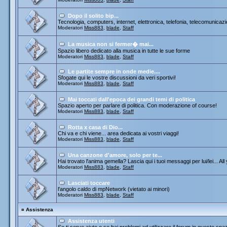
Dopo il solito bip...
Tecnologia, computers, internet, elettronica, telefonia, telecomunicazi
Moderatori
Miss883
,
blade
,
Staff
La musica non si fermer� mai...
Spazio libero dedicato alla musica in tutte le sue forme
Moderatori
Miss883
,
blade
,
Staff
Le partite sempre in onde medie....
Sfogate qui le vostre discussioni da veri sportivi!
Moderatori
Miss883
,
blade
,
Staff
Mai toccati dall'epoca dei grandi temi di politica
Spazio aperto per parlare di politica. Con moderazione of course!
Moderatori
Miss883
,
blade
,
Staff
Rotta x casa di Dio...
Chi va e chi viene... area dedicata ai vostri viaggi!
Moderatori
Miss883
,
blade
,
Staff
Una canzone d'amore, solo per te...
Hai trovato l'anima gemella? Lascia qui i tuoi messaggi per lui/lei... All
Moderatori
Miss883
,
blade
,
Staff
Lasciati toccare
l'angolo caldo di mpNetwork (vietato ai minori)
Moderatori
Miss883
,
blade
,
Staff
¤
Assistenza
Assistenza utenti