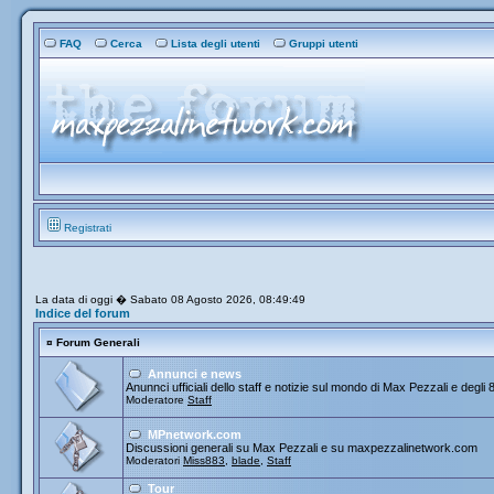
FAQ
Cerca
Lista degli utenti
Gruppi utenti
Registrati
La data di oggi � Sabato 08 Agosto 2026, 08:49:49
Indice del forum
¤
Forum Generali
Annunci e news
Anunnci ufficiali dello staff e notizie sul mondo di Max Pezzali e degli 
Moderatore
Staff
MPnetwork.com
Discussioni generali su Max Pezzali e su maxpezzalinetwork.com
Moderatori
Miss883
,
blade
,
Staff
Tour