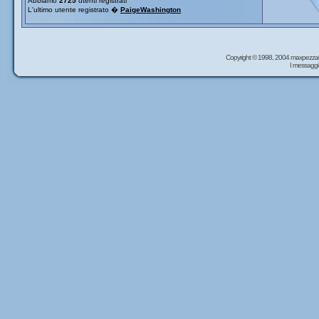
Abbiamo
2725
utenti registrati
L'ultimo utente registrato �
PaigeWashington
Copyright © 1998, 2004 maxpezzal
I messaggi 