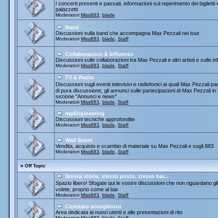
I concerti presenti e passati, informazioni sul reperimento dei biglietti
palazzetti
Moderatori
Miss883
,
blade
Band
Discussioni sulla band che accompagna Max Pezzali nei tour
Moderatori
Miss883
,
blade
,
Staff
Collaborazioni & Influenze
Discussioni sulle collaborazioni tra Max Pezzali e altri artisti e sulle
Moderatori
Miss883
,
blade
,
Staff
TV & Radio
Discussioni sugli eventi televisivi e radiofonici ai quali Max Pezza
di pura discussione, gli annunci sulle partecipazioni di Max Pezzali 
sezione "Annunci e news"
Moderatori
Miss883
,
blade
,
Staff
mpEngineering
Discussioni tecniche approfondite
Moderatori
Miss883
,
blade
,
Staff
Wall Street
Vendita, acquisto e scambio di materiale su Max Pezzali e sugli 883
Moderatori
Miss883
,
blade
,
Staff
¤
Off Topic
Stessa storia, stesso posto, stesso bar...
Spazio libero! Sfogate qui le vostre discussioni che non riguardano gli 
volete, proprio come al bar
Moderatori
Miss883
,
blade
,
Staff
Comitato accoglienza
Area dedicata ai nuovi utenti e alle presentazioni di rito
Moderatori
Miss883
,
blade
,
Staff