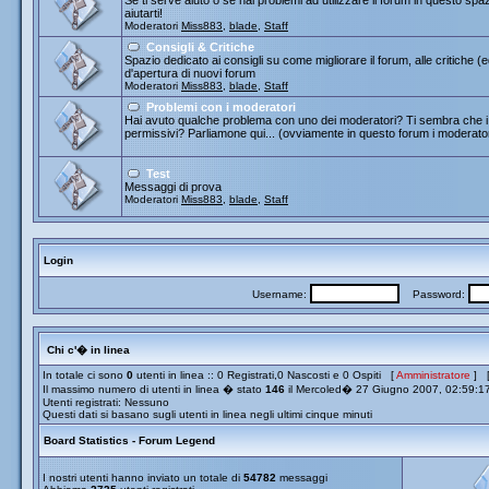
Se ti serve aiuto o se hai problemi ad utilizzare il forum in questo spa
aiutarti!
Moderatori
Miss883
,
blade
,
Staff
Consigli & Critiche
Spazio dedicato ai consigli su come migliorare il forum, alle critiche (
d'apertura di nuovi forum
Moderatori
Miss883
,
blade
,
Staff
Problemi con i moderatori
Hai avuto qualche problema con uno dei moderatori? Ti sembra che i 
permissivi? Parliamone qui... (ovviamente in questo forum i moderato
Test
Messaggi di prova
Moderatori
Miss883
,
blade
,
Staff
Login
Username:
Password:
Chi c'� in linea
In totale ci sono
0
utenti in linea :: 0 Registrati,0 Nascosti e 0 Ospiti [
Amministratore
] 
Il massimo numero di utenti in linea � stato
146
il Mercoled� 27 Giugno 2007, 02:59:1
Utenti registrati: Nessuno
Questi dati si basano sugli utenti in linea negli ultimi cinque minuti
Board Statistics - Forum Legend
I nostri utenti hanno inviato un totale di
54782
messaggi