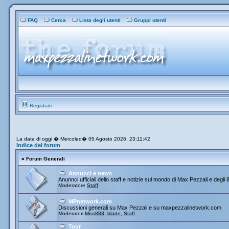
FAQ
Cerca
Lista degli utenti
Gruppi utenti
Registrati
La data di oggi � Mercoled� 05 Agosto 2026, 23:11:42
Indice del forum
¤
Forum Generali
Annunci e news
Anunnci ufficiali dello staff e notizie sul mondo di Max Pezzali e degli 
Moderatore
Staff
MPnetwork.com
Discussioni generali su Max Pezzali e su maxpezzalinetwork.com
Moderatori
Miss883
,
blade
,
Staff
Tour