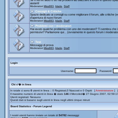
Se ti serve aiuto o se hai problemi ad utilizzare il forum in questo spa
aiutarti!
Moderatori
Miss883
,
blade
,
Staff
Consigli & Critiche
Spazio dedicato ai consigli su come migliorare il forum, alle critiche (
d'apertura di nuovi forum
Moderatori
Miss883
,
blade
,
Staff
Problemi con i moderatori
Hai avuto qualche problema con uno dei moderatori? Ti sembra che i 
permissivi? Parliamone qui... (ovviamente in questo forum i moderato
Test
Messaggi di prova
Moderatori
Miss883
,
blade
,
Staff
Login
Username:
Password:
Chi c'� in linea
In totale ci sono
0
utenti in linea :: 0 Registrati,0 Nascosti e 0 Ospiti [
Amministratore
] 
Il massimo numero di utenti in linea � stato
146
il Mercoled� 27 Giugno 2007, 02:59:1
Utenti registrati: Nessuno
Questi dati si basano sugli utenti in linea negli ultimi cinque minuti
Board Statistics - Forum Legend
I nostri utenti hanno inviato un totale di
54782
messaggi