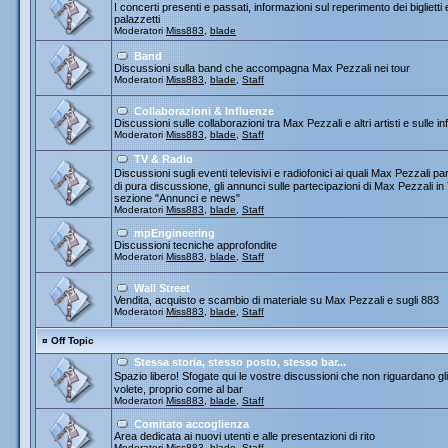
I concerti presenti e passati, informazioni sul reperimento dei biglietti
palazzetti
Moderatori
Miss883
,
blade
Band
Discussioni sulla band che accompagna Max Pezzali nei tour
Moderatori
Miss883
,
blade
,
Staff
Collaborazioni & Influenze
Discussioni sulle collaborazioni tra Max Pezzali e altri artisti e sulle
Moderatori
Miss883
,
blade
,
Staff
TV & Radio
Discussioni sugli eventi televisivi e radiofonici ai quali Max Pezza
di pura discussione, gli annunci sulle partecipazioni di Max Pezzali 
sezione "Annunci e news"
Moderatori
Miss883
,
blade
,
Staff
mpEngineering
Discussioni tecniche approfondite
Moderatori
Miss883
,
blade
,
Staff
Wall Street
Vendita, acquisto e scambio di materiale su Max Pezzali e sugli 883
Moderatori
Miss883
,
blade
,
Staff
¤
Off Topic
Stessa storia, stesso posto, stesso bar...
Spazio libero! Sfogate qui le vostre discussioni che non riguardano gli 
volete, proprio come al bar
Moderatori
Miss883
,
blade
,
Staff
Comitato accoglienza
Area dedicata ai nuovi utenti e alle presentazioni di rito
Moderatori
Miss883
,
blade
,
Staff