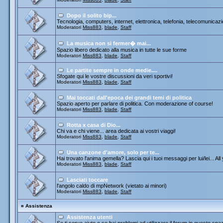
Dopo il solito bip...
Tecnologia, computers, internet, elettronica, telefonia, telecomunicazi
Moderatori
Miss883
,
blade
,
Staff
La musica non si fermer� mai...
Spazio libero dedicato alla musica in tutte le sue forme
Moderatori
Miss883
,
blade
,
Staff
Le partite sempre in onde medie....
Sfogate qui le vostre discussioni da veri sportivi!
Moderatori
Miss883
,
blade
,
Staff
Mai toccati dall'epoca dei grandi temi di politica
Spazio aperto per parlare di politica. Con moderazione of course!
Moderatori
Miss883
,
blade
,
Staff
Rotta x casa di Dio...
Chi va e chi viene... area dedicata ai vostri viaggi!
Moderatori
Miss883
,
blade
,
Staff
Una canzone d'amore, solo per te...
Hai trovato l'anima gemella? Lascia qui i tuoi messaggi per lui/lei... All
Moderatori
Miss883
,
blade
,
Staff
Lasciati toccare
l'angolo caldo di mpNetwork (vietato ai minori)
Moderatori
Miss883
,
blade
,
Staff
¤
Assistenza
Assistenza utenti