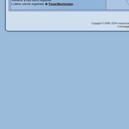
Abbiamo
2725
utenti registrati
L'ultimo utente registrato �
PaigeWashington
Copyright © 1998, 2004 maxpezzal
I messaggi 