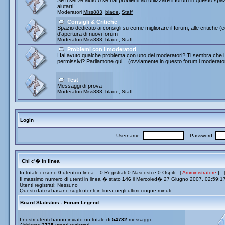
Se ti serve aiuto o se hai problemi ad utilizzare il forum in questo spa
aiutarti!
Moderatori
Miss883
,
blade
,
Staff
Consigli & Critiche
Spazio dedicato ai consigli su come migliorare il forum, alle critiche (
d'apertura di nuovi forum
Moderatori
Miss883
,
blade
,
Staff
Problemi con i moderatori
Hai avuto qualche problema con uno dei moderatori? Ti sembra che i 
permissivi? Parliamone qui... (ovviamente in questo forum i moderato
Test
Messaggi di prova
Moderatori
Miss883
,
blade
,
Staff
Login
Username:
Password:
Chi c'� in linea
In totale ci sono
0
utenti in linea :: 0 Registrati,0 Nascosti e 0 Ospiti [
Amministratore
] 
Il massimo numero di utenti in linea � stato
146
il Mercoled� 27 Giugno 2007, 02:59:1
Utenti registrati: Nessuno
Questi dati si basano sugli utenti in linea negli ultimi cinque minuti
Board Statistics - Forum Legend
I nostri utenti hanno inviato un totale di
54782
messaggi