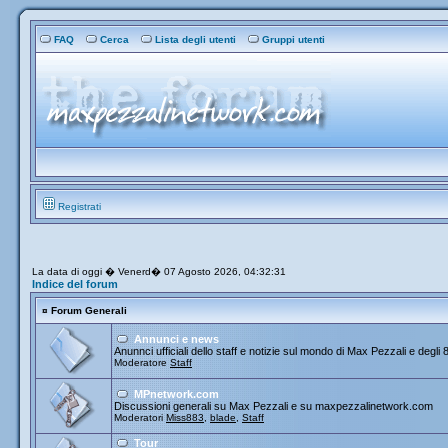
FAQ
Cerca
Lista degli utenti
Gruppi utenti
Registrati
La data di oggi � Venerd� 07 Agosto 2026, 04:32:31
Indice del forum
¤
Forum Generali
Annunci e news
Anunnci ufficiali dello staff e notizie sul mondo di Max Pezzali e degli 
Moderatore
Staff
MPnetwork.com
Discussioni generali su Max Pezzali e su maxpezzalinetwork.com
Moderatori
Miss883
,
blade
,
Staff
Tour