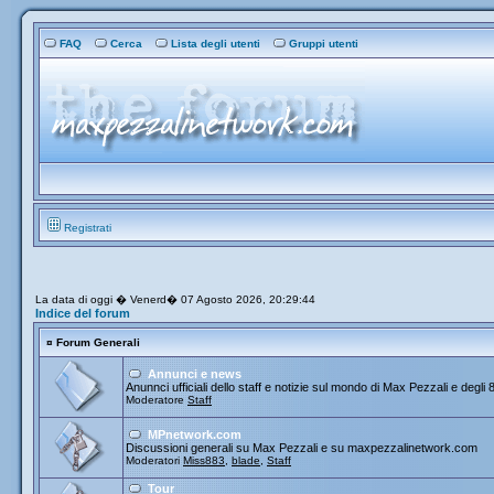
FAQ
Cerca
Lista degli utenti
Gruppi utenti
Registrati
La data di oggi � Venerd� 07 Agosto 2026, 20:29:44
Indice del forum
¤
Forum Generali
Annunci e news
Anunnci ufficiali dello staff e notizie sul mondo di Max Pezzali e degli 
Moderatore
Staff
MPnetwork.com
Discussioni generali su Max Pezzali e su maxpezzalinetwork.com
Moderatori
Miss883
,
blade
,
Staff
Tour