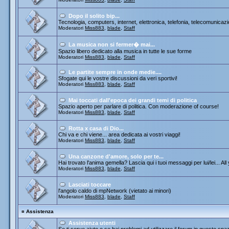
Dopo il solito bip...
Tecnologia, computers, internet, elettronica, telefonia, telecomunicazi
Moderatori
Miss883
,
blade
,
Staff
La musica non si fermer� mai...
Spazio libero dedicato alla musica in tutte le sue forme
Moderatori
Miss883
,
blade
,
Staff
Le partite sempre in onde medie....
Sfogate qui le vostre discussioni da veri sportivi!
Moderatori
Miss883
,
blade
,
Staff
Mai toccati dall'epoca dei grandi temi di politica
Spazio aperto per parlare di politica. Con moderazione of course!
Moderatori
Miss883
,
blade
,
Staff
Rotta x casa di Dio...
Chi va e chi viene... area dedicata ai vostri viaggi!
Moderatori
Miss883
,
blade
,
Staff
Una canzone d'amore, solo per te...
Hai trovato l'anima gemella? Lascia qui i tuoi messaggi per lui/lei... All
Moderatori
Miss883
,
blade
,
Staff
Lasciati toccare
l'angolo caldo di mpNetwork (vietato ai minori)
Moderatori
Miss883
,
blade
,
Staff
¤
Assistenza
Assistenza utenti