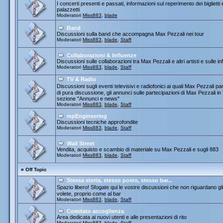
I concerti presenti e passati, informazioni sul reperimento dei biglietti
palazzetti
Moderatori
Miss883
,
blade
Band
Discussioni sulla band che accompagna Max Pezzali nei tour
Moderatori
Miss883
,
blade
,
Staff
Collaborazioni & Influenze
Discussioni sulle collaborazioni tra Max Pezzali e altri artisti e sulle
Moderatori
Miss883
,
blade
,
Staff
TV & Radio
Discussioni sugli eventi televisivi e radiofonici ai quali Max Pezza
di pura discussione, gli annunci sulle partecipazioni di Max Pezzali 
sezione "Annunci e news"
Moderatori
Miss883
,
blade
,
Staff
mpEngineering
Discussioni tecniche approfondite
Moderatori
Miss883
,
blade
,
Staff
Wall Street
Vendita, acquisto e scambio di materiale su Max Pezzali e sugli 883
Moderatori
Miss883
,
blade
,
Staff
¤
Off Topic
Stessa storia, stesso posto, stesso bar...
Spazio libero! Sfogate qui le vostre discussioni che non riguardano gli 
volete, proprio come al bar
Moderatori
Miss883
,
blade
,
Staff
Comitato accoglienza
Area dedicata ai nuovi utenti e alle presentazioni di rito
Moderatori
Miss883
,
blade
,
Staff