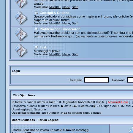
Se ti serve aiuto o se hai problemi ad utilizzare il forum in questo spa
aiutarti!
Moderatori
Miss883
,
blade
,
Staff
Consigli & Critiche
Spazio dedicato ai consigli su come migliorare il forum, alle critiche (
d'apertura di nuovi forum
Moderatori
Miss883
,
blade
,
Staff
Problemi con i moderatori
Hai avuto qualche problema con uno dei moderatori? Ti sembra che i 
permissivi? Parliamone qui... (ovviamente in questo forum i moderato
Test
Messaggi di prova
Moderatori
Miss883
,
blade
,
Staff
Login
Username:
Password:
Chi c'� in linea
In totale ci sono
0
utenti in linea :: 0 Registrati,0 Nascosti e 0 Ospiti [
Amministratore
] 
Il massimo numero di utenti in linea � stato
146
il Mercoled� 27 Giugno 2007, 02:59:1
Utenti registrati: Nessuno
Questi dati si basano sugli utenti in linea negli ultimi cinque minuti
Board Statistics - Forum Legend
I nostri utenti hanno inviato un totale di
54782
messaggi