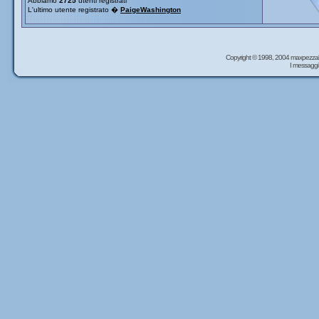
Abbiamo
2725
utenti registrati
L'ultimo utente registrato �
PaigeWashington
Copyright © 1998, 2004 maxpezzal
I messaggi 