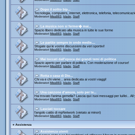
Dopo il solito bip...
Tecnologia, computers, internet, elettronica, telefonia, telecomunicazi
Moderatori
Miss883
,
blade
,
Staff
La musica non si fermer� mai...
Spazio libero dedicato alla musica in tutte le sue forme
Moderatori
Miss883
,
blade
,
Staff
Le partite sempre in onde medie....
Sfogate qui le vostre discussioni da veri sportivi!
Moderatori
Miss883
,
blade
,
Staff
Mai toccati dall'epoca dei grandi temi di politica
Spazio aperto per parlare di politica. Con moderazione of course!
Moderatori
Miss883
,
blade
,
Staff
Rotta x casa di Dio...
Chi va e chi viene... area dedicata ai vostri viaggi!
Moderatori
Miss883
,
blade
,
Staff
Una canzone d'amore, solo per te...
Hai trovato l'anima gemella? Lascia qui i tuoi messaggi per lui/lei... All
Moderatori
Miss883
,
blade
,
Staff
Lasciati toccare
l'angolo caldo di mpNetwork (vietato ai minori)
Moderatori
Miss883
,
blade
,
Staff
¤
Assistenza
Assistenza utenti