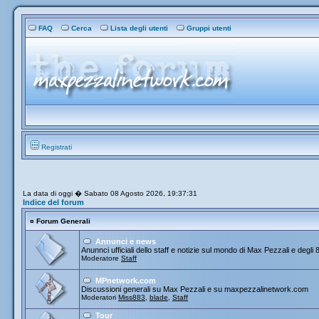
FAQ
Cerca
Lista degli utenti
Gruppi utenti
Registrati
La data di oggi � Sabato 08 Agosto 2026, 19:37:31
Indice del forum
¤
Forum Generali
Annunci e news
Anunnci ufficiali dello staff e notizie sul mondo di Max Pezzali e degli 
Moderatore
Staff
MPnetwork.com
Discussioni generali su Max Pezzali e su maxpezzalinetwork.com
Moderatori
Miss883
,
blade
,
Staff
Tour