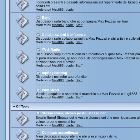
I concerti presenti e passati, informazioni sul reperimento dei biglietti
palazzetti
Moderatori
Miss883
,
blade
Band
Discussioni sulla band che accompagna Max Pezzali nei tour
Moderatori
Miss883
,
blade
,
Staff
Collaborazioni & Influenze
Discussioni sulle collaborazioni tra Max Pezzali e altri artisti e sulle
Moderatori
Miss883
,
blade
,
Staff
TV & Radio
Discussioni sugli eventi televisivi e radiofonici ai quali Max Pezza
di pura discussione, gli annunci sulle partecipazioni di Max Pezzali 
sezione "Annunci e news"
Moderatori
Miss883
,
blade
,
Staff
mpEngineering
Discussioni tecniche approfondite
Moderatori
Miss883
,
blade
,
Staff
Wall Street
Vendita, acquisto e scambio di materiale su Max Pezzali e sugli 883
Moderatori
Miss883
,
blade
,
Staff
¤
Off Topic
Stessa storia, stesso posto, stesso bar...
Spazio libero! Sfogate qui le vostre discussioni che non riguardano gli 
volete, proprio come al bar
Moderatori
Miss883
,
blade
,
Staff
Comitato accoglienza
Area dedicata ai nuovi utenti e alle presentazioni di rito
Moderatori
Miss883
,
blade
,
Staff