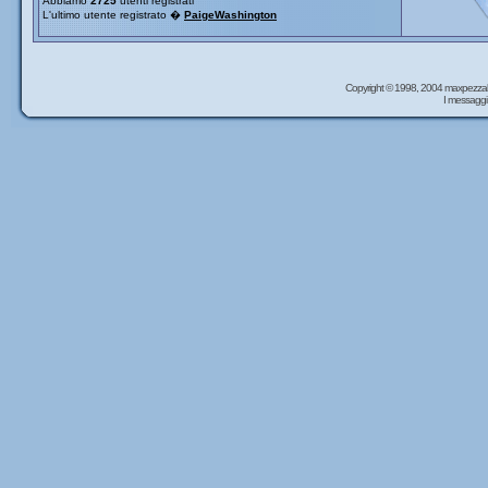
Abbiamo
2725
utenti registrati
L'ultimo utente registrato �
PaigeWashington
Copyright © 1998, 2004 maxpezzal
I messaggi 