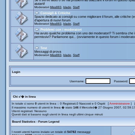
Se ti serve aiuto o se hai problemi ad utilizzare il forum in questo spa
aiutarti!
Moderatori
Miss883
,
blade
,
Staff
Consigli & Critiche
Spazio dedicato ai consigli su come migliorare il forum, alle critiche (
d'apertura di nuovi forum
Moderatori
Miss883
,
blade
,
Staff
Problemi con i moderatori
Hai avuto qualche problema con uno dei moderatori? Ti sembra che i 
permissivi? Parliamone qui... (ovviamente in questo forum i moderato
Test
Messaggi di prova
Moderatori
Miss883
,
blade
,
Staff
Login
Username:
Password:
Chi c'� in linea
In totale ci sono
0
utenti in linea :: 0 Registrati,0 Nascosti e 0 Ospiti [
Amministratore
] 
Il massimo numero di utenti in linea � stato
146
il Mercoled� 27 Giugno 2007, 02:59:1
Utenti registrati: Nessuno
Questi dati si basano sugli utenti in linea negli ultimi cinque minuti
Board Statistics - Forum Legend
I nostri utenti hanno inviato un totale di
54782
messaggi