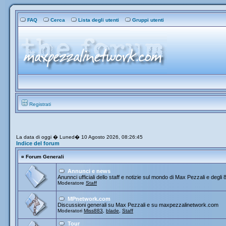
FAQ
Cerca
Lista degli utenti
Gruppi utenti
Registrati
La data di oggi � Luned� 10 Agosto 2026, 08:26:45
Indice del forum
¤
Forum Generali
Annunci e news
Anunnci ufficiali dello staff e notizie sul mondo di Max Pezzali e degli 
Moderatore
Staff
MPnetwork.com
Discussioni generali su Max Pezzali e su maxpezzalinetwork.com
Moderatori
Miss883
,
blade
,
Staff
Tour