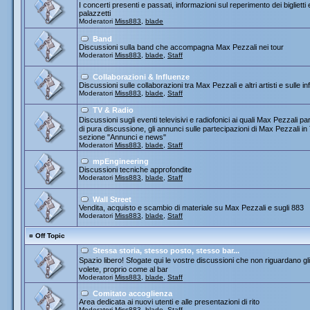
I concerti presenti e passati, informazioni sul reperimento dei biglietti
palazzetti
Moderatori
Miss883
,
blade
Band
Discussioni sulla band che accompagna Max Pezzali nei tour
Moderatori
Miss883
,
blade
,
Staff
Collaborazioni & Influenze
Discussioni sulle collaborazioni tra Max Pezzali e altri artisti e sulle
Moderatori
Miss883
,
blade
,
Staff
TV & Radio
Discussioni sugli eventi televisivi e radiofonici ai quali Max Pezza
di pura discussione, gli annunci sulle partecipazioni di Max Pezzali 
sezione "Annunci e news"
Moderatori
Miss883
,
blade
,
Staff
mpEngineering
Discussioni tecniche approfondite
Moderatori
Miss883
,
blade
,
Staff
Wall Street
Vendita, acquisto e scambio di materiale su Max Pezzali e sugli 883
Moderatori
Miss883
,
blade
,
Staff
¤
Off Topic
Stessa storia, stesso posto, stesso bar...
Spazio libero! Sfogate qui le vostre discussioni che non riguardano gli 
volete, proprio come al bar
Moderatori
Miss883
,
blade
,
Staff
Comitato accoglienza
Area dedicata ai nuovi utenti e alle presentazioni di rito
Moderatori
Miss883
,
blade
,
Staff