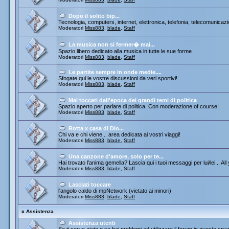
Dopo il solito bip...
Tecnologia, computers, internet, elettronica, telefonia, telecomunicazi
Moderatori
Miss883
,
blade
,
Staff
La musica non si fermer� mai...
Spazio libero dedicato alla musica in tutte le sue forme
Moderatori
Miss883
,
blade
,
Staff
Le partite sempre in onde medie....
Sfogate qui le vostre discussioni da veri sportivi!
Moderatori
Miss883
,
blade
,
Staff
Mai toccati dall'epoca dei grandi temi di politica
Spazio aperto per parlare di politica. Con moderazione of course!
Moderatori
Miss883
,
blade
,
Staff
Rotta x casa di Dio...
Chi va e chi viene... area dedicata ai vostri viaggi!
Moderatori
Miss883
,
blade
,
Staff
Una canzone d'amore, solo per te...
Hai trovato l'anima gemella? Lascia qui i tuoi messaggi per lui/lei... All
Moderatori
Miss883
,
blade
,
Staff
Lasciati toccare
l'angolo caldo di mpNetwork (vietato ai minori)
Moderatori
Miss883
,
blade
,
Staff
¤
Assistenza
Assistenza utenti