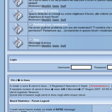
Se ti serve aiuto o se hai problemi ad utilizzare il forum in questo spa
aiutarti!
Moderatori
Miss883
,
blade
,
Staff
Consigli & Critiche
Spazio dedicato ai consigli su come migliorare il forum, alle critiche (
d'apertura di nuovi forum
Moderatori
Miss883
,
blade
,
Staff
Problemi con i moderatori
Hai avuto qualche problema con uno dei moderatori? Ti sembra che i 
permissivi? Parliamone qui... (ovviamente in questo forum i moderato
Test
Messaggi di prova
Moderatori
Miss883
,
blade
,
Staff
Login
Username:
Password:
Chi c'� in linea
In totale ci sono
0
utenti in linea :: 0 Registrati,0 Nascosti e 0 Ospiti [
Amministratore
] 
Il massimo numero di utenti in linea � stato
146
il Mercoled� 27 Giugno 2007, 02:59:1
Utenti registrati: Nessuno
Questi dati si basano sugli utenti in linea negli ultimi cinque minuti
Board Statistics - Forum Legend
I nostri utenti hanno inviato un totale di
54782
messaggi