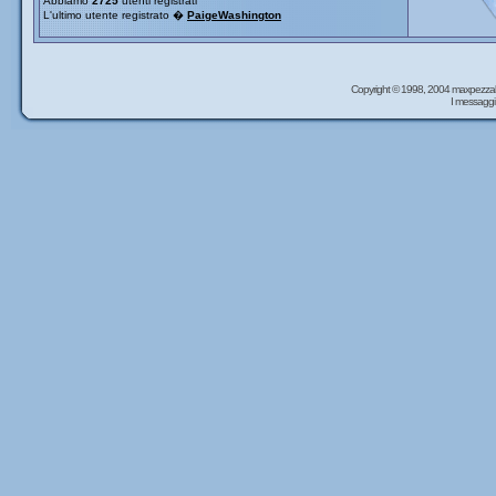
Abbiamo
2725
utenti registrati
L'ultimo utente registrato �
PaigeWashington
Copyright © 1998, 2004 maxpezzal
I messaggi 