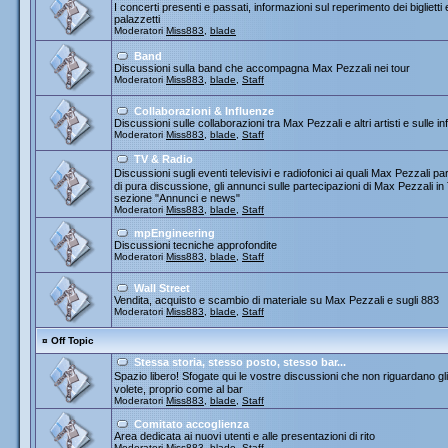
I concerti presenti e passati, informazioni sul reperimento dei biglietti
palazzetti
Moderatori
Miss883
,
blade
Band
Discussioni sulla band che accompagna Max Pezzali nei tour
Moderatori
Miss883
,
blade
,
Staff
Collaborazioni & Influenze
Discussioni sulle collaborazioni tra Max Pezzali e altri artisti e sulle
Moderatori
Miss883
,
blade
,
Staff
TV & Radio
Discussioni sugli eventi televisivi e radiofonici ai quali Max Pezza
di pura discussione, gli annunci sulle partecipazioni di Max Pezzali 
sezione "Annunci e news"
Moderatori
Miss883
,
blade
,
Staff
mpEngineering
Discussioni tecniche approfondite
Moderatori
Miss883
,
blade
,
Staff
Wall Street
Vendita, acquisto e scambio di materiale su Max Pezzali e sugli 883
Moderatori
Miss883
,
blade
,
Staff
¤
Off Topic
Stessa storia, stesso posto, stesso bar...
Spazio libero! Sfogate qui le vostre discussioni che non riguardano gli 
volete, proprio come al bar
Moderatori
Miss883
,
blade
,
Staff
Comitato accoglienza
Area dedicata ai nuovi utenti e alle presentazioni di rito
Moderatori
Miss883
,
blade
,
Staff