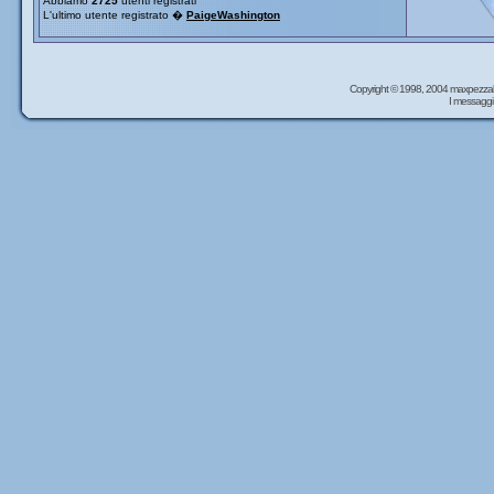
Abbiamo
2725
utenti registrati
L'ultimo utente registrato �
PaigeWashington
Copyright © 1998, 2004 maxpezzal
I messaggi 