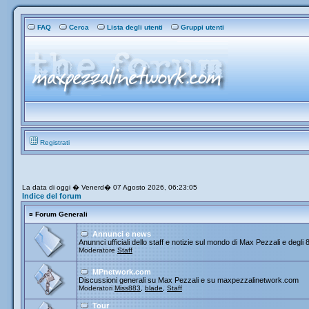
FAQ
Cerca
Lista degli utenti
Gruppi utenti
Registrati
La data di oggi � Venerd� 07 Agosto 2026, 06:23:05
Indice del forum
¤
Forum Generali
Annunci e news
Anunnci ufficiali dello staff e notizie sul mondo di Max Pezzali e degli 
Moderatore
Staff
MPnetwork.com
Discussioni generali su Max Pezzali e su maxpezzalinetwork.com
Moderatori
Miss883
,
blade
,
Staff
Tour