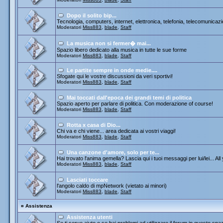
Dopo il solito bip...
Tecnologia, computers, internet, elettronica, telefonia, telecomunicazi
Moderatori
Miss883
,
blade
,
Staff
La musica non si fermer� mai...
Spazio libero dedicato alla musica in tutte le sue forme
Moderatori
Miss883
,
blade
,
Staff
Le partite sempre in onde medie....
Sfogate qui le vostre discussioni da veri sportivi!
Moderatori
Miss883
,
blade
,
Staff
Mai toccati dall'epoca dei grandi temi di politica
Spazio aperto per parlare di politica. Con moderazione of course!
Moderatori
Miss883
,
blade
,
Staff
Rotta x casa di Dio...
Chi va e chi viene... area dedicata ai vostri viaggi!
Moderatori
Miss883
,
blade
,
Staff
Una canzone d'amore, solo per te...
Hai trovato l'anima gemella? Lascia qui i tuoi messaggi per lui/lei... All
Moderatori
Miss883
,
blade
,
Staff
Lasciati toccare
l'angolo caldo di mpNetwork (vietato ai minori)
Moderatori
Miss883
,
blade
,
Staff
¤
Assistenza
Assistenza utenti