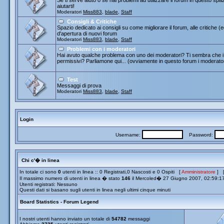
Se ti serve aiuto o se hai problemi ad utilizzare il forum in questo spa
aiutarti!
Moderatori
Miss883
,
blade
,
Staff
Consigli & Critiche
Spazio dedicato ai consigli su come migliorare il forum, alle critiche (
d'apertura di nuovi forum
Moderatori
Miss883
,
blade
,
Staff
Problemi con i moderatori
Hai avuto qualche problema con uno dei moderatori? Ti sembra che i 
permissivi? Parliamone qui... (ovviamente in questo forum i moderato
Test
Messaggi di prova
Moderatori
Miss883
,
blade
,
Staff
Login
Username:
Password:
Chi c'� in linea
In totale ci sono
0
utenti in linea :: 0 Registrati,0 Nascosti e 0 Ospiti [
Amministratore
] 
Il massimo numero di utenti in linea � stato
146
il Mercoled� 27 Giugno 2007, 02:59:1
Utenti registrati: Nessuno
Questi dati si basano sugli utenti in linea negli ultimi cinque minuti
Board Statistics - Forum Legend
I nostri utenti hanno inviato un totale di
54782
messaggi