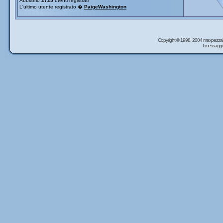
Abbiamo
2725
utenti registrati
L'ultimo utente registrato �
PaigeWashington
Copyright © 1998, 2004 maxpezzal
I messaggi 