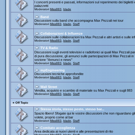
I concerti presenti e passati, informazioni sul reperimento dei biglietti
palazzetti
Moderatori
Miss883
,
blade
Band
Discussioni sulla band che accompagna Max Pezzali nei tour
Moderatori
Miss883
,
blade
,
Staff
Collaborazioni & Influenze
Discussioni sulle collaborazioni tra Max Pezzali e altri artisti e sulle
Moderatori
Miss883
,
blade
,
Staff
TV & Radio
Discussioni sugli eventi televisivi e radiofonici ai quali Max Pezza
di pura discussione, gli annunci sulle partecipazioni di Max Pezzali 
sezione "Annunci e news"
Moderatori
Miss883
,
blade
,
Staff
mpEngineering
Discussioni tecniche approfondite
Moderatori
Miss883
,
blade
,
Staff
Wall Street
Vendita, acquisto e scambio di materiale su Max Pezzali e sugli 883
Moderatori
Miss883
,
blade
,
Staff
¤
Off Topic
Stessa storia, stesso posto, stesso bar...
Spazio libero! Sfogate qui le vostre discussioni che non riguardano gli 
volete, proprio come al bar
Moderatori
Miss883
,
blade
,
Staff
Comitato accoglienza
Area dedicata ai nuovi utenti e alle presentazioni di rito
Moderatori
Miss883
,
blade
,
Staff