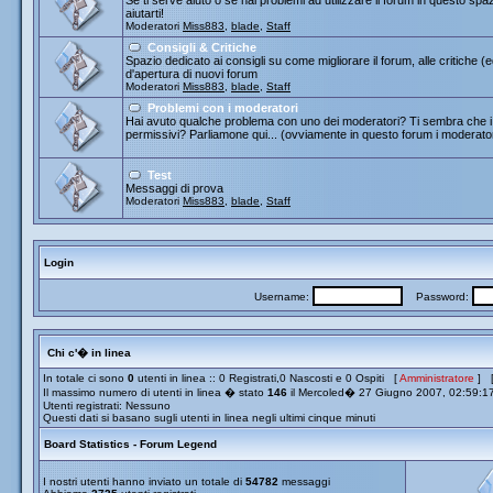
Se ti serve aiuto o se hai problemi ad utilizzare il forum in questo spa
aiutarti!
Moderatori
Miss883
,
blade
,
Staff
Consigli & Critiche
Spazio dedicato ai consigli su come migliorare il forum, alle critiche (
d'apertura di nuovi forum
Moderatori
Miss883
,
blade
,
Staff
Problemi con i moderatori
Hai avuto qualche problema con uno dei moderatori? Ti sembra che i 
permissivi? Parliamone qui... (ovviamente in questo forum i moderato
Test
Messaggi di prova
Moderatori
Miss883
,
blade
,
Staff
Login
Username:
Password:
Chi c'� in linea
In totale ci sono
0
utenti in linea :: 0 Registrati,0 Nascosti e 0 Ospiti [
Amministratore
] 
Il massimo numero di utenti in linea � stato
146
il Mercoled� 27 Giugno 2007, 02:59:1
Utenti registrati: Nessuno
Questi dati si basano sugli utenti in linea negli ultimi cinque minuti
Board Statistics - Forum Legend
I nostri utenti hanno inviato un totale di
54782
messaggi