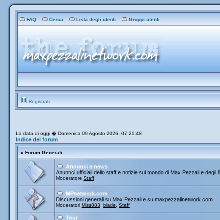
FAQ
Cerca
Lista degli utenti
Gruppi utenti
Registrati
La data di oggi � Domenica 09 Agosto 2026, 07:21:48
Indice del forum
¤
Forum Generali
Annunci e news
Anunnci ufficiali dello staff e notizie sul mondo di Max Pezzali e degli 
Moderatore
Staff
MPnetwork.com
Discussioni generali su Max Pezzali e su maxpezzalinetwork.com
Moderatori
Miss883
,
blade
,
Staff
Tour