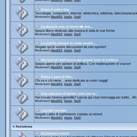
Dopo il solito bip...
Tecnologia, computers, internet, elettronica, telefonia, telecomunicazi
Moderatori
Miss883
,
blade
,
Staff
La musica non si fermer� mai...
Spazio libero dedicato alla musica in tutte le sue forme
Moderatori
Miss883
,
blade
,
Staff
Le partite sempre in onde medie....
Sfogate qui le vostre discussioni da veri sportivi!
Moderatori
Miss883
,
blade
,
Staff
Mai toccati dall'epoca dei grandi temi di politica
Spazio aperto per parlare di politica. Con moderazione of course!
Moderatori
Miss883
,
blade
,
Staff
Rotta x casa di Dio...
Chi va e chi viene... area dedicata ai vostri viaggi!
Moderatori
Miss883
,
blade
,
Staff
Una canzone d'amore, solo per te...
Hai trovato l'anima gemella? Lascia qui i tuoi messaggi per lui/lei... All
Moderatori
Miss883
,
blade
,
Staff
Lasciati toccare
l'angolo caldo di mpNetwork (vietato ai minori)
Moderatori
Miss883
,
blade
,
Staff
¤
Assistenza
Assistenza utenti