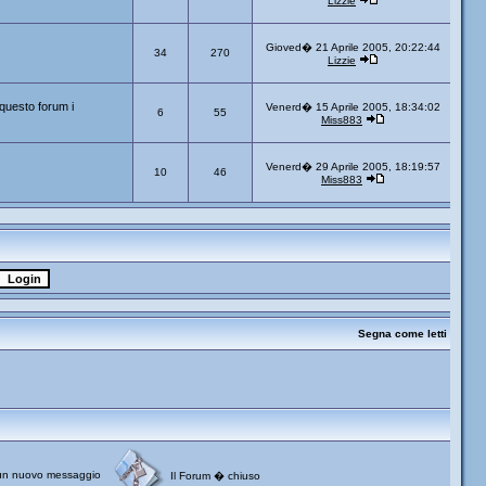
Lizzie
Gioved� 21 Aprile 2005, 20:22:44
34
270
Lizzie
questo forum i
Venerd� 15 Aprile 2005, 18:34:02
6
55
Miss883
Venerd� 29 Aprile 2005, 18:19:57
10
46
Miss883
Segna come letti
un nuovo messaggio
Il Forum � chiuso