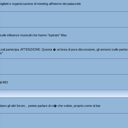
iglietti e organizzazione di meeting all'interno dei palazzetti
e sulle influenze musicali che hanno "ispirato" Max
 Pezzali partecipa. ATTENZIONE: Questa � un'area di pura discussione, gli annunci sulle partec
s"
li 883
ano gli altri forum... potete parlare di ci� che volete, proprio come al bar