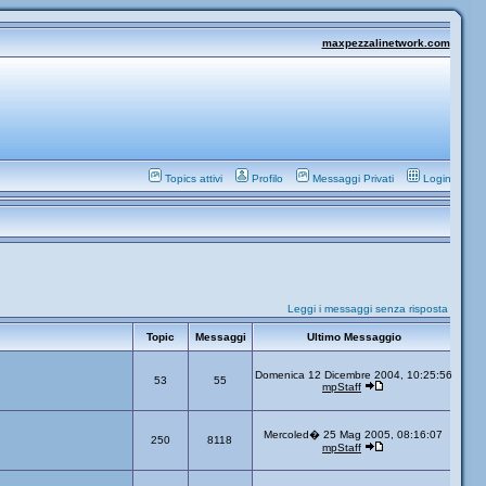
maxpezzalinetwork.com
Topics attivi
Profilo
Messaggi Privati
Login
Leggi i messaggi senza risposta
Topic
Messaggi
Ultimo Messaggio
Domenica 12 Dicembre 2004, 10:25:56
53
55
mpStaff
Mercoled� 25 Mag 2005, 08:16:07
250
8118
mpStaff