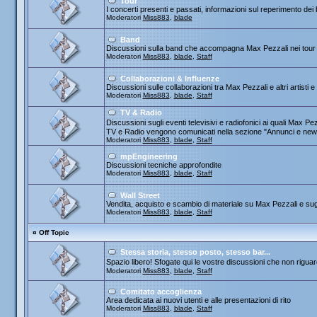
Tour
I concerti presenti e passati, informazioni sul reperimento dei b
Moderatori
Miss883
,
blade
Band
Discussioni sulla band che accompagna Max Pezzali nei tour
Moderatori
Miss883
,
blade
,
Staff
Collaborazioni & Influenze
Discussioni sulle collaborazioni tra Max Pezzali e altri artisti 
Moderatori
Miss883
,
blade
,
Staff
TV & Radio
Discussioni sugli eventi televisivi e radiofonici ai quali Max
TV e Radio vengono comunicati nella sezione "Annunci e new
Moderatori
Miss883
,
blade
,
Staff
mpEngineering
Discussioni tecniche approfondite
Moderatori
Miss883
,
blade
,
Staff
Wall Street
Vendita, acquisto e scambio di materiale su Max Pezzali e sug
Moderatori
Miss883
,
blade
,
Staff
¤
Off Topic
Stessa storia, stesso posto, stesso bar...
Spazio libero! Sfogate qui le vostre discussioni che non riguard
Moderatori
Miss883
,
blade
,
Staff
Comitato accoglienza
Area dedicata ai nuovi utenti e alle presentazioni di rito
Moderatori
Miss883
,
blade
,
Staff