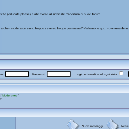
itiche (educate please) e alle eventuali richieste d'apertura di nuovi forum
 che i moderatori siano troppo severi o troppo permissivi? Parliamone qui... (ovviamente in 
me:
Password:
Login automatico ad ogni visita
 [
Moderatore
]
17
Nuovi messaggi
Ness