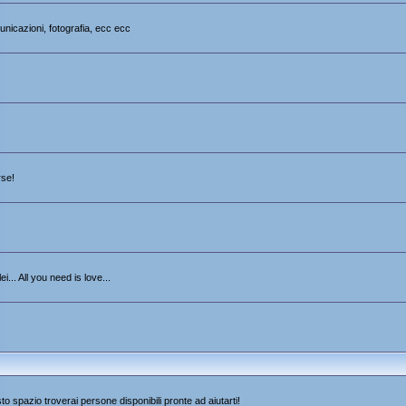
unicazioni, fotografia, ecc ecc
rse!
i... All you need is love...
sto spazio troverai persone disponibili pronte ad aiutarti!