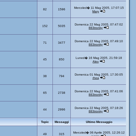
Mercoled� 11 Mag 2005, 17:07:15
82
1596
Mary
Domenica 22 Mag 2005, 07:47:02
152
5035
883tronky
Domenica 22 Mag 2005, 07:49:10
71
3477
883tronky
Luned� 16 Mag 2005, 21:59:18
45
850
Alex
Domenica 01 Mag 2005, 17:30:05
38
794
rhea
Domenica 22 Mag 2005, 07:41:06
65
2738
883tronky
Domenica 22 Mag 2005, 07:18:26
44
2996
883tronky
Topic
Messaggi
Ultimo Messaggio
Mercoled� 06 Aprile 2005, 12:26:12
49
315