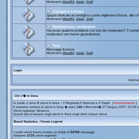
Moderatori
Miss883
,
blade
,
Staff
Consigli & Critiche
Spazio dedicato ai consigli su come migliorare il forum, alle cr
Moderatori
Miss883
,
blade
,
Staff
Problemi con i moderatori
Hai avuto qualche problema con uno dei moderatori? Ti sembra
moderatori non hanno giurisdizione)
Test
Messaggi di prova
Moderatori
Miss883
,
blade
,
Staff
Login
Userna
Chi c'� in linea
In totale ci sono
0
utenti in linea :: 0 Registrati,0 Nascosti e 0 Ospiti [
Amministratore
]
Il massimo numero di utenti in linea � stato
146
il Mercoled� 27 Giugno 2007, 02:59:
Utenti registrati: Nessuno
Questi dati si basano sugli utenti in linea negli ultimi cinque minuti
Board Statistics - Forum Legend
I nostri utenti hanno inviato un totale di
54782
messaggi
Abbiamo
2725
utenti registrati