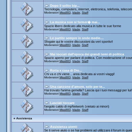
Dopo il solito bip...
Tecnologia, computers, internet, elettronica, telefonia, telecom
Moderatori
Miss883
,
blade
,
Staff
La musica non si fermer� mai...
Spazio libero dedicato alla musica in tutte le sue forme
Moderatori
Miss883
,
blade
,
Staff
Le partite sempre in onde medie....
Sfogate qui le vostre discussioni da veri sportivi!
Moderatori
Miss883
,
blade
,
Staff
Mai toccati dall'epoca dei grandi temi di politica
Spazio aperto per parlare di politica. Con moderazione of cou
Moderatori
Miss883
,
blade
,
Staff
Rotta x casa di Dio...
Chi va e chi viene... area dedicata ai vostri viaggi!
Moderatori
Miss883
,
blade
,
Staff
Una canzone d'amore, solo per te...
Hai trovato l'anima gemella? Lascia qui i tuoi messaggi per lui/le
Moderatori
Miss883
,
blade
,
Staff
Lasciati toccare
l'angolo caldo di mpNetwork (vietato ai minori)
Moderatori
Miss883
,
blade
,
Staff
¤
Assistenza
Assistenza utenti
Se ti serve aiuto o se hai problemi ad utilizzare il forum in que