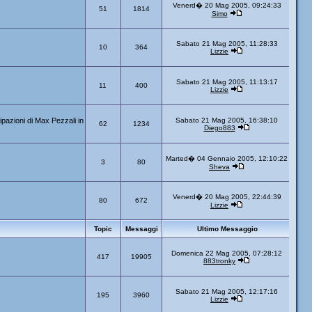
Venerd� 20 Mag 2005, 09:24:33
51
1814
Simo
Sabato 21 Mag 2005, 11:28:33
10
364
Lizzie
Sabato 21 Mag 2005, 11:13:17
11
400
Lizzie
ipazioni di Max Pezzali in
Sabato 21 Mag 2005, 16:38:10
62
1234
Diego883
Marted� 04 Gennaio 2005, 12:10:22
3
80
Sheva
Venerd� 20 Mag 2005, 22:44:39
80
672
Lizzie
Topic
Messaggi
Ultimo Messaggio
Domenica 22 Mag 2005, 07:28:12
417
19905
883tronky
Sabato 21 Mag 2005, 12:17:16
195
3960
Lizzie