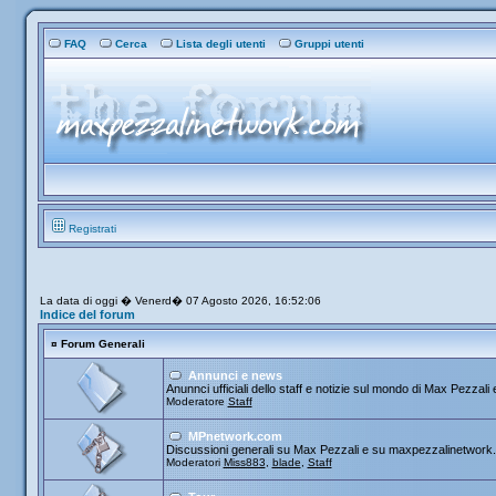
FAQ
Cerca
Lista degli utenti
Gruppi utenti
Registrati
La data di oggi � Venerd� 07 Agosto 2026, 16:52:06
Indice del forum
¤
Forum Generali
Annunci e news
Anunnci ufficiali dello staff e notizie sul mondo di Max Pezzali e
Moderatore
Staff
MPnetwork.com
Discussioni generali su Max Pezzali e su maxpezzalinetwork
Moderatori
Miss883
,
blade
,
Staff