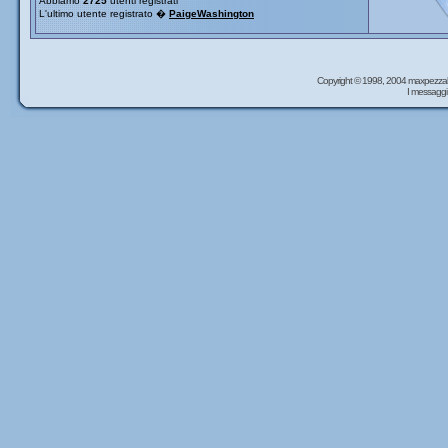
Abbiamo
2725
utenti registrati
L'ultimo utente registrato �
PaigeWashington
Copyright © 1998, 2004 maxpezzal
I messaggi 