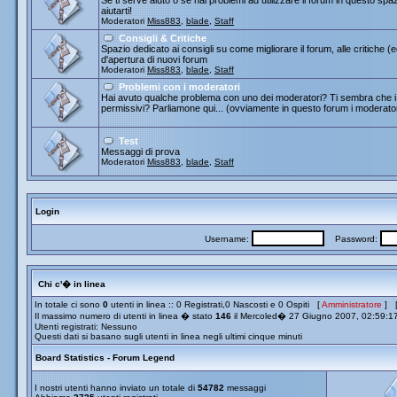
Se ti serve aiuto o se hai problemi ad utilizzare il forum in questo spa
aiutarti!
Moderatori
Miss883
,
blade
,
Staff
Consigli & Critiche
Spazio dedicato ai consigli su come migliorare il forum, alle critiche (
d'apertura di nuovi forum
Moderatori
Miss883
,
blade
,
Staff
Problemi con i moderatori
Hai avuto qualche problema con uno dei moderatori? Ti sembra che i 
permissivi? Parliamone qui... (ovviamente in questo forum i moderato
Test
Messaggi di prova
Moderatori
Miss883
,
blade
,
Staff
Login
Username:
Password:
Chi c'� in linea
In totale ci sono
0
utenti in linea :: 0 Registrati,0 Nascosti e 0 Ospiti [
Amministratore
] 
Il massimo numero di utenti in linea � stato
146
il Mercoled� 27 Giugno 2007, 02:59:1
Utenti registrati: Nessuno
Questi dati si basano sugli utenti in linea negli ultimi cinque minuti
Board Statistics - Forum Legend
I nostri utenti hanno inviato un totale di
54782
messaggi