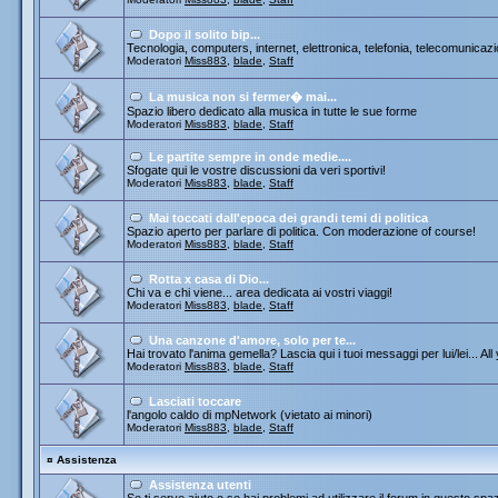
Dopo il solito bip...
Tecnologia, computers, internet, elettronica, telefonia, telecomunicazi
Moderatori
Miss883
,
blade
,
Staff
La musica non si fermer� mai...
Spazio libero dedicato alla musica in tutte le sue forme
Moderatori
Miss883
,
blade
,
Staff
Le partite sempre in onde medie....
Sfogate qui le vostre discussioni da veri sportivi!
Moderatori
Miss883
,
blade
,
Staff
Mai toccati dall'epoca dei grandi temi di politica
Spazio aperto per parlare di politica. Con moderazione of course!
Moderatori
Miss883
,
blade
,
Staff
Rotta x casa di Dio...
Chi va e chi viene... area dedicata ai vostri viaggi!
Moderatori
Miss883
,
blade
,
Staff
Una canzone d'amore, solo per te...
Hai trovato l'anima gemella? Lascia qui i tuoi messaggi per lui/lei... All
Moderatori
Miss883
,
blade
,
Staff
Lasciati toccare
l'angolo caldo di mpNetwork (vietato ai minori)
Moderatori
Miss883
,
blade
,
Staff
¤
Assistenza
Assistenza utenti