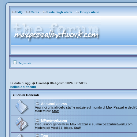
FAQ
Cerca
Lista degli utenti
Gruppi utenti
Registrati
La data di oggi � Gioved� 06 Agosto 2026, 08:50:09
Indice del forum
¤
Forum Generali
Annunci e news
Anunnci ufficiali dello staff e notizie sul mondo di Max Pezzali e degli 
Moderatore
Staff
MPnetwork.com
Discussioni generali su Max Pezzali e su maxpezzalinetwork.com
Moderatori
Miss883
,
blade
,
Staff
Tour