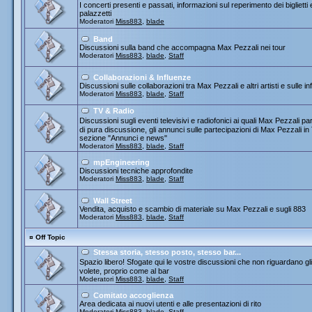
I concerti presenti e passati, informazioni sul reperimento dei biglietti
palazzetti
Moderatori
Miss883
,
blade
Band
Discussioni sulla band che accompagna Max Pezzali nei tour
Moderatori
Miss883
,
blade
,
Staff
Collaborazioni & Influenze
Discussioni sulle collaborazioni tra Max Pezzali e altri artisti e sulle
Moderatori
Miss883
,
blade
,
Staff
TV & Radio
Discussioni sugli eventi televisivi e radiofonici ai quali Max Pezza
di pura discussione, gli annunci sulle partecipazioni di Max Pezzali 
sezione "Annunci e news"
Moderatori
Miss883
,
blade
,
Staff
mpEngineering
Discussioni tecniche approfondite
Moderatori
Miss883
,
blade
,
Staff
Wall Street
Vendita, acquisto e scambio di materiale su Max Pezzali e sugli 883
Moderatori
Miss883
,
blade
,
Staff
¤
Off Topic
Stessa storia, stesso posto, stesso bar...
Spazio libero! Sfogate qui le vostre discussioni che non riguardano gli 
volete, proprio come al bar
Moderatori
Miss883
,
blade
,
Staff
Comitato accoglienza
Area dedicata ai nuovi utenti e alle presentazioni di rito
Moderatori
Miss883
,
blade
,
Staff