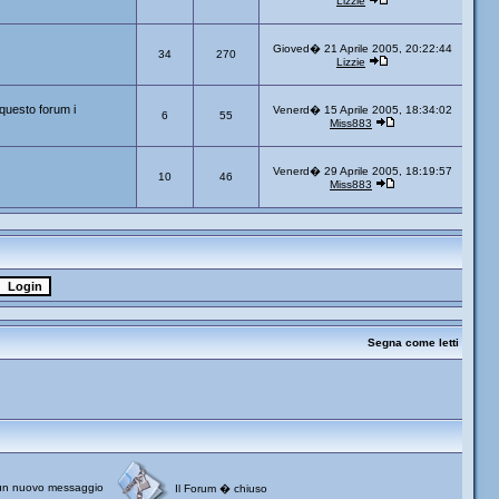
Lizzie
Gioved� 21 Aprile 2005, 20:22:44
34
270
Lizzie
questo forum i
Venerd� 15 Aprile 2005, 18:34:02
6
55
Miss883
Venerd� 29 Aprile 2005, 18:19:57
10
46
Miss883
Segna come letti
un nuovo messaggio
Il Forum � chiuso