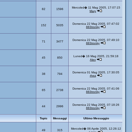
Mercoled� 11 Mag 2005, 17:07:15
82
1596
Mary
Domenica 22 Mag 2005, 07:47:02
152
5035
883tronky
Domenica 22 Mag 2005, 07:49:10
71
3477
883tronky
Luned� 16 Mag 2005, 21:59:18
45
850
Alex
Domenica 01 Mag 2005, 17:30:05
38
794
rhea
Domenica 22 Mag 2005, 07:41:06
65
2738
883tronky
Domenica 22 Mag 2005, 07:18:26
44
2996
883tronky
Topic
Messaggi
Ultimo Messaggio
Mercoled� 06 Aprile 2005, 12:26:12
49
315