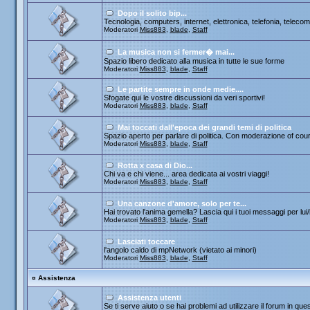
Dopo il solito bip...
Tecnologia, computers, internet, elettronica, telefonia, telecom
Moderatori
Miss883
,
blade
,
Staff
La musica non si fermer� mai...
Spazio libero dedicato alla musica in tutte le sue forme
Moderatori
Miss883
,
blade
,
Staff
Le partite sempre in onde medie....
Sfogate qui le vostre discussioni da veri sportivi!
Moderatori
Miss883
,
blade
,
Staff
Mai toccati dall'epoca dei grandi temi di politica
Spazio aperto per parlare di politica. Con moderazione of cou
Moderatori
Miss883
,
blade
,
Staff
Rotta x casa di Dio...
Chi va e chi viene... area dedicata ai vostri viaggi!
Moderatori
Miss883
,
blade
,
Staff
Una canzone d'amore, solo per te...
Hai trovato l'anima gemella? Lascia qui i tuoi messaggi per lui/le
Moderatori
Miss883
,
blade
,
Staff
Lasciati toccare
l'angolo caldo di mpNetwork (vietato ai minori)
Moderatori
Miss883
,
blade
,
Staff
¤
Assistenza
Assistenza utenti
Se ti serve aiuto o se hai problemi ad utilizzare il forum in que