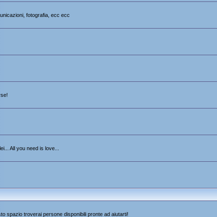
unicazioni, fotografia, ecc ecc
rse!
i... All you need is love...
sto spazio troverai persone disponibili pronte ad aiutarti!