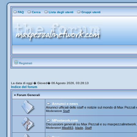
FAQ
Cerca
Lista degli utenti
Gruppi utenti
Registrati
La data di oggi � Gioved� 06 Agosto 2026, 03:28:13
Indice del forum
¤
Forum Generali
Annunci e news
Anunnci ufficiali dello staff e notizie sul mondo di Max Pezzali e
Moderatore
Staff
MPnetwork.com
Discussioni generali su Max Pezzali e su maxpezzalinetwork
Moderatori
Miss883
,
blade
,
Staff