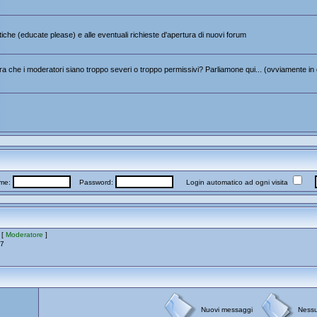
itiche (educate please) e alle eventuali richieste d'apertura di nuovi forum
 che i moderatori siano troppo severi o troppo permissivi? Parliamone qui... (ovviamente in 
me:
Password:
Login automatico ad ogni visita
 [
Moderatore
]
17
Nuovi messaggi
Ness