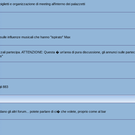
iglietti e organizzazione di meeting all'interno dei palazzetti
e sulle influenze musicali che hanno "ispirato" Max
 Pezzali partecipa. ATTENZIONE: Questa � un'area di pura discussione, gli annunci sulle partec
s"
li 883
ano gli altri forum... potete parlare di ci� che volete, proprio come al bar