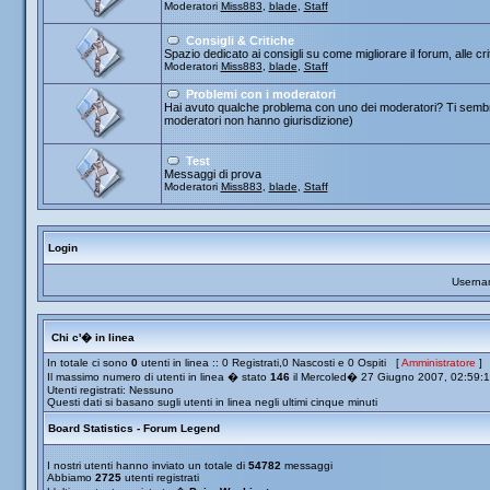
Moderatori
Miss883
,
blade
,
Staff
Consigli & Critiche
Spazio dedicato ai consigli su come migliorare il forum, alle cr
Moderatori
Miss883
,
blade
,
Staff
Problemi con i moderatori
Hai avuto qualche problema con uno dei moderatori? Ti sembra
moderatori non hanno giurisdizione)
Test
Messaggi di prova
Moderatori
Miss883
,
blade
,
Staff
Login
Userna
Chi c'� in linea
In totale ci sono
0
utenti in linea :: 0 Registrati,0 Nascosti e 0 Ospiti [
Amministratore
]
Il massimo numero di utenti in linea � stato
146
il Mercoled� 27 Giugno 2007, 02:59:
Utenti registrati: Nessuno
Questi dati si basano sugli utenti in linea negli ultimi cinque minuti
Board Statistics - Forum Legend
I nostri utenti hanno inviato un totale di
54782
messaggi
Abbiamo
2725
utenti registrati