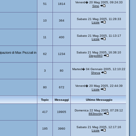
Venerd� 20 Mag 2005, 09:24:33
51
1814
Simo
Sabato 21 Mag 2005, 11:28:33
10
364
Lizzie
Sabato 21 Mag 2005, 11:13:17
11
400
Lizzie
ipazioni di Max Pezzali in
Sabato 21 Mag 2005, 16:38:10
62
1234
Diego883
Marted� 04 Gennaio 2005, 12:10:22
3
80
Sheva
Venerd� 20 Mag 2005, 22:44:39
80
672
Lizzie
Topic
Messaggi
Ultimo Messaggio
Domenica 22 Mag 2005, 07:28:12
417
19905
883tronky
Sabato 21 Mag 2005, 12:17:16
195
3960
Lizzie