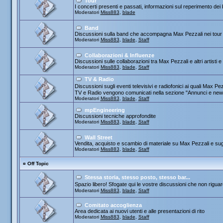
Tour
I concerti presenti e passati, informazioni sul reperimento dei b
Moderatori
Miss883
,
blade
Band
Discussioni sulla band che accompagna Max Pezzali nei tour
Moderatori
Miss883
,
blade
,
Staff
Collaborazioni & Influenze
Discussioni sulle collaborazioni tra Max Pezzali e altri artisti 
Moderatori
Miss883
,
blade
,
Staff
TV & Radio
Discussioni sugli eventi televisivi e radiofonici ai quali Max
TV e Radio vengono comunicati nella sezione "Annunci e new
Moderatori
Miss883
,
blade
,
Staff
mpEngineering
Discussioni tecniche approfondite
Moderatori
Miss883
,
blade
,
Staff
Wall Street
Vendita, acquisto e scambio di materiale su Max Pezzali e sug
Moderatori
Miss883
,
blade
,
Staff
¤
Off Topic
Stessa storia, stesso posto, stesso bar...
Spazio libero! Sfogate qui le vostre discussioni che non riguard
Moderatori
Miss883
,
blade
,
Staff
Comitato accoglienza
Area dedicata ai nuovi utenti e alle presentazioni di rito
Moderatori
Miss883
,
blade
,
Staff