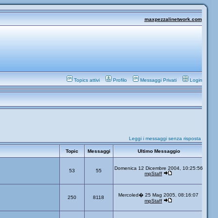
maxpezzalinetwork.com
Topics attivi
Profilo
Messaggi Privati
Login
Leggi i messaggi senza risposta
Topic
Messaggi
Ultimo Messaggio
Domenica 12 Dicembre 2004, 10:25:56
53
55
mpStaff
Mercoled� 25 Mag 2005, 08:16:07
250
8118
mpStaff