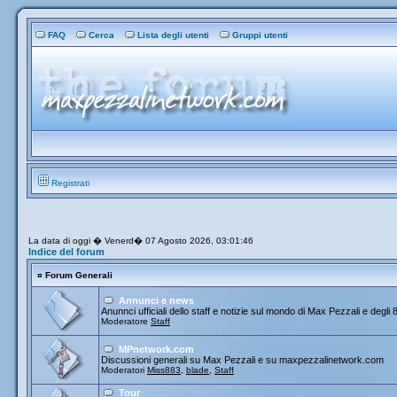
FAQ
Cerca
Lista degli utenti
Gruppi utenti
Registrati
La data di oggi � Venerd� 07 Agosto 2026, 03:01:46
Indice del forum
¤
Forum Generali
Annunci e news
Anunnci ufficiali dello staff e notizie sul mondo di Max Pezzali e degli 
Moderatore
Staff
MPnetwork.com
Discussioni generali su Max Pezzali e su maxpezzalinetwork.com
Moderatori
Miss883
,
blade
,
Staff
Tour