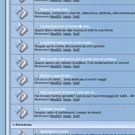
Dopo il solito bip...
Tecnologia, computers, internet, elettronica, telefonia, telecomunicazi
Moderatori
Miss883
,
blade
,
Staff
La musica non si fermer� mai...
Spazio libero dedicato alla musica in tutte le sue forme
Moderatori
Miss883
,
blade
,
Staff
Le partite sempre in onde medie....
Sfogate qui le vostre discussioni da veri sportivi!
Moderatori
Miss883
,
blade
,
Staff
Mai toccati dall'epoca dei grandi temi di politica
Spazio aperto per parlare di politica. Con moderazione of course!
Moderatori
Miss883
,
blade
,
Staff
Rotta x casa di Dio...
Chi va e chi viene... area dedicata ai vostri viaggi!
Moderatori
Miss883
,
blade
,
Staff
Una canzone d'amore, solo per te...
Hai trovato l'anima gemella? Lascia qui i tuoi messaggi per lui/lei... All
Moderatori
Miss883
,
blade
,
Staff
Lasciati toccare
l'angolo caldo di mpNetwork (vietato ai minori)
Moderatori
Miss883
,
blade
,
Staff
¤
Assistenza
Assistenza utenti