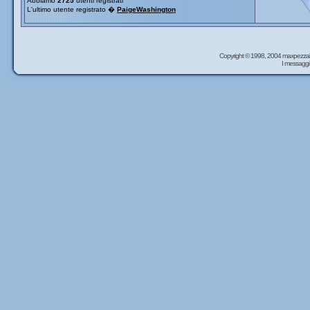
Abbiamo
2725
utenti registrati
L'ultimo utente registrato �
PaigeWashington
Copyright © 1998, 2004 maxpezzal
I messaggi 