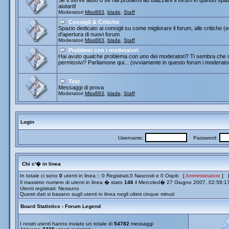
Se ti serve aiuto o se hai problemi ad utilizzare il forum in questo spa
aiutarti!
Moderatori
Miss883
,
blade
,
Staff
Consigli & Critiche
Spazio dedicato ai consigli su come migliorare il forum, alle critiche (
d'apertura di nuovi forum
Moderatori
Miss883
,
blade
,
Staff
Problemi con i moderatori
Hai avuto qualche problema con uno dei moderatori? Ti sembra che i 
permissivi? Parliamone qui... (ovviamente in questo forum i moderato
Test
Messaggi di prova
Moderatori
Miss883
,
blade
,
Staff
Login
Username:
Password:
Chi c'� in linea
In totale ci sono
0
utenti in linea :: 0 Registrati,0 Nascosti e 0 Ospiti [
Amministratore
] 
Il massimo numero di utenti in linea � stato
146
il Mercoled� 27 Giugno 2007, 02:59:1
Utenti registrati: Nessuno
Questi dati si basano sugli utenti in linea negli ultimi cinque minuti
Board Statistics - Forum Legend
I nostri utenti hanno inviato un totale di
54782
messaggi