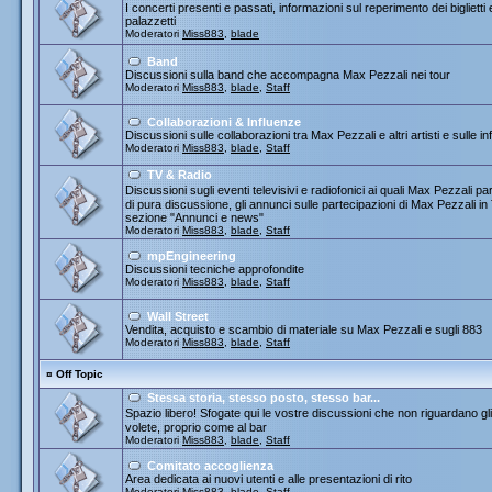
I concerti presenti e passati, informazioni sul reperimento dei biglietti
palazzetti
Moderatori
Miss883
,
blade
Band
Discussioni sulla band che accompagna Max Pezzali nei tour
Moderatori
Miss883
,
blade
,
Staff
Collaborazioni & Influenze
Discussioni sulle collaborazioni tra Max Pezzali e altri artisti e sulle
Moderatori
Miss883
,
blade
,
Staff
TV & Radio
Discussioni sugli eventi televisivi e radiofonici ai quali Max Pezza
di pura discussione, gli annunci sulle partecipazioni di Max Pezzali 
sezione "Annunci e news"
Moderatori
Miss883
,
blade
,
Staff
mpEngineering
Discussioni tecniche approfondite
Moderatori
Miss883
,
blade
,
Staff
Wall Street
Vendita, acquisto e scambio di materiale su Max Pezzali e sugli 883
Moderatori
Miss883
,
blade
,
Staff
¤
Off Topic
Stessa storia, stesso posto, stesso bar...
Spazio libero! Sfogate qui le vostre discussioni che non riguardano gli 
volete, proprio come al bar
Moderatori
Miss883
,
blade
,
Staff
Comitato accoglienza
Area dedicata ai nuovi utenti e alle presentazioni di rito
Moderatori
Miss883
,
blade
,
Staff