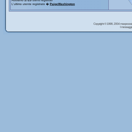
Abbiamo
2725
utenti registrati
L'ultimo utente registrato �
PaigeWashington
Copyright © 1998, 2004 maxpezzal
I messaggi 