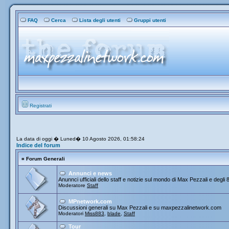
FAQ
Cerca
Lista degli utenti
Gruppi utenti
Registrati
La data di oggi � Luned� 10 Agosto 2026, 01:58:24
Indice del forum
¤
Forum Generali
Annunci e news
Anunnci ufficiali dello staff e notizie sul mondo di Max Pezzali e degli 
Moderatore
Staff
MPnetwork.com
Discussioni generali su Max Pezzali e su maxpezzalinetwork.com
Moderatori
Miss883
,
blade
,
Staff
Tour