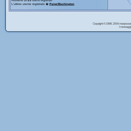
Abbiamo
2725
utenti registrati
L'ultimo utente registrato �
PaigeWashington
Copyright © 1998, 2004 maxpezzal
I messaggi 