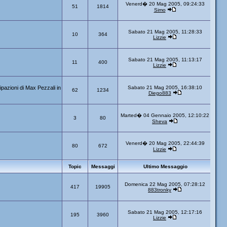
Venerd� 20 Mag 2005, 09:24:33
51
1814
Simo
Sabato 21 Mag 2005, 11:28:33
10
364
Lizzie
Sabato 21 Mag 2005, 11:13:17
11
400
Lizzie
ipazioni di Max Pezzali in
Sabato 21 Mag 2005, 16:38:10
62
1234
Diego883
Marted� 04 Gennaio 2005, 12:10:22
3
80
Sheva
Venerd� 20 Mag 2005, 22:44:39
80
672
Lizzie
Topic
Messaggi
Ultimo Messaggio
Domenica 22 Mag 2005, 07:28:12
417
19905
883tronky
Sabato 21 Mag 2005, 12:17:16
195
3960
Lizzie