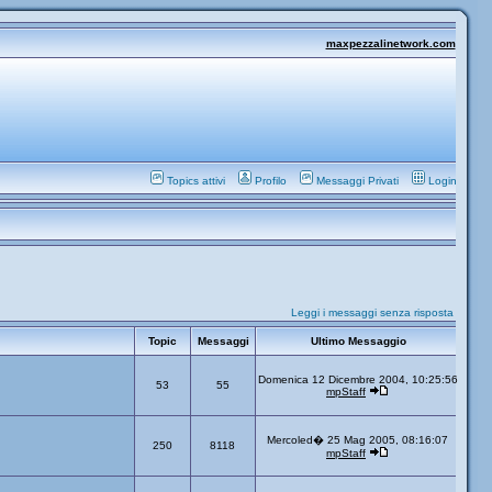
maxpezzalinetwork.com
Topics attivi
Profilo
Messaggi Privati
Login
Leggi i messaggi senza risposta
Topic
Messaggi
Ultimo Messaggio
Domenica 12 Dicembre 2004, 10:25:56
53
55
mpStaff
Mercoled� 25 Mag 2005, 08:16:07
250
8118
mpStaff