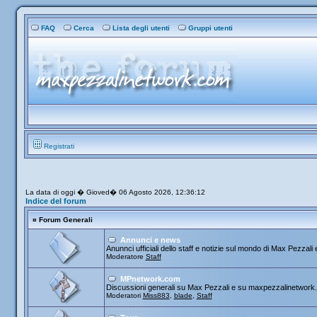
FAQ
Cerca
Lista degli utenti
Gruppi utenti
Registrati
La data di oggi � Gioved� 06 Agosto 2026, 12:36:12
Indice del forum
¤
Forum Generali
Annunci e news
Anunnci ufficiali dello staff e notizie sul mondo di Max Pezzali e
Moderatore
Staff
MPnetwork.com
Discussioni generali su Max Pezzali e su maxpezzalinetwork
Moderatori
Miss883
,
blade
,
Staff