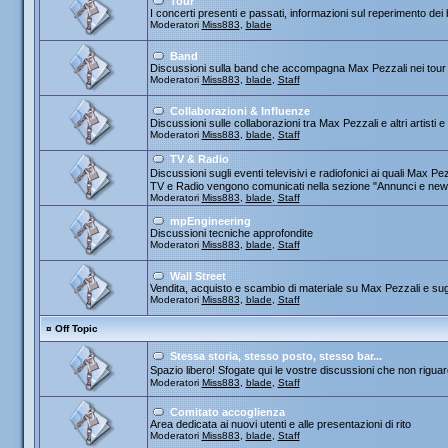
Tour
I concerti presenti e passati, informazioni sul reperimento dei b
Moderatori
Miss883
,
blade
Band
Discussioni sulla band che accompagna Max Pezzali nei tour
Moderatori
Miss883
,
blade
,
Staff
Collaborazioni & Influenze
Discussioni sulle collaborazioni tra Max Pezzali e altri artisti 
Moderatori
Miss883
,
blade
,
Staff
TV & Radio
Discussioni sugli eventi televisivi e radiofonici ai quali Max
TV e Radio vengono comunicati nella sezione "Annunci e new
Moderatori
Miss883
,
blade
,
Staff
mpEngineering
Discussioni tecniche approfondite
Moderatori
Miss883
,
blade
,
Staff
Wall Street
Vendita, acquisto e scambio di materiale su Max Pezzali e sug
Moderatori
Miss883
,
blade
,
Staff
¤
Off Topic
Stessa storia, stesso posto, stesso bar...
Spazio libero! Sfogate qui le vostre discussioni che non riguard
Moderatori
Miss883
,
blade
,
Staff
Comitato accoglienza
Area dedicata ai nuovi utenti e alle presentazioni di rito
Moderatori
Miss883
,
blade
,
Staff