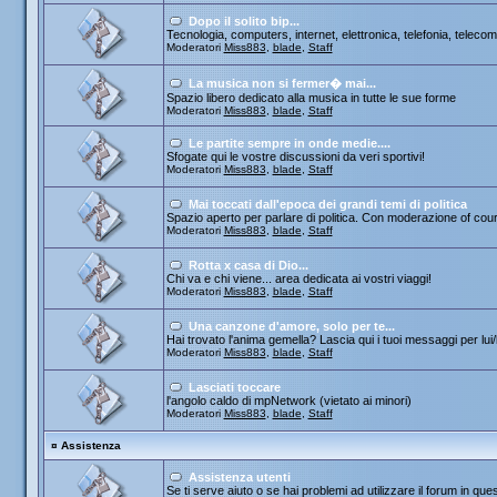
Dopo il solito bip...
Tecnologia, computers, internet, elettronica, telefonia, telecom
Moderatori
Miss883
,
blade
,
Staff
La musica non si fermer� mai...
Spazio libero dedicato alla musica in tutte le sue forme
Moderatori
Miss883
,
blade
,
Staff
Le partite sempre in onde medie....
Sfogate qui le vostre discussioni da veri sportivi!
Moderatori
Miss883
,
blade
,
Staff
Mai toccati dall'epoca dei grandi temi di politica
Spazio aperto per parlare di politica. Con moderazione of cou
Moderatori
Miss883
,
blade
,
Staff
Rotta x casa di Dio...
Chi va e chi viene... area dedicata ai vostri viaggi!
Moderatori
Miss883
,
blade
,
Staff
Una canzone d'amore, solo per te...
Hai trovato l'anima gemella? Lascia qui i tuoi messaggi per lui/le
Moderatori
Miss883
,
blade
,
Staff
Lasciati toccare
l'angolo caldo di mpNetwork (vietato ai minori)
Moderatori
Miss883
,
blade
,
Staff
¤
Assistenza
Assistenza utenti
Se ti serve aiuto o se hai problemi ad utilizzare il forum in que