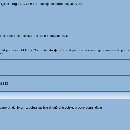
iglietti e organizzazione di meeting all'interno dei palazzetti
e sulle influenze musicali che hanno "ispirato" Max
 Pezzali partecipa. ATTENZIONE: Questa � un'area di pura discussione, gli annunci sulle partec
s"
li 883
ano gli altri forum... potete parlare di ci� che volete, proprio come al bar