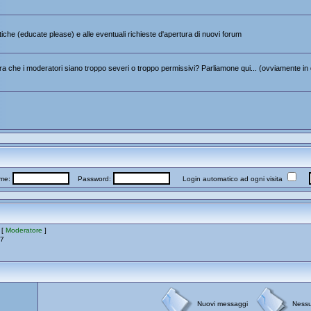
itiche (educate please) e alle eventuali richieste d'apertura di nuovi forum
 che i moderatori siano troppo severi o troppo permissivi? Parliamone qui... (ovviamente in 
me:
Password:
Login automatico ad ogni visita
 [
Moderatore
]
17
Nuovi messaggi
Ness