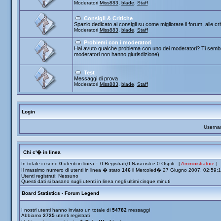
Moderatori
Miss883
,
blade
,
Staff
Consigli & Critiche
Spazio dedicato ai consigli su come migliorare il forum, alle cr
Moderatori
Miss883
,
blade
,
Staff
Problemi con i moderatori
Hai avuto qualche problema con uno dei moderatori? Ti sembra
moderatori non hanno giurisdizione)
Test
Messaggi di prova
Moderatori
Miss883
,
blade
,
Staff
Login
Userna
Chi c'� in linea
In totale ci sono
0
utenti in linea :: 0 Registrati,0 Nascosti e 0 Ospiti [
Amministratore
]
Il massimo numero di utenti in linea � stato
146
il Mercoled� 27 Giugno 2007, 02:59:
Utenti registrati: Nessuno
Questi dati si basano sugli utenti in linea negli ultimi cinque minuti
Board Statistics - Forum Legend
I nostri utenti hanno inviato un totale di
54782
messaggi
Abbiamo
2725
utenti registrati