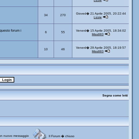
Lizzie
Gioved� 21 Aprile 2005, 20:22:44
34
270
Lizzie
questo forum i
Venerd� 15 Aprile 2005, 18:34:02
6
55
Miss883
Venerd� 29 Aprile 2005, 18:19:57
10
46
Miss883
Segna come letti
un nuovo messaggio
Il Forum � chiuso