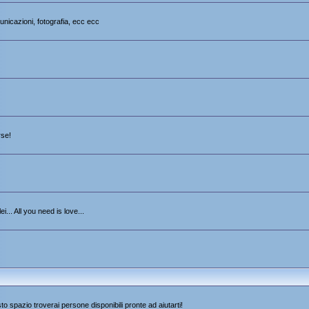
unicazioni, fotografia, ecc ecc
rse!
i... All you need is love...
sto spazio troverai persone disponibili pronte ad aiutarti!