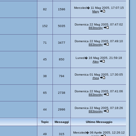
Mercoled� 11 Mag 2005, 17:07:15
82
1596
Mary
Domenica 22 Mag 2005, 07:47:02
152
5035
883tronky
Domenica 22 Mag 2005, 07:49:10
71
3477
883tronky
Luned� 16 Mag 2005, 21:59:18
45
850
Alex
Domenica 01 Mag 2005, 17:30:05
38
794
rhea
Domenica 22 Mag 2005, 07:41:06
65
2738
883tronky
Domenica 22 Mag 2005, 07:18:26
44
2996
883tronky
Topic
Messaggi
Ultimo Messaggio
Mercoled� 06 Aprile 2005, 12:26:12
49
315