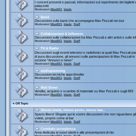
I concerti presenti e passati, informazioni sul reperimento dei biglietti
palazzetti
Moderatori
Miss883
,
blade
Band
Discussioni sulla band che accompagna Max Pezzali nei tour
Moderatori
Miss883
,
blade
,
Staff
Collaborazioni & Influenze
Discussioni sulle collaborazioni tra Max Pezzali e altri artisti e sulle
Moderatori
Miss883
,
blade
,
Staff
TV & Radio
Discussioni sugli eventi televisivi e radiofonici ai quali Max Pezza
di pura discussione, gli annunci sulle partecipazioni di Max Pezzali 
sezione "Annunci e news"
Moderatori
Miss883
,
blade
,
Staff
mpEngineering
Discussioni tecniche approfondite
Moderatori
Miss883
,
blade
,
Staff
Wall Street
Vendita, acquisto e scambio di materiale su Max Pezzali e sugli 883
Moderatori
Miss883
,
blade
,
Staff
¤
Off Topic
Stessa storia, stesso posto, stesso bar...
Spazio libero! Sfogate qui le vostre discussioni che non riguardano gli 
volete, proprio come al bar
Moderatori
Miss883
,
blade
,
Staff
Comitato accoglienza
Area dedicata ai nuovi utenti e alle presentazioni di rito
Moderatori
Miss883
,
blade
,
Staff