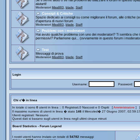
Se ti serve aiuto o se hai problemi ad utilizzare il forum in questo spa
aiutarti!
Moderatori
Miss883
,
blade
,
Staff
Consigli & Critiche
Spazio dedicato ai consigli su come migliorare il forum, alle critiche (
d'apertura di nuovi forum
Moderatori
Miss883
,
blade
,
Staff
Problemi con i moderatori
Hai avuto qualche problema con uno dei moderatori? Ti sembra che i 
permissivi? Parliamone qui... (ovviamente in questo forum i moderato
Test
Messaggi di prova
Moderatori
Miss883
,
blade
,
Staff
Login
Username:
Password:
Chi c'� in linea
In totale ci sono
0
utenti in linea :: 0 Registrati,0 Nascosti e 0 Ospiti [
Amministratore
] 
Il massimo numero di utenti in linea � stato
146
il Mercoled� 27 Giugno 2007, 02:59:1
Utenti registrati: Nessuno
Questi dati si basano sugli utenti in linea negli ultimi cinque minuti
Board Statistics - Forum Legend
I nostri utenti hanno inviato un totale di
54782
messaggi