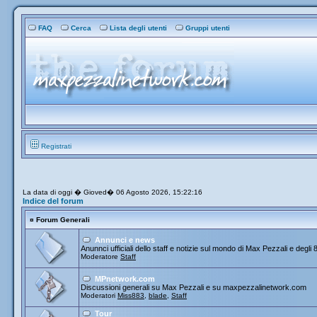
FAQ
Cerca
Lista degli utenti
Gruppi utenti
Registrati
La data di oggi � Gioved� 06 Agosto 2026, 15:22:16
Indice del forum
¤
Forum Generali
Annunci e news
Anunnci ufficiali dello staff e notizie sul mondo di Max Pezzali e degli 
Moderatore
Staff
MPnetwork.com
Discussioni generali su Max Pezzali e su maxpezzalinetwork.com
Moderatori
Miss883
,
blade
,
Staff
Tour