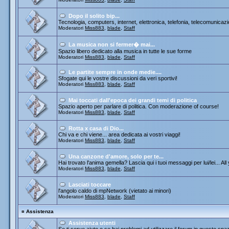
Dopo il solito bip...
Tecnologia, computers, internet, elettronica, telefonia, telecomunicazi
Moderatori
Miss883
,
blade
,
Staff
La musica non si fermer� mai...
Spazio libero dedicato alla musica in tutte le sue forme
Moderatori
Miss883
,
blade
,
Staff
Le partite sempre in onde medie....
Sfogate qui le vostre discussioni da veri sportivi!
Moderatori
Miss883
,
blade
,
Staff
Mai toccati dall'epoca dei grandi temi di politica
Spazio aperto per parlare di politica. Con moderazione of course!
Moderatori
Miss883
,
blade
,
Staff
Rotta x casa di Dio...
Chi va e chi viene... area dedicata ai vostri viaggi!
Moderatori
Miss883
,
blade
,
Staff
Una canzone d'amore, solo per te...
Hai trovato l'anima gemella? Lascia qui i tuoi messaggi per lui/lei... All
Moderatori
Miss883
,
blade
,
Staff
Lasciati toccare
l'angolo caldo di mpNetwork (vietato ai minori)
Moderatori
Miss883
,
blade
,
Staff
¤
Assistenza
Assistenza utenti