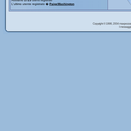
Abbiamo
2725
utenti registrati
L'ultimo utente registrato �
PaigeWashington
Copyright © 1998, 2004 maxpezzal
I messaggi 