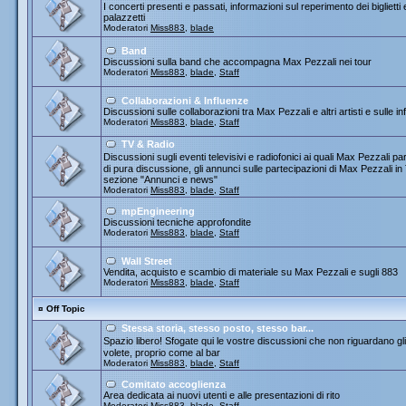
I concerti presenti e passati, informazioni sul reperimento dei biglietti
palazzetti
Moderatori
Miss883
,
blade
Band
Discussioni sulla band che accompagna Max Pezzali nei tour
Moderatori
Miss883
,
blade
,
Staff
Collaborazioni & Influenze
Discussioni sulle collaborazioni tra Max Pezzali e altri artisti e sulle
Moderatori
Miss883
,
blade
,
Staff
TV & Radio
Discussioni sugli eventi televisivi e radiofonici ai quali Max Pezza
di pura discussione, gli annunci sulle partecipazioni di Max Pezzali 
sezione "Annunci e news"
Moderatori
Miss883
,
blade
,
Staff
mpEngineering
Discussioni tecniche approfondite
Moderatori
Miss883
,
blade
,
Staff
Wall Street
Vendita, acquisto e scambio di materiale su Max Pezzali e sugli 883
Moderatori
Miss883
,
blade
,
Staff
¤
Off Topic
Stessa storia, stesso posto, stesso bar...
Spazio libero! Sfogate qui le vostre discussioni che non riguardano gli 
volete, proprio come al bar
Moderatori
Miss883
,
blade
,
Staff
Comitato accoglienza
Area dedicata ai nuovi utenti e alle presentazioni di rito
Moderatori
Miss883
,
blade
,
Staff