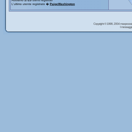
Abbiamo
2725
utenti registrati
L'ultimo utente registrato �
PaigeWashington
Copyright © 1998, 2004 maxpezzal
I messaggi 