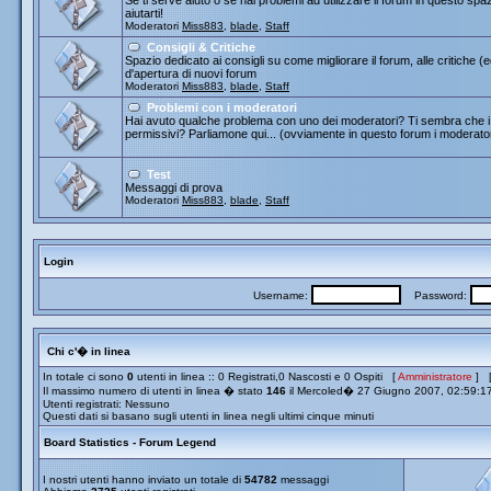
Se ti serve aiuto o se hai problemi ad utilizzare il forum in questo spa
aiutarti!
Moderatori
Miss883
,
blade
,
Staff
Consigli & Critiche
Spazio dedicato ai consigli su come migliorare il forum, alle critiche (
d'apertura di nuovi forum
Moderatori
Miss883
,
blade
,
Staff
Problemi con i moderatori
Hai avuto qualche problema con uno dei moderatori? Ti sembra che i 
permissivi? Parliamone qui... (ovviamente in questo forum i moderato
Test
Messaggi di prova
Moderatori
Miss883
,
blade
,
Staff
Login
Username:
Password:
Chi c'� in linea
In totale ci sono
0
utenti in linea :: 0 Registrati,0 Nascosti e 0 Ospiti [
Amministratore
] 
Il massimo numero di utenti in linea � stato
146
il Mercoled� 27 Giugno 2007, 02:59:1
Utenti registrati: Nessuno
Questi dati si basano sugli utenti in linea negli ultimi cinque minuti
Board Statistics - Forum Legend
I nostri utenti hanno inviato un totale di
54782
messaggi