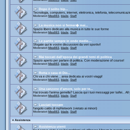
Dopo il solito bip...
Tecnologia, computers, internet, elettronica, telefonia, telecomunicazi
Moderatori
Miss883
,
blade
,
Staff
La musica non si fermer� mai...
Spazio libero dedicato alla musica in tutte le sue forme
Moderatori
Miss883
,
blade
,
Staff
Le partite sempre in onde medie....
Sfogate qui le vostre discussioni da veri sportivi!
Moderatori
Miss883
,
blade
,
Staff
Mai toccati dall'epoca dei grandi temi di politica
Spazio aperto per parlare di politica. Con moderazione of course!
Moderatori
Miss883
,
blade
,
Staff
Rotta x casa di Dio...
Chi va e chi viene... area dedicata ai vostri viaggi!
Moderatori
Miss883
,
blade
,
Staff
Una canzone d'amore, solo per te...
Hai trovato l'anima gemella? Lascia qui i tuoi messaggi per lui/lei... All
Moderatori
Miss883
,
blade
,
Staff
Lasciati toccare
l'angolo caldo di mpNetwork (vietato ai minori)
Moderatori
Miss883
,
blade
,
Staff
¤
Assistenza
Assistenza utenti