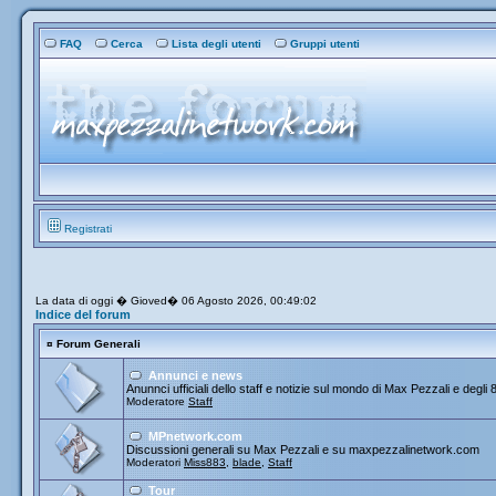
FAQ
Cerca
Lista degli utenti
Gruppi utenti
Registrati
La data di oggi � Gioved� 06 Agosto 2026, 00:49:02
Indice del forum
¤
Forum Generali
Annunci e news
Anunnci ufficiali dello staff e notizie sul mondo di Max Pezzali e degli 
Moderatore
Staff
MPnetwork.com
Discussioni generali su Max Pezzali e su maxpezzalinetwork.com
Moderatori
Miss883
,
blade
,
Staff
Tour