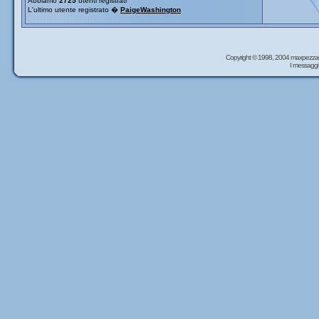
Abbiamo
2725
utenti registrati
L'ultimo utente registrato �
PaigeWashington
Copyright © 1998, 2004 maxpezzal
I messaggi 