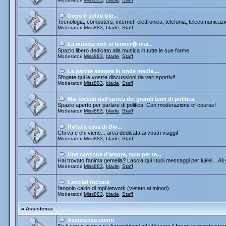
Dopo il solito bip...
Tecnologia, computers, internet, elettronica, telefonia, telecomunicazi
Moderatori
Miss883
,
blade
,
Staff
La musica non si fermer� mai...
Spazio libero dedicato alla musica in tutte le sue forme
Moderatori
Miss883
,
blade
,
Staff
Le partite sempre in onde medie....
Sfogate qui le vostre discussioni da veri sportivi!
Moderatori
Miss883
,
blade
,
Staff
Mai toccati dall'epoca dei grandi temi di politica
Spazio aperto per parlare di politica. Con moderazione of course!
Moderatori
Miss883
,
blade
,
Staff
Rotta x casa di Dio...
Chi va e chi viene... area dedicata ai vostri viaggi!
Moderatori
Miss883
,
blade
,
Staff
Una canzone d'amore, solo per te...
Hai trovato l'anima gemella? Lascia qui i tuoi messaggi per lui/lei... All
Moderatori
Miss883
,
blade
,
Staff
Lasciati toccare
l'angolo caldo di mpNetwork (vietato ai minori)
Moderatori
Miss883
,
blade
,
Staff
¤
Assistenza
Assistenza utenti