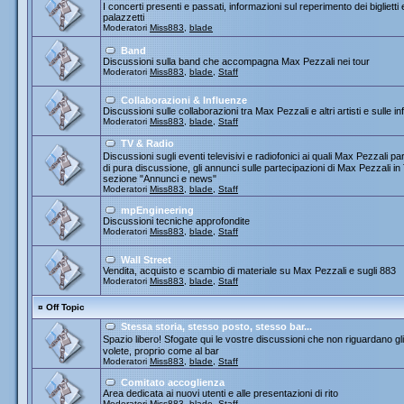
I concerti presenti e passati, informazioni sul reperimento dei biglietti
palazzetti
Moderatori
Miss883
,
blade
Band
Discussioni sulla band che accompagna Max Pezzali nei tour
Moderatori
Miss883
,
blade
,
Staff
Collaborazioni & Influenze
Discussioni sulle collaborazioni tra Max Pezzali e altri artisti e sulle
Moderatori
Miss883
,
blade
,
Staff
TV & Radio
Discussioni sugli eventi televisivi e radiofonici ai quali Max Pezza
di pura discussione, gli annunci sulle partecipazioni di Max Pezzali 
sezione "Annunci e news"
Moderatori
Miss883
,
blade
,
Staff
mpEngineering
Discussioni tecniche approfondite
Moderatori
Miss883
,
blade
,
Staff
Wall Street
Vendita, acquisto e scambio di materiale su Max Pezzali e sugli 883
Moderatori
Miss883
,
blade
,
Staff
¤
Off Topic
Stessa storia, stesso posto, stesso bar...
Spazio libero! Sfogate qui le vostre discussioni che non riguardano gli 
volete, proprio come al bar
Moderatori
Miss883
,
blade
,
Staff
Comitato accoglienza
Area dedicata ai nuovi utenti e alle presentazioni di rito
Moderatori
Miss883
,
blade
,
Staff