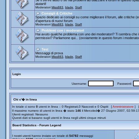
Se ti serve aiuto o se hai problemi ad utilizzare il forum in questo spa
aiutarti!
Moderatori
Miss883
,
blade
,
Staff
Consigli & Critiche
Spazio dedicato ai consigli su come migliorare il forum, alle critiche (
d'apertura di nuovi forum
Moderatori
Miss883
,
blade
,
Staff
Problemi con i moderatori
Hai avuto qualche problema con uno dei moderatori? Ti sembra che i 
permissivi? Parliamone qui... (ovviamente in questo forum i moderato
Test
Messaggi di prova
Moderatori
Miss883
,
blade
,
Staff
Login
Username:
Password:
Chi c'� in linea
In totale ci sono
0
utenti in linea :: 0 Registrati,0 Nascosti e 0 Ospiti [
Amministratore
] 
Il massimo numero di utenti in linea � stato
146
il Mercoled� 27 Giugno 2007, 02:59:1
Utenti registrati: Nessuno
Questi dati si basano sugli utenti in linea negli ultimi cinque minuti
Board Statistics - Forum Legend
I nostri utenti hanno inviato un totale di
54782
messaggi