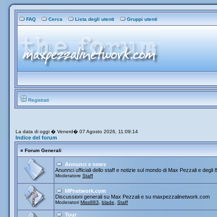
FAQ
Cerca
Lista degli utenti
Gruppi utenti
Registrati
La data di oggi � Venerd� 07 Agosto 2026, 11:09:14
Indice del forum
¤
Forum Generali
Annunci e news
Anunnci ufficiali dello staff e notizie sul mondo di Max Pezzali e degli 
Moderatore
Staff
MPnetwork.com
Discussioni generali su Max Pezzali e su maxpezzalinetwork.com
Moderatori
Miss883
,
blade
,
Staff
Tour