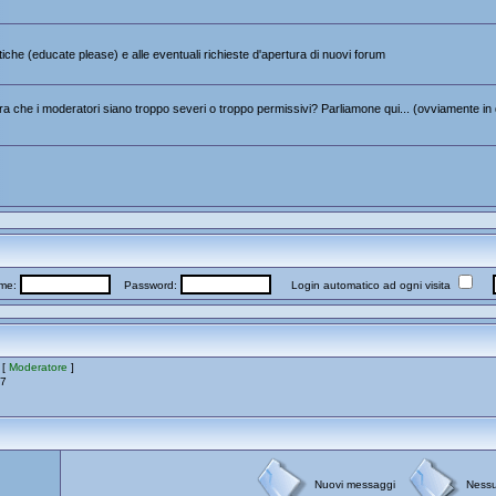
itiche (educate please) e alle eventuali richieste d'apertura di nuovi forum
 che i moderatori siano troppo severi o troppo permissivi? Parliamone qui... (ovviamente in 
me:
Password:
Login automatico ad ogni visita
 [
Moderatore
]
17
Nuovi messaggi
Ness