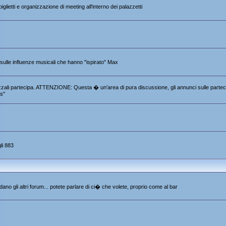
iglietti e organizzazione di meeting all'interno dei palazzetti
e sulle influenze musicali che hanno "ispirato" Max
 Pezzali partecipa. ATTENZIONE: Questa � un'area di pura discussione, gli annunci sulle partec
s"
li 883
ano gli altri forum... potete parlare di ci� che volete, proprio come al bar