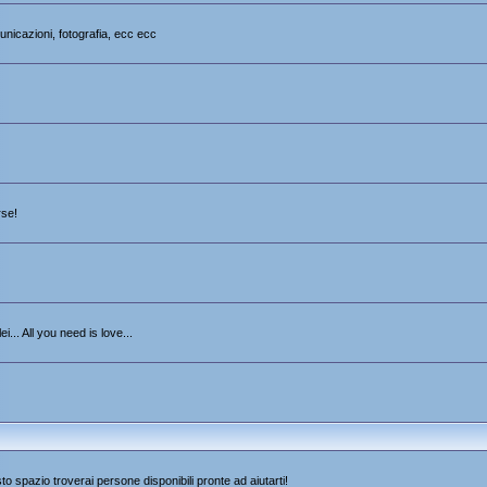
unicazioni, fotografia, ecc ecc
rse!
i... All you need is love...
sto spazio troverai persone disponibili pronte ad aiutarti!