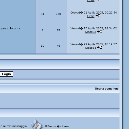
Lizzie
Gioved� 21 Aprile 2005, 20:22:44
34
270
Lizzie
questo forum i
Venerd� 15 Aprile 2005, 18:34:02
6
55
Miss883
Venerd� 29 Aprile 2005, 18:19:57
10
46
Miss883
Segna come letti
un nuovo messaggio
Il Forum � chiuso