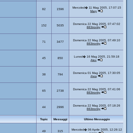
Mercoled� 11 Mag 2005, 17:07:15
82
1596
Mary
Domenica 22 Mag 2005, 07:47:02
152
5035
883tronky
Domenica 22 Mag 2005, 07:49:10
71
3477
883tronky
Luned� 16 Mag 2005, 21:59:18
45
850
Alex
Domenica 01 Mag 2005, 17:30:05
38
794
rhea
Domenica 22 Mag 2005, 07:41:06
65
2738
883tronky
Domenica 22 Mag 2005, 07:18:26
44
2996
883tronky
Topic
Messaggi
Ultimo Messaggio
Mercoled� 06 Aprile 2005, 12:26:12
49
315