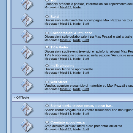
Tour
I concerti presenti e passati, informazioni sul reperimento dei b
Moderatori
Miss883
,
blade
Band
Discussioni sulla band che accompagna Max Pezzali nei tour
Moderatori
Miss883
,
blade
,
Staff
Collaborazioni & Influenze
Discussioni sulle collaborazioni tra Max Pezzali e altri artisti 
Moderatori
Miss883
,
blade
,
Staff
TV & Radio
Discussioni sugli eventi televisivi e radiofonici ai quali Max
TV e Radio vengono comunicati nella sezione "Annunci e new
Moderatori
Miss883
,
blade
,
Staff
mpEngineering
Discussioni tecniche approfondite
Moderatori
Miss883
,
blade
,
Staff
Wall Street
Vendita, acquisto e scambio di materiale su Max Pezzali e sug
Moderatori
Miss883
,
blade
,
Staff
¤
Off Topic
Stessa storia, stesso posto, stesso bar...
Spazio libero! Sfogate qui le vostre discussioni che non riguard
Moderatori
Miss883
,
blade
,
Staff
Comitato accoglienza
Area dedicata ai nuovi utenti e alle presentazioni di rito
Moderatori
Miss883
,
blade
,
Staff