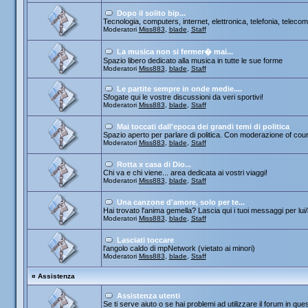
Dopo il solito bip...
Tecnologia, computers, internet, elettronica, telefonia, telecom
Moderatori
Miss883
,
blade
,
Staff
La musica non si fermer� mai...
Spazio libero dedicato alla musica in tutte le sue forme
Moderatori
Miss883
,
blade
,
Staff
Le partite sempre in onde medie....
Sfogate qui le vostre discussioni da veri sportivi!
Moderatori
Miss883
,
blade
,
Staff
Mai toccati dall'epoca dei grandi temi di politica
Spazio aperto per parlare di politica. Con moderazione of cou
Moderatori
Miss883
,
blade
,
Staff
Rotta x casa di Dio...
Chi va e chi viene... area dedicata ai vostri viaggi!
Moderatori
Miss883
,
blade
,
Staff
Una canzone d'amore, solo per te...
Hai trovato l'anima gemella? Lascia qui i tuoi messaggi per lui/le
Moderatori
Miss883
,
blade
,
Staff
Lasciati toccare
l'angolo caldo di mpNetwork (vietato ai minori)
Moderatori
Miss883
,
blade
,
Staff
¤
Assistenza
Assistenza utenti
Se ti serve aiuto o se hai problemi ad utilizzare il forum in que