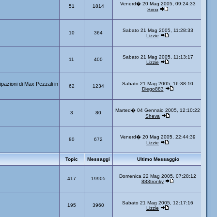
Venerd� 20 Mag 2005, 09:24:33
51
1814
Simo
Sabato 21 Mag 2005, 11:28:33
10
364
Lizzie
Sabato 21 Mag 2005, 11:13:17
11
400
Lizzie
ipazioni di Max Pezzali in
Sabato 21 Mag 2005, 16:38:10
62
1234
Diego883
Marted� 04 Gennaio 2005, 12:10:22
3
80
Sheva
Venerd� 20 Mag 2005, 22:44:39
80
672
Lizzie
Topic
Messaggi
Ultimo Messaggio
Domenica 22 Mag 2005, 07:28:12
417
19905
883tronky
Sabato 21 Mag 2005, 12:17:16
195
3960
Lizzie