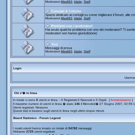
Moderatori
Miss883
,
blade
,
Staff
Consigli & Critiche
Spazio dedicato ai consigli su come migliorare il forum, alle cr
Moderatori
Miss883
,
blade
,
Staff
Problemi con i moderatori
Hai avuto qualche problema con uno dei moderatori? Ti sembra
moderatori non hanno giurisdizione)
Test
Messaggi di prova
Moderatori
Miss883
,
blade
,
Staff
Login
Userna
Chi c'� in linea
In totale ci sono
0
utenti in linea :: 0 Registrati,0 Nascosti e 0 Ospiti [
Amministratore
]
Il massimo numero di utenti in linea � stato
146
il Mercoled� 27 Giugno 2007, 02:59:
Utenti registrati: Nessuno
Questi dati si basano sugli utenti in linea negli ultimi cinque minuti
Board Statistics - Forum Legend
I nostri utenti hanno inviato un totale di
54782
messaggi
Abbiamo
2725
utenti registrati