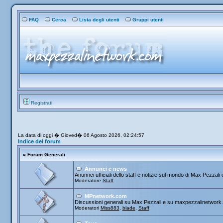
FAQ
Cerca
Lista degli utenti
Gruppi utenti
Registrati
La data di oggi � Gioved� 06 Agosto 2026, 02:24:57
Indice del forum
¤
Forum Generali
Annunci e news
Anunnci ufficiali dello staff e notizie sul mondo di Max Pezzali e
Moderatore
Staff
MPnetwork.com
Discussioni generali su Max Pezzali e su maxpezzalinetwork
Moderatori
Miss883
,
blade
,
Staff