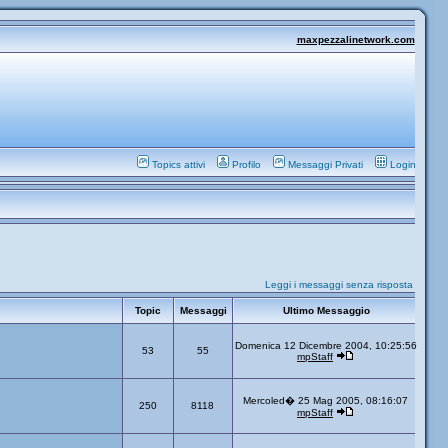
maxpezzalinetwork.com
Topics attivi
Profilo
Messaggi Privati
Login
Leggi i messaggi senza risposta
Topic
Messaggi
Ultimo Messaggio
Domenica 12 Dicembre 2004, 10:25:56
53
55
mpStaff
Mercoled� 25 Mag 2005, 08:16:07
250
8118
mpStaff