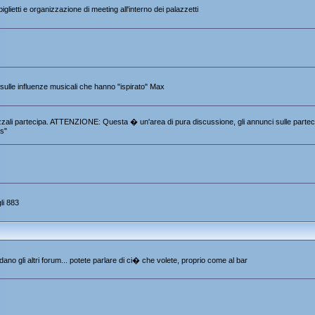
iglietti e organizzazione di meeting all'interno dei palazzetti
e sulle influenze musicali che hanno "ispirato" Max
 Pezzali partecipa. ATTENZIONE: Questa � un'area di pura discussione, gli annunci sulle partec
s"
li 883
ano gli altri forum... potete parlare di ci� che volete, proprio come al bar