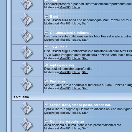
Tour
I concerti presenti e passati, informazioni sul reperimento dei b
Moderatori
Miss883
,
blade
Band
Discussioni sulla band che accompagna Max Pezzali nei tour
Moderatori
Miss883
,
blade
,
Staff
Collaborazioni & Influenze
Discussioni sulle collaborazioni tra Max Pezzali e altri artisti 
Moderatori
Miss883
,
blade
,
Staff
TV & Radio
Discussioni sugli eventi televisivi e radiofonici ai quali Max
TV e Radio vengono comunicati nella sezione "Annunci e new
Moderatori
Miss883
,
blade
,
Staff
mpEngineering
Discussioni tecniche approfondite
Moderatori
Miss883
,
blade
,
Staff
Wall Street
Vendita, acquisto e scambio di materiale su Max Pezzali e sug
Moderatori
Miss883
,
blade
,
Staff
¤
Off Topic
Stessa storia, stesso posto, stesso bar...
Spazio libero! Sfogate qui le vostre discussioni che non riguard
Moderatori
Miss883
,
blade
,
Staff
Comitato accoglienza
Area dedicata ai nuovi utenti e alle presentazioni di rito
Moderatori
Miss883
,
blade
,
Staff