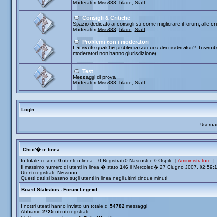
Moderatori
Miss883
,
blade
,
Staff
Consigli & Critiche
Spazio dedicato ai consigli su come migliorare il forum, alle cr
Moderatori
Miss883
,
blade
,
Staff
Problemi con i moderatori
Hai avuto qualche problema con uno dei moderatori? Ti sembra
moderatori non hanno giurisdizione)
Test
Messaggi di prova
Moderatori
Miss883
,
blade
,
Staff
Login
Userna
Chi c'� in linea
In totale ci sono
0
utenti in linea :: 0 Registrati,0 Nascosti e 0 Ospiti [
Amministratore
]
Il massimo numero di utenti in linea � stato
146
il Mercoled� 27 Giugno 2007, 02:59:
Utenti registrati: Nessuno
Questi dati si basano sugli utenti in linea negli ultimi cinque minuti
Board Statistics - Forum Legend
I nostri utenti hanno inviato un totale di
54782
messaggi
Abbiamo
2725
utenti registrati