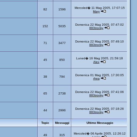
Mercoled� 11 Mag 2005, 17:07:15
82
1596
Mary
Domenica 22 Mag 2005, 07:47:02
152
5035
883tronky
Domenica 22 Mag 2005, 07:49:10
71
3477
883tronky
Luned� 16 Mag 2005, 21:59:18
45
850
Alex
Domenica 01 Mag 2005, 17:30:05
38
794
rhea
Domenica 22 Mag 2005, 07:41:06
65
2738
883tronky
Domenica 22 Mag 2005, 07:18:26
44
2996
883tronky
Topic
Messaggi
Ultimo Messaggio
Mercoled� 06 Aprile 2005, 12:26:12
49
315