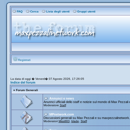
FAQ
Cerca
Lista degli utenti
Gruppi utenti
Registrati
La data di oggi � Venerd� 07 Agosto 2026, 17:26:05
Indice del forum
¤
Forum Generali
Annunci e news
Anunnci ufficiali dello staff e notizie sul mondo di Max Pezzali e
Moderatore
Staff
MPnetwork.com
Discussioni generali su Max Pezzali e su maxpezzalinetwork
Moderatori
Miss883
,
blade
,
Staff