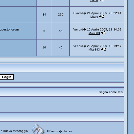
Lizzie
Gioved� 21 Aprile 2005, 20:22:44
34
270
Lizzie
questo forum i
Venerd� 15 Aprile 2005, 18:34:02
6
55
Miss883
Venerd� 29 Aprile 2005, 18:19:57
10
46
Miss883
Segna come letti
un nuovo messaggio
Il Forum � chiuso