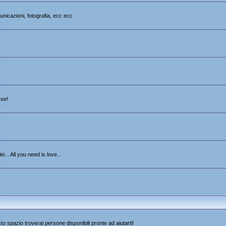
unicazioni, fotografia, ecc ecc
rse!
i... All you need is love...
sto spazio troverai persone disponibili pronte ad aiutarti!