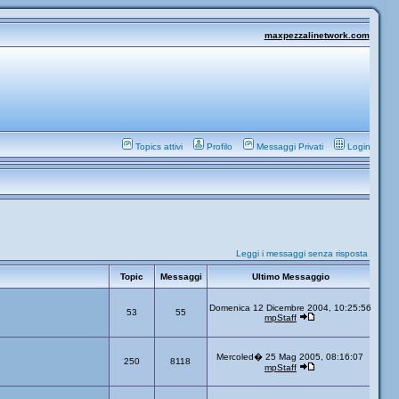
maxpezzalinetwork.com
Topics attivi
Profilo
Messaggi Privati
Login
Leggi i messaggi senza risposta
Topic
Messaggi
Ultimo Messaggio
Domenica 12 Dicembre 2004, 10:25:56
53
55
mpStaff
Mercoled� 25 Mag 2005, 08:16:07
250
8118
mpStaff