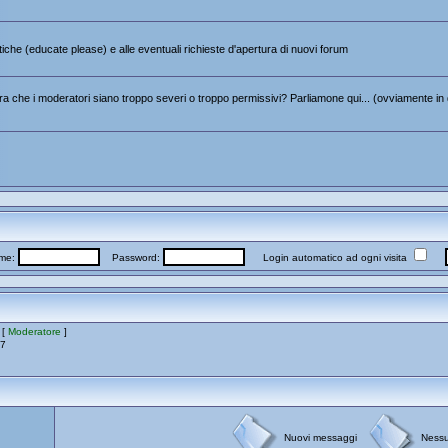
itiche (educate please) e alle eventuali richieste d'apertura di nuovi forum
 che i moderatori siano troppo severi o troppo permissivi? Parliamone qui... (ovviamente in 
me:
Password:
Login automatico ad ogni visita
 [
Moderatore
]
17
Nuovi messaggi
Ness