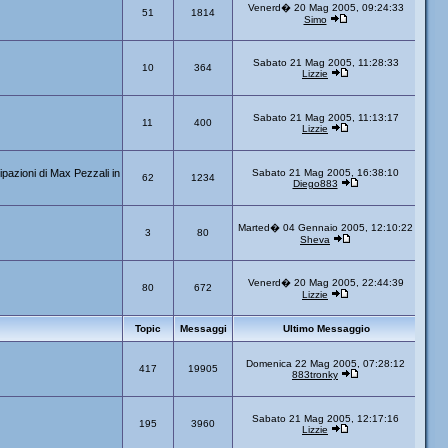
Venerd� 20 Mag 2005, 09:24:33
51
1814
Simo
Sabato 21 Mag 2005, 11:28:33
10
364
Lizzie
Sabato 21 Mag 2005, 11:13:17
11
400
Lizzie
ipazioni di Max Pezzali in
Sabato 21 Mag 2005, 16:38:10
62
1234
Diego883
Marted� 04 Gennaio 2005, 12:10:22
3
80
Sheva
Venerd� 20 Mag 2005, 22:44:39
80
672
Lizzie
Topic
Messaggi
Ultimo Messaggio
Domenica 22 Mag 2005, 07:28:12
417
19905
883tronky
Sabato 21 Mag 2005, 12:17:16
195
3960
Lizzie