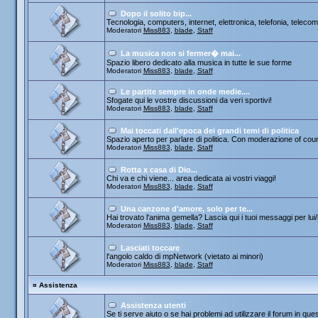
Dopo il solito bip...
Tecnologia, computers, internet, elettronica, telefonia, telecom
Moderatori
Miss883
,
blade
,
Staff
La musica non si fermer� mai...
Spazio libero dedicato alla musica in tutte le sue forme
Moderatori
Miss883
,
blade
,
Staff
Le partite sempre in onde medie....
Sfogate qui le vostre discussioni da veri sportivi!
Moderatori
Miss883
,
blade
,
Staff
Mai toccati dall'epoca dei grandi temi di politica
Spazio aperto per parlare di politica. Con moderazione of cou
Moderatori
Miss883
,
blade
,
Staff
Rotta x casa di Dio...
Chi va e chi viene... area dedicata ai vostri viaggi!
Moderatori
Miss883
,
blade
,
Staff
Una canzone d'amore, solo per te...
Hai trovato l'anima gemella? Lascia qui i tuoi messaggi per lui/le
Moderatori
Miss883
,
blade
,
Staff
Lasciati toccare
l'angolo caldo di mpNetwork (vietato ai minori)
Moderatori
Miss883
,
blade
,
Staff
¤
Assistenza
Assistenza utenti
Se ti serve aiuto o se hai problemi ad utilizzare il forum in que