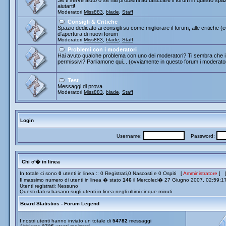
Se ti serve aiuto o se hai problemi ad utilizzare il forum in questo spa
aiutarti!
Moderatori
Miss883
,
blade
,
Staff
Consigli & Critiche
Spazio dedicato ai consigli su come migliorare il forum, alle critiche (
d'apertura di nuovi forum
Moderatori
Miss883
,
blade
,
Staff
Problemi con i moderatori
Hai avuto qualche problema con uno dei moderatori? Ti sembra che i 
permissivi? Parliamone qui... (ovviamente in questo forum i moderato
Test
Messaggi di prova
Moderatori
Miss883
,
blade
,
Staff
Login
Username:
Password:
Chi c'� in linea
In totale ci sono
0
utenti in linea :: 0 Registrati,0 Nascosti e 0 Ospiti [
Amministratore
] 
Il massimo numero di utenti in linea � stato
146
il Mercoled� 27 Giugno 2007, 02:59:1
Utenti registrati: Nessuno
Questi dati si basano sugli utenti in linea negli ultimi cinque minuti
Board Statistics - Forum Legend
I nostri utenti hanno inviato un totale di
54782
messaggi