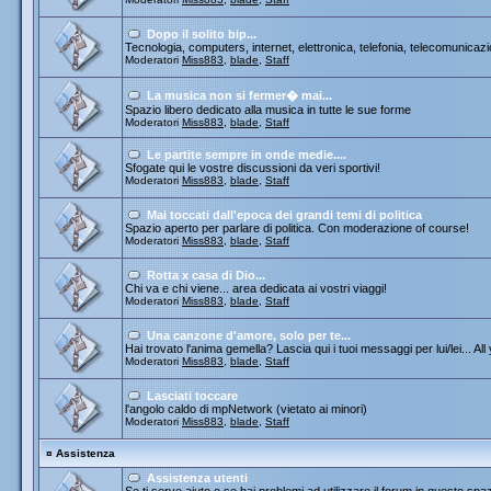
Dopo il solito bip...
Tecnologia, computers, internet, elettronica, telefonia, telecomunicazi
Moderatori
Miss883
,
blade
,
Staff
La musica non si fermer� mai...
Spazio libero dedicato alla musica in tutte le sue forme
Moderatori
Miss883
,
blade
,
Staff
Le partite sempre in onde medie....
Sfogate qui le vostre discussioni da veri sportivi!
Moderatori
Miss883
,
blade
,
Staff
Mai toccati dall'epoca dei grandi temi di politica
Spazio aperto per parlare di politica. Con moderazione of course!
Moderatori
Miss883
,
blade
,
Staff
Rotta x casa di Dio...
Chi va e chi viene... area dedicata ai vostri viaggi!
Moderatori
Miss883
,
blade
,
Staff
Una canzone d'amore, solo per te...
Hai trovato l'anima gemella? Lascia qui i tuoi messaggi per lui/lei... All
Moderatori
Miss883
,
blade
,
Staff
Lasciati toccare
l'angolo caldo di mpNetwork (vietato ai minori)
Moderatori
Miss883
,
blade
,
Staff
¤
Assistenza
Assistenza utenti