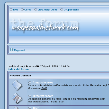
FAQ
Cerca
Lista degli utenti
Gruppi utenti
Registrati
La data di oggi � Venerd� 07 Agosto 2026, 12:44:24
Indice del forum
¤
Forum Generali
Annunci e news
Anunnci ufficiali dello staff e notizie sul mondo di Max Pezzali e degli 
Moderatore
Staff
MPnetwork.com
Discussioni generali su Max Pezzali e su maxpezzalinetwork.com
Moderatori
Miss883
,
blade
,
Staff
Tour