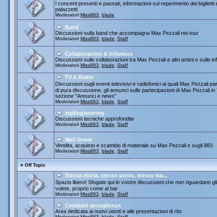
I concerti presenti e passati, informazioni sul reperimento dei biglietti
palazzetti
Moderatori
Miss883
,
blade
Band
Discussioni sulla band che accompagna Max Pezzali nei tour
Moderatori
Miss883
,
blade
,
Staff
Collaborazioni & Influenze
Discussioni sulle collaborazioni tra Max Pezzali e altri artisti e sulle
Moderatori
Miss883
,
blade
,
Staff
TV & Radio
Discussioni sugli eventi televisivi e radiofonici ai quali Max Pezza
di pura discussione, gli annunci sulle partecipazioni di Max Pezzali 
sezione "Annunci e news"
Moderatori
Miss883
,
blade
,
Staff
mpEngineering
Discussioni tecniche approfondite
Moderatori
Miss883
,
blade
,
Staff
Wall Street
Vendita, acquisto e scambio di materiale su Max Pezzali e sugli 883
Moderatori
Miss883
,
blade
,
Staff
¤
Off Topic
Stessa storia, stesso posto, stesso bar...
Spazio libero! Sfogate qui le vostre discussioni che non riguardano gli 
volete, proprio come al bar
Moderatori
Miss883
,
blade
,
Staff
Comitato accoglienza
Area dedicata ai nuovi utenti e alle presentazioni di rito
Moderatori
Miss883
,
blade
,
Staff