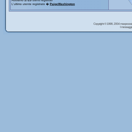
Abbiamo
2725
utenti registrati
L'ultimo utente registrato �
PaigeWashington
Copyright © 1998, 2004 maxpezzal
I messaggi 