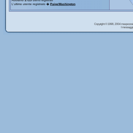
Abbiamo
2725
utenti registrati
L'ultimo utente registrato �
PaigeWashington
Copyright © 1998, 2004 maxpezzal
I messaggi 