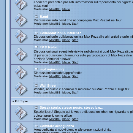
I concerti presenti e passati, informazioni sul reperimento dei biglietti
palazzetti
Moderatori
Miss883
,
blade
Band
Discussioni sulla band che accompagna Max Pezzali nei tour
Moderatori
Miss883
,
blade
,
Staff
Collaborazioni & Influenze
Discussioni sulle collaborazioni tra Max Pezzali e altri artisti e sulle
Moderatori
Miss883
,
blade
,
Staff
TV & Radio
Discussioni sugli eventi televisivi e radiofonici ai quali Max Pezza
di pura discussione, gli annunci sulle partecipazioni di Max Pezzali 
sezione "Annunci e news"
Moderatori
Miss883
,
blade
,
Staff
mpEngineering
Discussioni tecniche approfondite
Moderatori
Miss883
,
blade
,
Staff
Wall Street
Vendita, acquisto e scambio di materiale su Max Pezzali e sugli 883
Moderatori
Miss883
,
blade
,
Staff
¤
Off Topic
Stessa storia, stesso posto, stesso bar...
Spazio libero! Sfogate qui le vostre discussioni che non riguardano gli 
volete, proprio come al bar
Moderatori
Miss883
,
blade
,
Staff
Comitato accoglienza
Area dedicata ai nuovi utenti e alle presentazioni di rito
Moderatori
Miss883
,
blade
,
Staff