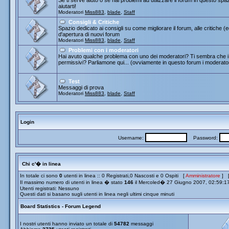
Se ti serve aiuto o se hai problemi ad utilizzare il forum in questo spa
aiutarti!
Moderatori
Miss883
,
blade
,
Staff
Consigli & Critiche
Spazio dedicato ai consigli su come migliorare il forum, alle critiche (
d'apertura di nuovi forum
Moderatori
Miss883
,
blade
,
Staff
Problemi con i moderatori
Hai avuto qualche problema con uno dei moderatori? Ti sembra che i 
permissivi? Parliamone qui... (ovviamente in questo forum i moderato
Test
Messaggi di prova
Moderatori
Miss883
,
blade
,
Staff
Login
Username:
Password:
Chi c'� in linea
In totale ci sono
0
utenti in linea :: 0 Registrati,0 Nascosti e 0 Ospiti [
Amministratore
] 
Il massimo numero di utenti in linea � stato
146
il Mercoled� 27 Giugno 2007, 02:59:1
Utenti registrati: Nessuno
Questi dati si basano sugli utenti in linea negli ultimi cinque minuti
Board Statistics - Forum Legend
I nostri utenti hanno inviato un totale di
54782
messaggi