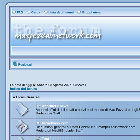
FAQ
Cerca
Lista degli utenti
Gruppi utenti
Registrati
La data di oggi � Sabato 08 Agosto 2026, 08:24:51
Indice del forum
¤
Forum Generali
Annunci e news
Anunnci ufficiali dello staff e notizie sul mondo di Max Pezzali e degli 
Moderatore
Staff
MPnetwork.com
Discussioni generali su Max Pezzali e su maxpezzalinetwork.com
Moderatori
Miss883
,
blade
,
Staff
Tour