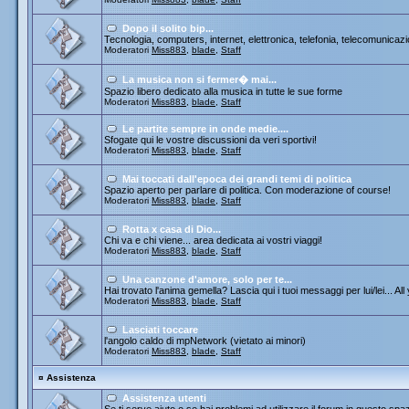
Dopo il solito bip...
Tecnologia, computers, internet, elettronica, telefonia, telecomunicazi
Moderatori
Miss883
,
blade
,
Staff
La musica non si fermer� mai...
Spazio libero dedicato alla musica in tutte le sue forme
Moderatori
Miss883
,
blade
,
Staff
Le partite sempre in onde medie....
Sfogate qui le vostre discussioni da veri sportivi!
Moderatori
Miss883
,
blade
,
Staff
Mai toccati dall'epoca dei grandi temi di politica
Spazio aperto per parlare di politica. Con moderazione of course!
Moderatori
Miss883
,
blade
,
Staff
Rotta x casa di Dio...
Chi va e chi viene... area dedicata ai vostri viaggi!
Moderatori
Miss883
,
blade
,
Staff
Una canzone d'amore, solo per te...
Hai trovato l'anima gemella? Lascia qui i tuoi messaggi per lui/lei... All
Moderatori
Miss883
,
blade
,
Staff
Lasciati toccare
l'angolo caldo di mpNetwork (vietato ai minori)
Moderatori
Miss883
,
blade
,
Staff
¤
Assistenza
Assistenza utenti