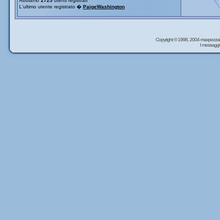
Abbiamo
2725
utenti registrati
L'ultimo utente registrato �
PaigeWashington
Copyright © 1998, 2004 maxpezzal
I messaggi 