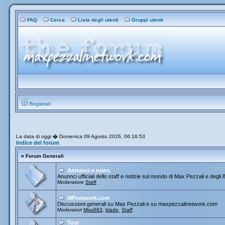
FAQ
Cerca
Lista degli utenti
Gruppi utenti
Registrati
La data di oggi � Domenica 09 Agosto 2026, 06:16:53
Indice del forum
¤
Forum Generali
Annunci e news
Anunnci ufficiali dello staff e notizie sul mondo di Max Pezzali e degli 
Moderatore
Staff
MPnetwork.com
Discussioni generali su Max Pezzali e su maxpezzalinetwork.com
Moderatori
Miss883
,
blade
,
Staff
Tour