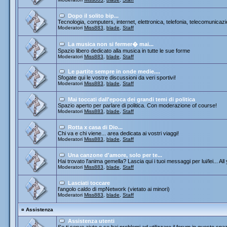
Dopo il solito bip...
Tecnologia, computers, internet, elettronica, telefonia, telecomunicazi
Moderatori
Miss883
,
blade
,
Staff
La musica non si fermer� mai...
Spazio libero dedicato alla musica in tutte le sue forme
Moderatori
Miss883
,
blade
,
Staff
Le partite sempre in onde medie....
Sfogate qui le vostre discussioni da veri sportivi!
Moderatori
Miss883
,
blade
,
Staff
Mai toccati dall'epoca dei grandi temi di politica
Spazio aperto per parlare di politica. Con moderazione of course!
Moderatori
Miss883
,
blade
,
Staff
Rotta x casa di Dio...
Chi va e chi viene... area dedicata ai vostri viaggi!
Moderatori
Miss883
,
blade
,
Staff
Una canzone d'amore, solo per te...
Hai trovato l'anima gemella? Lascia qui i tuoi messaggi per lui/lei... All
Moderatori
Miss883
,
blade
,
Staff
Lasciati toccare
l'angolo caldo di mpNetwork (vietato ai minori)
Moderatori
Miss883
,
blade
,
Staff
¤
Assistenza
Assistenza utenti