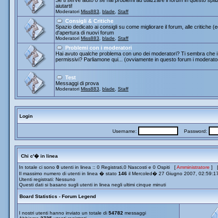
Se ti serve aiuto o se hai problemi ad utilizzare il forum in questo spa
aiutarti!
Moderatori
Miss883
,
blade
,
Staff
Consigli & Critiche
Spazio dedicato ai consigli su come migliorare il forum, alle critiche (
d'apertura di nuovi forum
Moderatori
Miss883
,
blade
,
Staff
Problemi con i moderatori
Hai avuto qualche problema con uno dei moderatori? Ti sembra che i 
permissivi? Parliamone qui... (ovviamente in questo forum i moderato
Test
Messaggi di prova
Moderatori
Miss883
,
blade
,
Staff
Login
Username:
Password:
Chi c'� in linea
In totale ci sono
0
utenti in linea :: 0 Registrati,0 Nascosti e 0 Ospiti [
Amministratore
] 
Il massimo numero di utenti in linea � stato
146
il Mercoled� 27 Giugno 2007, 02:59:1
Utenti registrati: Nessuno
Questi dati si basano sugli utenti in linea negli ultimi cinque minuti
Board Statistics - Forum Legend
I nostri utenti hanno inviato un totale di
54782
messaggi