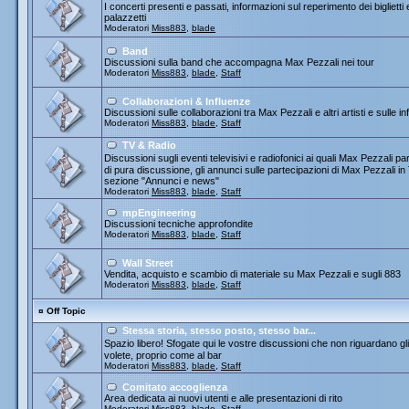
I concerti presenti e passati, informazioni sul reperimento dei biglietti
palazzetti
Moderatori
Miss883
,
blade
Band
Discussioni sulla band che accompagna Max Pezzali nei tour
Moderatori
Miss883
,
blade
,
Staff
Collaborazioni & Influenze
Discussioni sulle collaborazioni tra Max Pezzali e altri artisti e sulle
Moderatori
Miss883
,
blade
,
Staff
TV & Radio
Discussioni sugli eventi televisivi e radiofonici ai quali Max Pezza
di pura discussione, gli annunci sulle partecipazioni di Max Pezzali 
sezione "Annunci e news"
Moderatori
Miss883
,
blade
,
Staff
mpEngineering
Discussioni tecniche approfondite
Moderatori
Miss883
,
blade
,
Staff
Wall Street
Vendita, acquisto e scambio di materiale su Max Pezzali e sugli 883
Moderatori
Miss883
,
blade
,
Staff
¤
Off Topic
Stessa storia, stesso posto, stesso bar...
Spazio libero! Sfogate qui le vostre discussioni che non riguardano gli 
volete, proprio come al bar
Moderatori
Miss883
,
blade
,
Staff
Comitato accoglienza
Area dedicata ai nuovi utenti e alle presentazioni di rito
Moderatori
Miss883
,
blade
,
Staff