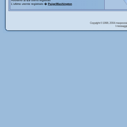
Abbiamo
2725
utenti registrati
L'ultimo utente registrato �
PaigeWashington
Copyright © 1998, 2004 maxpezzal
I messaggi 