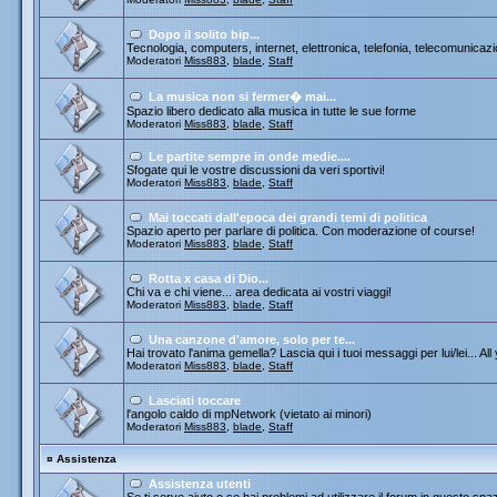
Dopo il solito bip...
Tecnologia, computers, internet, elettronica, telefonia, telecomunicazi
Moderatori
Miss883
,
blade
,
Staff
La musica non si fermer� mai...
Spazio libero dedicato alla musica in tutte le sue forme
Moderatori
Miss883
,
blade
,
Staff
Le partite sempre in onde medie....
Sfogate qui le vostre discussioni da veri sportivi!
Moderatori
Miss883
,
blade
,
Staff
Mai toccati dall'epoca dei grandi temi di politica
Spazio aperto per parlare di politica. Con moderazione of course!
Moderatori
Miss883
,
blade
,
Staff
Rotta x casa di Dio...
Chi va e chi viene... area dedicata ai vostri viaggi!
Moderatori
Miss883
,
blade
,
Staff
Una canzone d'amore, solo per te...
Hai trovato l'anima gemella? Lascia qui i tuoi messaggi per lui/lei... All
Moderatori
Miss883
,
blade
,
Staff
Lasciati toccare
l'angolo caldo di mpNetwork (vietato ai minori)
Moderatori
Miss883
,
blade
,
Staff
¤
Assistenza
Assistenza utenti