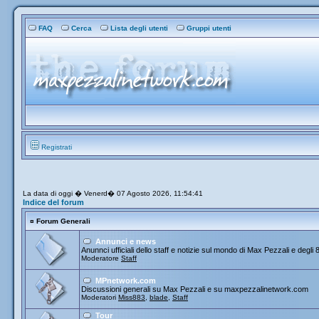
FAQ
Cerca
Lista degli utenti
Gruppi utenti
Registrati
La data di oggi � Venerd� 07 Agosto 2026, 11:54:41
Indice del forum
¤
Forum Generali
Annunci e news
Anunnci ufficiali dello staff e notizie sul mondo di Max Pezzali e degli 
Moderatore
Staff
MPnetwork.com
Discussioni generali su Max Pezzali e su maxpezzalinetwork.com
Moderatori
Miss883
,
blade
,
Staff
Tour