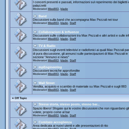
I concerti presenti e passati, informazioni sul reperimento dei biglietti
palazzetti
Moderatori
Miss883
,
blade
Band
Discussioni sulla band che accompagna Max Pezzali nei tour
Moderatori
Miss883
,
blade
,
Staff
Collaborazioni & Influenze
Discussioni sulle collaborazioni tra Max Pezzali e altri artisti e sulle
Moderatori
Miss883
,
blade
,
Staff
TV & Radio
Discussioni sugli eventi televisivi e radiofonici ai quali Max Pezza
di pura discussione, gli annunci sulle partecipazioni di Max Pezzali 
sezione "Annunci e news"
Moderatori
Miss883
,
blade
,
Staff
mpEngineering
Discussioni tecniche approfondite
Moderatori
Miss883
,
blade
,
Staff
Wall Street
Vendita, acquisto e scambio di materiale su Max Pezzali e sugli 883
Moderatori
Miss883
,
blade
,
Staff
¤
Off Topic
Stessa storia, stesso posto, stesso bar...
Spazio libero! Sfogate qui le vostre discussioni che non riguardano gli 
volete, proprio come al bar
Moderatori
Miss883
,
blade
,
Staff
Comitato accoglienza
Area dedicata ai nuovi utenti e alle presentazioni di rito
Moderatori
Miss883
,
blade
,
Staff