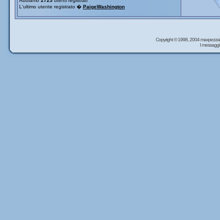
Abbiamo
2725
utenti registrati
L'ultimo utente registrato �
PaigeWashington
Copyright © 1998, 2004 maxpezzal
I messaggi 