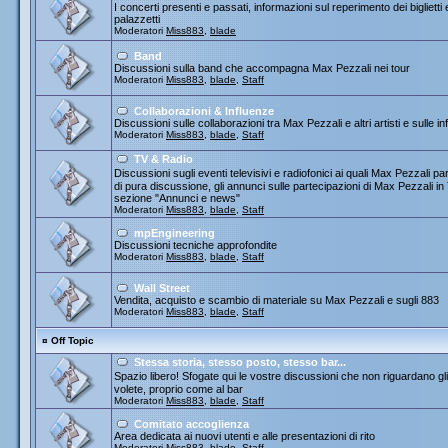
I concerti presenti e passati, informazioni sul reperimento dei biglietti
palazzetti
Moderatori
Miss883
,
blade
Band
Discussioni sulla band che accompagna Max Pezzali nei tour
Moderatori
Miss883
,
blade
,
Staff
Collaborazioni & Influenze
Discussioni sulle collaborazioni tra Max Pezzali e altri artisti e sulle
Moderatori
Miss883
,
blade
,
Staff
TV & Radio
Discussioni sugli eventi televisivi e radiofonici ai quali Max Pezza
di pura discussione, gli annunci sulle partecipazioni di Max Pezzali 
sezione "Annunci e news"
Moderatori
Miss883
,
blade
,
Staff
mpEngineering
Discussioni tecniche approfondite
Moderatori
Miss883
,
blade
,
Staff
Wall Street
Vendita, acquisto e scambio di materiale su Max Pezzali e sugli 883
Moderatori
Miss883
,
blade
,
Staff
¤
Off Topic
Stessa storia, stesso posto, stesso bar...
Spazio libero! Sfogate qui le vostre discussioni che non riguardano gli 
volete, proprio come al bar
Moderatori
Miss883
,
blade
,
Staff
Comitato accoglienza
Area dedicata ai nuovi utenti e alle presentazioni di rito
Moderatori
Miss883
,
blade
,
Staff