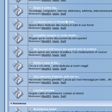
Dopo il solito bip...
Tecnologia, computers, internet, elettronica, telefonia, telecomunicazi
Moderatori
Miss883
,
blade
,
Staff
La musica non si fermer� mai...
Spazio libero dedicato alla musica in tutte le sue forme
Moderatori
Miss883
,
blade
,
Staff
Le partite sempre in onde medie....
Sfogate qui le vostre discussioni da veri sportivi!
Moderatori
Miss883
,
blade
,
Staff
Mai toccati dall'epoca dei grandi temi di politica
Spazio aperto per parlare di politica. Con moderazione of course!
Moderatori
Miss883
,
blade
,
Staff
Rotta x casa di Dio...
Chi va e chi viene... area dedicata ai vostri viaggi!
Moderatori
Miss883
,
blade
,
Staff
Una canzone d'amore, solo per te...
Hai trovato l'anima gemella? Lascia qui i tuoi messaggi per lui/lei... All
Moderatori
Miss883
,
blade
,
Staff
Lasciati toccare
l'angolo caldo di mpNetwork (vietato ai minori)
Moderatori
Miss883
,
blade
,
Staff
¤
Assistenza
Assistenza utenti