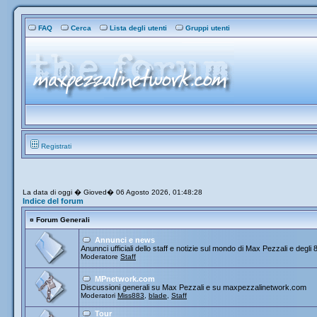
FAQ
Cerca
Lista degli utenti
Gruppi utenti
Registrati
La data di oggi � Gioved� 06 Agosto 2026, 01:48:28
Indice del forum
¤
Forum Generali
Annunci e news
Anunnci ufficiali dello staff e notizie sul mondo di Max Pezzali e degli 
Moderatore
Staff
MPnetwork.com
Discussioni generali su Max Pezzali e su maxpezzalinetwork.com
Moderatori
Miss883
,
blade
,
Staff
Tour