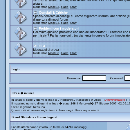
Se ti serve aiuto o se hai problemi ad utilizzare il forum in questo spa
aiutarti!
Moderatori
Miss883
,
blade
,
Staff
Consigli & Critiche
Spazio dedicato ai consigli su come migliorare il forum, alle critiche (
d'apertura di nuovi forum
Moderatori
Miss883
,
blade
,
Staff
Problemi con i moderatori
Hai avuto qualche problema con uno dei moderatori? Ti sembra che i 
permissivi? Parliamone qui... (ovviamente in questo forum i moderato
Test
Messaggi di prova
Moderatori
Miss883
,
blade
,
Staff
Login
Username:
Password:
Chi c'� in linea
In totale ci sono
0
utenti in linea :: 0 Registrati,0 Nascosti e 0 Ospiti [
Amministratore
] 
Il massimo numero di utenti in linea � stato
146
il Mercoled� 27 Giugno 2007, 02:59:1
Utenti registrati: Nessuno
Questi dati si basano sugli utenti in linea negli ultimi cinque minuti
Board Statistics - Forum Legend
I nostri utenti hanno inviato un totale di
54782
messaggi