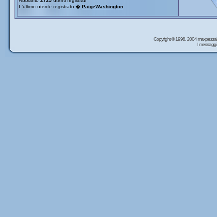
Abbiamo
2725
utenti registrati
L'ultimo utente registrato �
PaigeWashington
Copyright © 1998, 2004 maxpezzal
I messaggi 