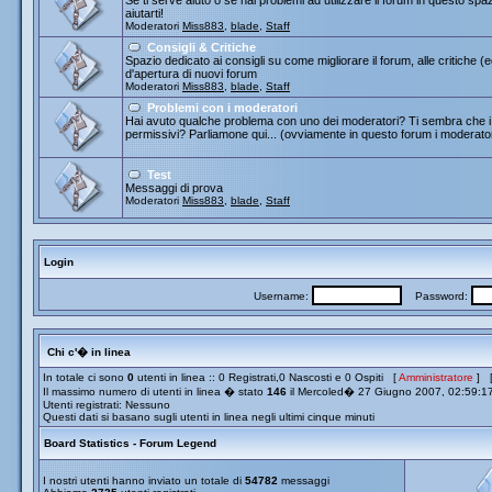
Se ti serve aiuto o se hai problemi ad utilizzare il forum in questo spa
aiutarti!
Moderatori
Miss883
,
blade
,
Staff
Consigli & Critiche
Spazio dedicato ai consigli su come migliorare il forum, alle critiche (
d'apertura di nuovi forum
Moderatori
Miss883
,
blade
,
Staff
Problemi con i moderatori
Hai avuto qualche problema con uno dei moderatori? Ti sembra che i 
permissivi? Parliamone qui... (ovviamente in questo forum i moderato
Test
Messaggi di prova
Moderatori
Miss883
,
blade
,
Staff
Login
Username:
Password:
Chi c'� in linea
In totale ci sono
0
utenti in linea :: 0 Registrati,0 Nascosti e 0 Ospiti [
Amministratore
] 
Il massimo numero di utenti in linea � stato
146
il Mercoled� 27 Giugno 2007, 02:59:1
Utenti registrati: Nessuno
Questi dati si basano sugli utenti in linea negli ultimi cinque minuti
Board Statistics - Forum Legend
I nostri utenti hanno inviato un totale di
54782
messaggi