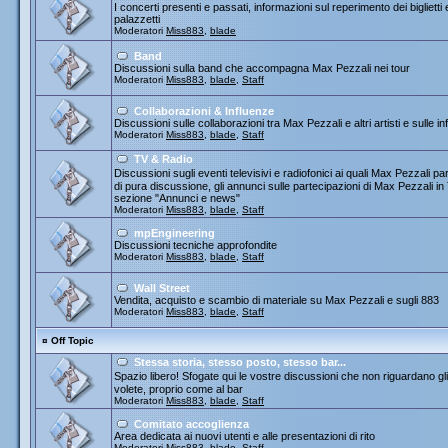
I concerti presenti e passati, informazioni sul reperimento dei biglietti
palazzetti
Moderatori
Miss883
,
blade
Band
Discussioni sulla band che accompagna Max Pezzali nei tour
Moderatori
Miss883
,
blade
,
Staff
Collaborazioni & Influenze
Discussioni sulle collaborazioni tra Max Pezzali e altri artisti e sulle
Moderatori
Miss883
,
blade
,
Staff
TV & Radio
Discussioni sugli eventi televisivi e radiofonici ai quali Max Pezza
di pura discussione, gli annunci sulle partecipazioni di Max Pezzali 
sezione "Annunci e news"
Moderatori
Miss883
,
blade
,
Staff
mpEngineering
Discussioni tecniche approfondite
Moderatori
Miss883
,
blade
,
Staff
Wall Street
Vendita, acquisto e scambio di materiale su Max Pezzali e sugli 883
Moderatori
Miss883
,
blade
,
Staff
¤
Off Topic
Stessa storia, stesso posto, stesso bar...
Spazio libero! Sfogate qui le vostre discussioni che non riguardano gli 
volete, proprio come al bar
Moderatori
Miss883
,
blade
,
Staff
Comitato accoglienza
Area dedicata ai nuovi utenti e alle presentazioni di rito
Moderatori
Miss883
,
blade
,
Staff