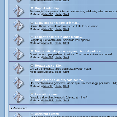
Dopo il solito bip...
Tecnologia, computers, internet, elettronica, telefonia, telecomunicazi
Moderatori
Miss883
,
blade
,
Staff
La musica non si fermer� mai...
Spazio libero dedicato alla musica in tutte le sue forme
Moderatori
Miss883
,
blade
,
Staff
Le partite sempre in onde medie....
Sfogate qui le vostre discussioni da veri sportivi!
Moderatori
Miss883
,
blade
,
Staff
Mai toccati dall'epoca dei grandi temi di politica
Spazio aperto per parlare di politica. Con moderazione of course!
Moderatori
Miss883
,
blade
,
Staff
Rotta x casa di Dio...
Chi va e chi viene... area dedicata ai vostri viaggi!
Moderatori
Miss883
,
blade
,
Staff
Una canzone d'amore, solo per te...
Hai trovato l'anima gemella? Lascia qui i tuoi messaggi per lui/lei... All
Moderatori
Miss883
,
blade
,
Staff
Lasciati toccare
l'angolo caldo di mpNetwork (vietato ai minori)
Moderatori
Miss883
,
blade
,
Staff
¤
Assistenza
Assistenza utenti