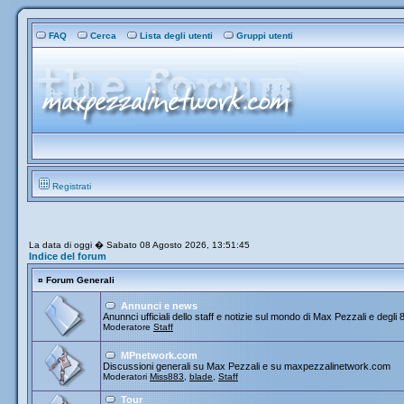
FAQ
Cerca
Lista degli utenti
Gruppi utenti
Registrati
La data di oggi � Sabato 08 Agosto 2026, 13:51:45
Indice del forum
¤
Forum Generali
Annunci e news
Anunnci ufficiali dello staff e notizie sul mondo di Max Pezzali e degli 
Moderatore
Staff
MPnetwork.com
Discussioni generali su Max Pezzali e su maxpezzalinetwork.com
Moderatori
Miss883
,
blade
,
Staff
Tour