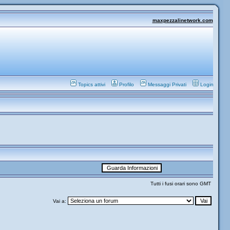
maxpezzalinetwork.com
Topics attivi
Profilo
Messaggi Privati
Login
Tutti i fusi orari sono GMT
Vai a: