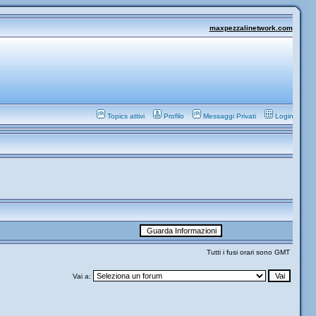
maxpezzalinetwork.com
Topics attivi
Profilo
Messaggi Privati
Login
Tutti i fusi orari sono GMT
Vai a: