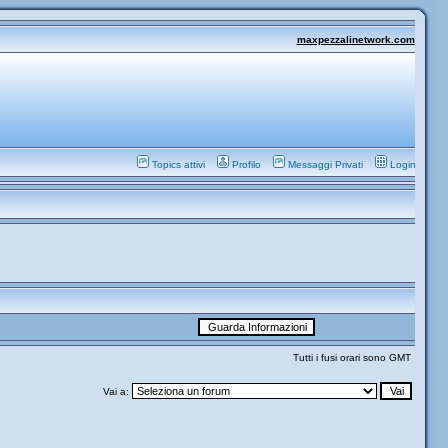
maxpezzalinetwork.com
Topics attivi
Profilo
Messaggi Privati
Login
Tutti i fusi orari sono GMT
Vai a: