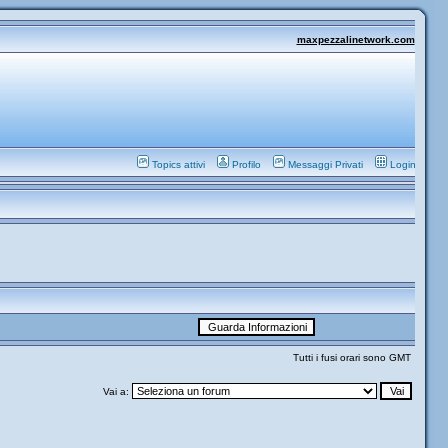
maxpezzalinetwork.com
Topics attivi
Profilo
Messaggi Privati
Login
Tutti i fusi orari sono GMT
Vai a: