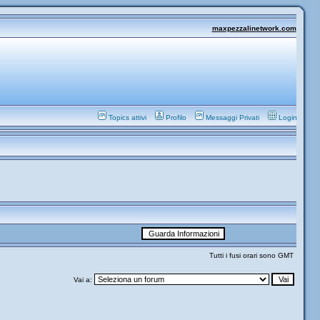
maxpezzalinetwork.com
Topics attivi
Profilo
Messaggi Privati
Login
Tutti i fusi orari sono GMT
Vai a: