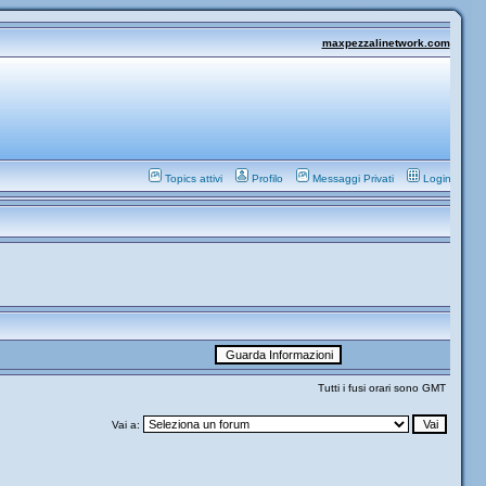
maxpezzalinetwork.com
Topics attivi
Profilo
Messaggi Privati
Login
Tutti i fusi orari sono GMT
Vai a: