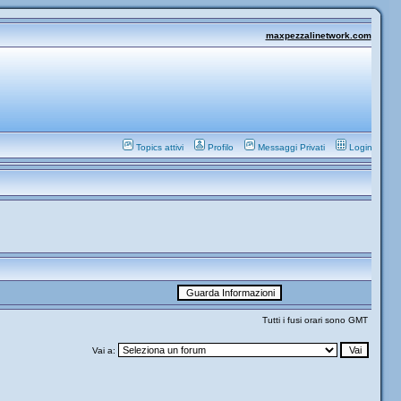
maxpezzalinetwork.com
Topics attivi
Profilo
Messaggi Privati
Login
Tutti i fusi orari sono GMT
Vai a: