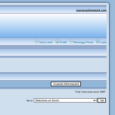
maxpezzalinetwork.com
Topics attivi
Profilo
Messaggi Privati
Login
Tutti i fusi orari sono GMT
Vai a: