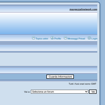
maxpezzalinetwork.com
Topics attivi
Profilo
Messaggi Privati
Login
Tutti i fusi orari sono GMT
Vai a: