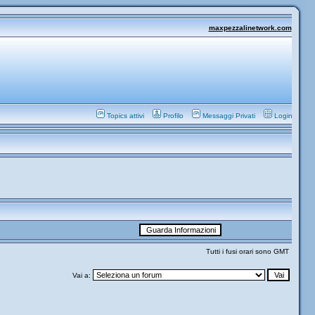
maxpezzalinetwork.com
Topics attivi
Profilo
Messaggi Privati
Login
Tutti i fusi orari sono GMT
Vai a: