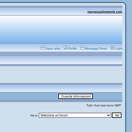
maxpezzalinetwork.com
Topics attivi
Profilo
Messaggi Privati
Login
Tutti i fusi orari sono GMT
Vai a: