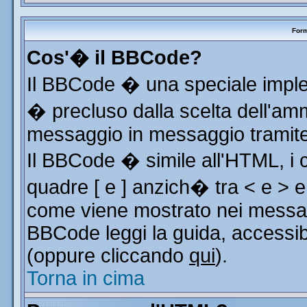
Form
Cos'� il BBCode?
Il BBCode � una speciale implem
� precluso dalla scelta dell'ammi
messaggio in messaggio tramite 
Il BBCode � simile all'HTML, i 
quadre [ e ] anzich� tra < e > e
come viene mostrato nei messag
BBCode leggi la guida, accessib
(oppure cliccando
qui
).
Torna in cima