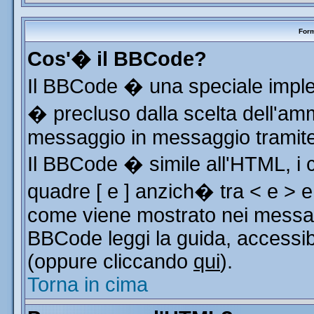
Form
Cos'� il BBCode?
Il BBCode � una speciale implem
� precluso dalla scelta dell'ammi
messaggio in messaggio tramite 
Il BBCode � simile all'HTML, i 
quadre [ e ] anzich� tra < e > e
come viene mostrato nei messag
BBCode leggi la guida, accessib
(oppure cliccando
qui
).
Torna in cima