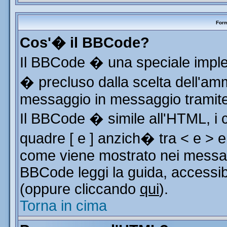
Form
Cos'� il BBCode?
Il BBCode � una speciale implem
� precluso dalla scelta dell'ammi
messaggio in messaggio tramite 
Il BBCode � simile all'HTML, i 
quadre [ e ] anzich� tra < e > e
come viene mostrato nei messag
BBCode leggi la guida, accessib
(oppure cliccando
qui
).
Torna in cima