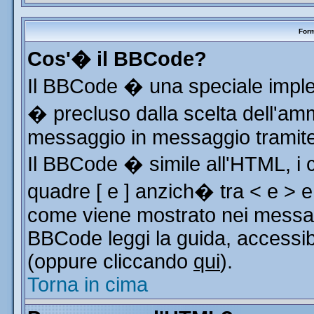
Form
Cos'� il BBCode?
Il BBCode � una speciale implem
� precluso dalla scelta dell'ammi
messaggio in messaggio tramite 
Il BBCode � simile all'HTML, i 
quadre [ e ] anzich� tra < e > e
come viene mostrato nei messag
BBCode leggi la guida, accessib
(oppure cliccando
qui
).
Torna in cima