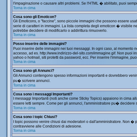
l'impaginazione o causare altri problemi. Se l'HTML � abilitato, puoi sempre
Torna in cima
Cosa sono gli Emoticon?
Gli Emoticons, o "faccine", sono piccole immagini che possono essere usate 
serie di caratteri in immagini. La lista completa degli emoticon � visibil
potrebbe decidere di modificarlo o addirittura rimuoverlo.
Torna in cima
Posso inserire delle immagini?
Puoi inserire delle immagini nei tuoi messaggi. In ogni caso, al momento 
accesso, ad es. http://www.indirizzo-del-sito.com/immagine.gif. Non puoi in
yahoo o hotmail, siti protetti da password, ecc. Per inserire l'immagine, 
Torna in cima
Cosa sono gli Annunci?
Gli Annunci contengono spesso informazioni importanti e dovrebbero venir le
pu� scrivere annunci.
Torna in cima
Cosa sono i messaggi Importanti?
I messaggi Importanti (noti anche come Sticky Topics) appaiono in cima all
essere letti sempre. Come per gli annunci, l'amministratore pu� decidere 
Torna in cima
Cosa sono i topic Chiusi?
I topic possono venire chiusi dai moderatori o dall'amministratore. Non �
contravviene alle Condizioni di adesione.
Torna in cima