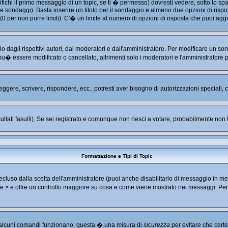
hi il primo messaggio di un topic, se ti � permesso) dovresti vedere, sotto lo spaz
are sondaggi). Basta inserire un titolo per il sondaggio e almeno due opzioni di rispos
 (0 per non porre limiti). C'� un limite al numero di opzioni di risposta che puoi aggi
 dagli rispettivi autori, dai moderatori e dall'amministratore. Per modificare un so
u� essere modificato o cancellato, altrimenti solo i moderatori e l'amministratore 
leggere, scrivere, rispondere, ecc., potresti aver bisogno di autorizzazioni speciali
ultati fasulli). Se sei registrato e comunque non riesci a votare, probabilmente non ha
Formattazione e Tipi di Topic
luso dalla scelta dell'amministratore (puoi anche disabilitarlo di messaggio in me
< e > e offre un controllo maggiore su cosa e come viene mostrato nei messaggi. Pe
no alcuni comandi funzionano; questa � una misura di
sicurezza
per evitare che cert