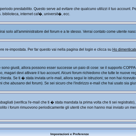
n periodo prestabilito. Questo serve ad evitare che qualcuno utilizzi il tuo account
. biblioteca, internet caf�, universit�, ecc.
arirai solo all'amministratore del forum e a te stesso. Verrai contato come utente nasc
re-impostata. Per far questo vai nella pagina del login e clicca su
Ho dimenticat
Se sono giusti, allora possono esser successe un paio di cose: se il supporto COPPA 
so, magari devi attivare il tuo account. Alcuni forum richiedono che tutte le nuove re
chiesta. Se ti � stata inviata un'e-mail, allora segui le istruzioni; se non hai ricevut
imi che
abusano
del forum). Se sei sicuro che l'indirizzo e-mail che hai usato sia giu
liati (verifica l'e-mail che ti � stata mandata la prima volta che ti sei registrato
solito i forum rimuovono periodicamente gli utenti che non hanno mai inviato un mes
Impostazioni e Preferenze