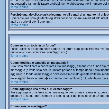
che hai scritto e per identificare certi utenti, ad es. moderatori e amminis
moderatori o l'amministratore probabilmente abbasseranno il numero dei t
Torna in cima
Perch� quando clicco sul collegamento all'e-mail di un utente mi chiede d
Spiacente, ma solo gli utenti registrati possono inviare e-mail ad altri utent
mail da parte di utenti anonimi.
Torna in cima
Come invio un topic in un forum?
Facile, clicca sul bottone nelle pagine dei forum o dei topic. Potresti aver b
nuovi topic, Puoi votare nei sondaggi
, ecc.).
Torna in cima
Come modifico o cancello un messaggio?
Puoi solo modificare o cancellare i tuoi messaggi, a meno che tu non sia 
messaggio (a volte solo per un limitato periodo di tempo dopo il suo inser
aggiunto in fondo al messaggio dove viene mostrato quante volte hai modi
messaggio che dice perch� e cosa hanno modificato). Un utente normale
Torna in cima
Come aggiungo una firma ai miei messaggi?
Per aggiungere una firma ad un messaggio devi prima crearne una, cosa che 
decidere di aggiungere sempre la firma a tutti i tuoi messaggi selezionand
Torna in cima
Come creo un sondaggio?