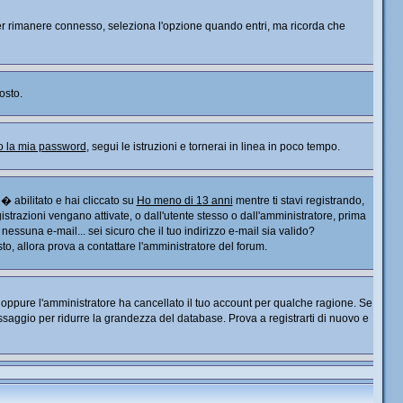
. Per rimanere connesso, seleziona l'opzione quando entri, ma ricorda che
osto.
o la mia password
, segui le istruzioni e tornerai in linea in poco tempo.
� abilitato e hai cliccato su
Ho meno di 13 anni
mentre ti stavi registrando,
gistrazioni vengano attivate, o dall'utente stesso o dall'amministratore, prima
o nessuna e-mail... sei sicuro che il tuo indirizzo e-mail sia valido?
sto, allora prova a contattare l'amministratore del forum.
), oppure l'amministratore ha cancellato il tuo account per qualche ragione. Se
saggio per ridurre la grandezza del database. Prova a registrarti di nuovo e