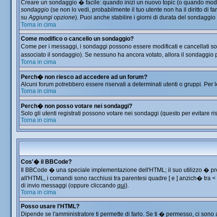
Creare un sondaggio � facile: quando inizi un nuovo topic (o quando modific
sondaggio
(se non lo vedi, probabilmente il tuo utente non ha il diritto di f
su
Aggiungi opzione
). Puoi anche stabilire i giorni di durata del sondaggio
Torna in cima
Come modifico o cancello un sondaggio?
Come per i messaggi, i sondaggi possono essere modificati e cancellati solo
associato il sondaggio). Se nessuno ha ancora votato, allora il sondaggio p
Torna in cima
Perch� non riesco ad accedere ad un forum?
Alcuni forum potrebbero essere riservati a determinati utenti o gruppi. Per 
Torna in cima
Perch� non posso votare nei sondaggi?
Solo gli utenti registrati possono votare nei sondaggi (questo per evitare ris
Torna in cima
Cos'� il BBCode?
Il BBCode � una speciale implementazione dell'HTML; il suo utilizzo � prec
all'HTML, i comandi sono racchiusi tra parentesi quadre [ e ] anzich� tra 
di invio messaggi (oppure cliccando
qui
).
Torna in cima
Posso usare l'HTML?
Dipende se l'amministratore ti permette di farlo. Se ti � permesso, ci so