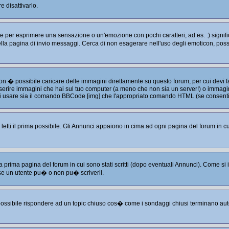
 disattivarlo.
per esprimere una sensazione o un'emozione con pochi caratteri, ad es. :) significa
e nella pagina di invio messaggi. Cerca di non esagerare nell'uso degli emoticon, p
non � possibile caricare delle immagini direttamente su questo forum, per cui devi
serire immagini che hai sul tuo computer (a meno che non sia un server!) o immagini
puoi usare sia il comando BBCode [img] che l'appropriato comando HTML (se consenti
tti il prima possibile. Gli Annunci appaiono in cima ad ogni pagina del forum in cu
a prima pagina del forum in cui sono stati scritti (dopo eventuali Annunci). Come s
se un utente pu� o non pu� scriverli.
 possibile rispondere ad un topic chiuso cos� come i sondaggi chiusi terminano aut