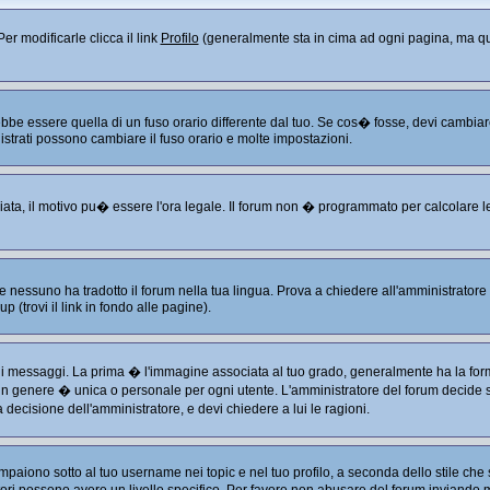
er modificarle clicca il link
Profilo
(generalmente sta in cima ad ogni pagina, ma que
 essere quella di un fuso orario differente dal tuo. Se cos� fosse, devi cambiare le
istrati possono cambiare il fuso orario e molte impostazioni.
liata, il motivo pu� essere l'ora legale. Il forum non � programmato per calcolare le 
 nessuno ha tradotto il forum nella tua lingua. Prova a chiedere all'amministratore s
 (trovi il link in fondo alle pagine).
ssaggi. La prima � l'immagine associata al tuo grado, generalmente ha la forma di
 in genere � unica o personale per ogni utente. L'amministratore del forum decide se
decisione dell'amministratore, e devi chiedere a lui le ragioni.
aiono sotto al tuo username nei topic e nel tuo profilo, a seconda dello stile che s