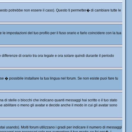
sto potrebbe non essere il caso). Questo ti permetter� di cambiare tutte le
 impostazioni del tuo profilo per il fuso orario e farlo coincidere con la tua
differenze di orario tra ora legale e ora solare quindi durante il periodo
e � possibile installare la tua lingua nel forum. Se non esiste puoi fare tu
 stelle o blocchi che indicano quanti messaggi hai scritto o il tuo stato
 abilitare o meno gli avatar e decide anche il modo in cui gli avatar sono
tai usando). Molti forum utilizzano i gradi per indicare il numero di messaggi