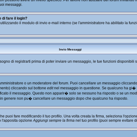
tratori possono avere un livello specifico. Per favore non abusare del forum inviand
uoi messaggi.
i fare il login?
i utilizzando il modulo di invio e-mail interno (se l'amministratore ha abilitato la fu
Invio Messaggi
isogno di registrarti prima di poter inviare un messaggio, le tue funzioni disponibili 
l'amministratore o un moderatore del forum. Puoi cancellare un messaggio cliccando
imento) cliccando sul bottone
edit
nel messaggio in questione. Se qualcuno ha gi� ri
ficato il messaggio. Questo non apparir� solo se nessuno ha risposto o se un mode
 in genere non pu� cancellare un messaggio dopo che qualcuno ha risposto.
puoi fare modificando il tuo profilo. Una volta creata la firma, seleziona l'opzio
o l'apposita opzione
Aggiungi sempre la firma
nel tuo profilo (puoi sempre evitare 