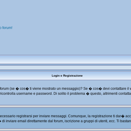
o forum!
Login e Registrazione
o dal forum (se � cos� ti viene mostrato un messaggio)? Se � cos� devi contattare il
 e ricontrolla username e password. Di solito il problema � questo, altrimenti conta
cessario registrarsi per inviare messaggi. Comunque, la registrazione ti dar� acces
� di inviare email direttamente dal forum, iscrizione a gruppi di utenti, ecc. Ti basta