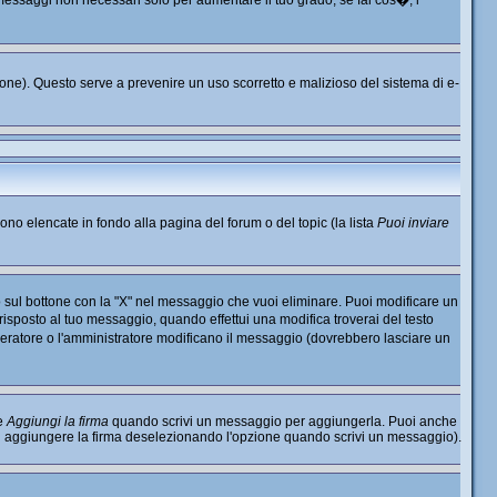
o messaggi non necessari solo per aumentare il tuo grado; se fai cos�, i
nzione). Questo serve a prevenire un uso scorretto e malizioso del sistema di e-
sono elencate in fondo alla pagina del forum o del topic (la lista
Puoi inviare
 sul bottone con la "X" nel messaggio che vuoi eliminare. Puoi modificare un
sposto al tuo messaggio, quando effettui una modifica troverai del testo
ratore o l'amministratore modificano il messaggio (dovrebbero lasciare un
ne
Aggiungi la firma
quando scrivi un messaggio per aggiungerla. Puoi anche
di aggiungere la firma deselezionando l'opzione quando scrivi un messaggio).