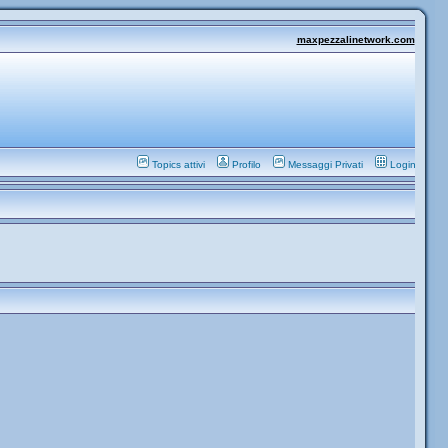
maxpezzalinetwork.com
Topics attivi
Profilo
Messaggi Privati
Login