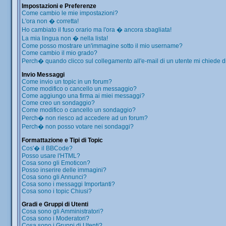
Impostazioni e Preferenze
Come cambio le mie impostazioni?
L'ora non � corretta!
Ho cambiato il fuso orario ma l'ora � ancora sbagliata!
La mia lingua non � nella lista!
Come posso mostrare un'immagine sotto il mio username?
Come cambio il mio grado?
Perch� quando clicco sul collegamento all'e-mail di un utente mi chiede di 
Invio Messaggi
Come invio un topic in un forum?
Come modifico o cancello un messaggio?
Come aggiungo una firma ai miei messaggi?
Come creo un sondaggio?
Come modifico o cancello un sondaggio?
Perch� non riesco ad accedere ad un forum?
Perch� non posso votare nei sondaggi?
Formattazione e Tipi di Topic
Cos'� il BBCode?
Posso usare l'HTML?
Cosa sono gli Emoticon?
Posso inserire delle immagini?
Cosa sono gli Annunci?
Cosa sono i messaggi Importanti?
Cosa sono i topic Chiusi?
Gradi e Gruppi di Utenti
Cosa sono gli Amministratori?
Cosa sono i Moderatori?
Cosa sono i Gruppi di Utenti?