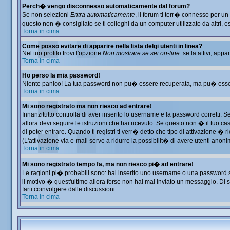
Perch� vengo disconnesso automaticamente dal forum?
Se non selezioni
Entra automaticamente
, il forum ti terr� connesso per u
questo non � consigliato se ti colleghi da un computer utilizzato da altri, es
Torna in cima
Come posso evitare di apparire nella lista delgi utenti in linea?
Nel tuo profilo trovi l'opzione
Non mostrare se sei on-line
: se la attivi, app
Torna in cima
Ho perso la mia password!
Niente panico! La tua password non pu� essere recuperata, ma pu� essere 
Torna in cima
Mi sono registrato ma non riesco ad entrare!
Innanzitutto controlla di aver inserito lo username e la password corretti. 
allora devi seguire le istruzioni che hai ricevuto. Se questo non � il tuo ca
di poter entrare. Quando ti registri ti verr� detto che tipo di attivazione � ri
(L'attivazione via e-mail serve a ridurre la possibilit� di avere utenti anon
Torna in cima
Mi sono registrato tempo fa, ma non riesco pi� ad entrare!
Le ragioni pi� probabili sono: hai inserito uno username o una password sbag
il motivo � quest'ultimo allora forse non hai mai inviato un messaggio. Di 
farti coinvolgere dalle discussioni.
Torna in cima