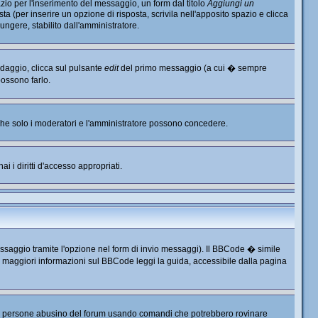
io per l'inserimento del messaggio, un form dal titolo
Aggiungi un
ta (per inserire un opzione di risposta, scrivila nell'apposito spazio e clicca
ungere, stabilito dall'amministratore.
ndaggio, clicca sul pulsante
edit
del primo messaggio (a cui � sempre
possono farlo.
, che solo i moderatori e l'amministratore possono concedere.
i i diritti d'accesso appropriati.
ssaggio tramite l'opzione nel form di invio messaggi). Il BBCode � simile
r maggiori informazioni sul BBCode leggi la guida, accessibile dalla pagina
e persone abusino del forum usando comandi che potrebbero rovinare