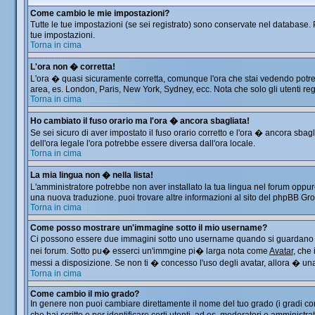
Come cambio le mie impostazioni?
Tutte le tue impostazioni (se sei registrato) sono conservate nel database. P
tue impostazioni.
Torna in cima
L'ora non � corretta!
L'ora � quasi sicuramente corretta, comunque l'ora che stai vedendo potrebbe
area, es. London, Paris, New York, Sydney, ecc. Nota che solo gli utenti reg
Torna in cima
Ho cambiato il fuso orario ma l'ora � ancora sbagliata!
Se sei sicuro di aver impostato il fuso orario corretto e l'ora � ancora sbag
dell'ora legale l'ora potrebbe essere diversa dall'ora locale.
Torna in cima
La mia lingua non � nella lista!
L'amministratore potrebbe non aver installato la tua lingua nel forum oppure
una nuova traduzione. puoi trovare altre informazioni al sito del phpBB Group
Torna in cima
Come posso mostrare un'immagine sotto il mio username?
Ci possono essere due immagini sotto uno username quando si guardano i me
nei forum. Sotto pu� esserci un'immgine pi� larga nota come
Avatar
, che
messi a disposizione. Se non ti � concesso l'uso degli avatar, allora � una 
Torna in cima
Come cambio il mio grado?
In genere non puoi cambiare direttamente il nome del tuo grado (i gradi comp