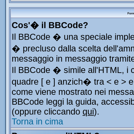
Form
Cos'� il BBCode?
Il BBCode � una speciale implem
� precluso dalla scelta dell'ammi
messaggio in messaggio tramite 
Il BBCode � simile all'HTML, i 
quadre [ e ] anzich� tra < e > e
come viene mostrato nei messag
BBCode leggi la guida, accessib
(oppure cliccando
qui
).
Torna in cima