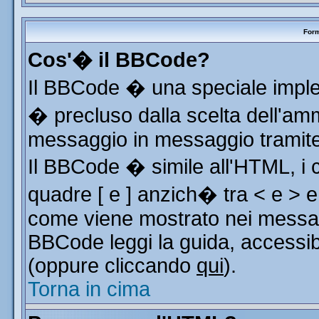
Form
Cos'� il BBCode?
Il BBCode � una speciale implem
� precluso dalla scelta dell'ammi
messaggio in messaggio tramite 
Il BBCode � simile all'HTML, i 
quadre [ e ] anzich� tra < e > e
come viene mostrato nei messag
BBCode leggi la guida, accessib
(oppure cliccando
qui
).
Torna in cima