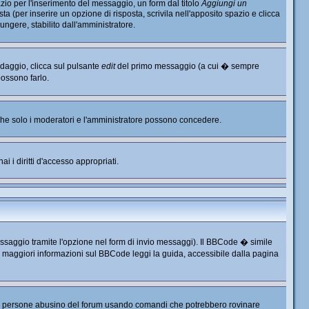
io per l'inserimento del messaggio, un form dal titolo
Aggiungi un
ta (per inserire un opzione di risposta, scrivila nell'apposito spazio e clicca
ungere, stabilito dall'amministratore.
ndaggio, clicca sul pulsante
edit
del primo messaggio (a cui � sempre
possono farlo.
, che solo i moderatori e l'amministratore possono concedere.
i i diritti d'accesso appropriati.
ssaggio tramite l'opzione nel form di invio messaggi). Il BBCode � simile
r maggiori informazioni sul BBCode leggi la guida, accessibile dalla pagina
e persone abusino del forum usando comandi che potrebbero rovinare