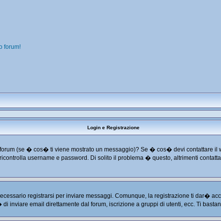
o forum!
Login e Registrazione
o dal forum (se � cos� ti viene mostrato un messaggio)? Se � cos� devi contattare il
 e ricontrolla username e password. Di solito il problema � questo, altrimenti conta
cessario registrarsi per inviare messaggi. Comunque, la registrazione ti dar� acces
� di inviare email direttamente dal forum, iscrizione a gruppi di utenti, ecc. Ti basta