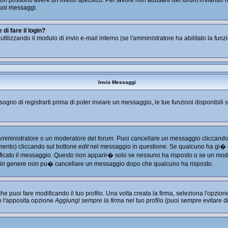
tratori possono avere un livello specifico. Per favore non abusare del forum inviand
uoi messaggi.
i fare il login?
i utilizzando il modulo di invio e-mail interno (se l'amministratore ha abilitato la fu
Invio Messaggi
isogno di registrarti prima di poter inviare un messaggio, le tue funzioni disponibili 
l'amministratore o un moderatore del forum. Puoi cancellare un messaggio cliccando
imento) cliccando sul bottone
edit
nel messaggio in questione. Se qualcuno ha gi� ri
ficato il messaggio. Questo non apparir� solo se nessuno ha risposto o se un mode
 in genere non pu� cancellare un messaggio dopo che qualcuno ha risposto.
puoi fare modificando il tuo profilo. Una volta creata la firma, seleziona l'opzio
o l'apposita opzione
Aggiungi sempre la firma
nel tuo profilo (puoi sempre evitare 