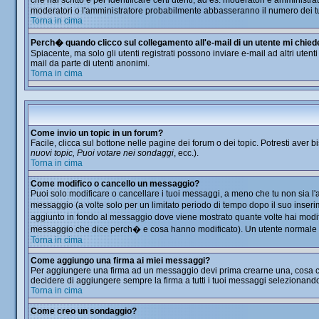
che hai scritto e per identificare certi utenti, ad es. moderatori e amminis
moderatori o l'amministratore probabilmente abbasseranno il numero dei t
Torna in cima
Perch� quando clicco sul collegamento all'e-mail di un utente mi chiede d
Spiacente, ma solo gli utenti registrati possono inviare e-mail ad altri utent
mail da parte di utenti anonimi.
Torna in cima
Come invio un topic in un forum?
Facile, clicca sul bottone nelle pagine dei forum o dei topic. Potresti aver b
nuovi topic, Puoi votare nei sondaggi
, ecc.).
Torna in cima
Come modifico o cancello un messaggio?
Puoi solo modificare o cancellare i tuoi messaggi, a meno che tu non sia 
messaggio (a volte solo per un limitato periodo di tempo dopo il suo inser
aggiunto in fondo al messaggio dove viene mostrato quante volte hai modi
messaggio che dice perch� e cosa hanno modificato). Un utente normale
Torna in cima
Come aggiungo una firma ai miei messaggi?
Per aggiungere una firma ad un messaggio devi prima crearne una, cosa che 
decidere di aggiungere sempre la firma a tutti i tuoi messaggi selezionand
Torna in cima
Come creo un sondaggio?