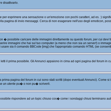
 disattivarlo.
per esprimere una sensazione o un'emozione con pochi caratteri, ad es. :) significa
e nella pagina di invio messaggi. Cerca di non esagerare nell'uso degli emoticon, p
non � possibile caricare delle immagini direttamente su questo forum, per cui devi
serire immagini che hai sul tuo computer (a meno che non sia un server!) o immagini
puoi usare sia il comando BBCode [img] che l'appropriato comando HTML (se consenti
tti il prima possibile. Gli Annunci appaiono in cima ad ogni pagina del forum in cu
a prima pagina del forum in cui sono stati scritti (dopo eventuali Annunci). Come s
se un utente pu� o non pu� scriverli.
 possibile rispondere ad un topic chiuso cos� come i sondaggi chiusi terminano aut