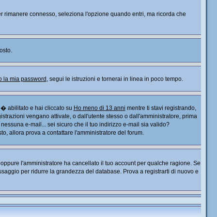
. Per rimanere connesso, seleziona l'opzione quando entri, ma ricorda che
osto.
o la mia password
, segui le istruzioni e tornerai in linea in poco tempo.
� abilitato e hai cliccato su
Ho meno di 13 anni
mentre ti stavi registrando,
gistrazioni vengano attivate, o dall'utente stesso o dall'amministratore, prima
o nessuna e-mail... sei sicuro che il tuo indirizzo e-mail sia valido?
sto, allora prova a contattare l'amministratore del forum.
), oppure l'amministratore ha cancellato il tuo account per qualche ragione. Se
saggio per ridurre la grandezza del database. Prova a registrarti di nuovo e