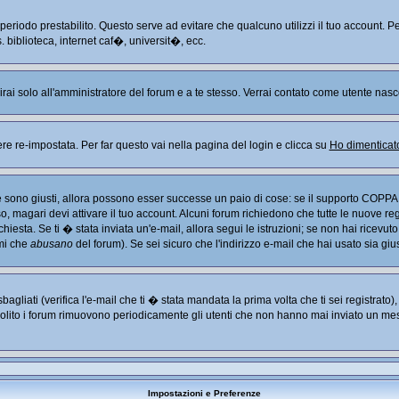
n periodo prestabilito. Questo serve ad evitare che qualcuno utilizzi il tuo account
. biblioteca, internet caf�, universit�, ecc.
arirai solo all'amministratore del forum e a te stesso. Verrai contato come utente nasc
re-impostata. Per far questo vai nella pagina del login e clicca su
Ho dimenticat
Se sono giusti, allora possono esser successe un paio di cose: se il supporto COPPA 
so, magari devi attivare il tuo account. Alcuni forum richiedono che tutte le nuove re
chiesta. Se ti � stata inviata un'e-mail, allora segui le istruzioni; se non hai ricevut
imi che
abusano
del forum). Se sei sicuro che l'indirizzo e-mail che hai usato sia giu
liati (verifica l'e-mail che ti � stata mandata la prima volta che ti sei registrato
solito i forum rimuovono periodicamente gli utenti che non hanno mai inviato un mes
Impostazioni e Preferenze