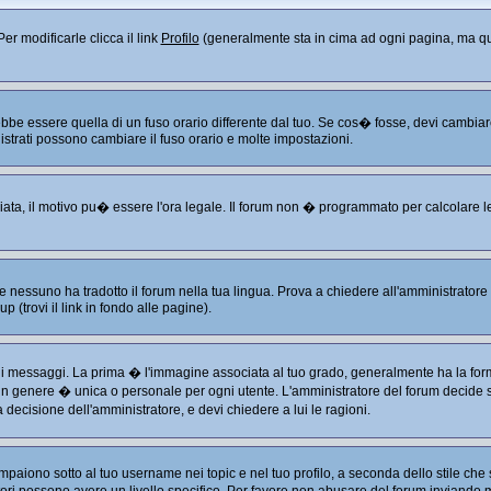
er modificarle clicca il link
Profilo
(generalmente sta in cima ad ogni pagina, ma que
 essere quella di un fuso orario differente dal tuo. Se cos� fosse, devi cambiare le
istrati possono cambiare il fuso orario e molte impostazioni.
liata, il motivo pu� essere l'ora legale. Il forum non � programmato per calcolare le 
 nessuno ha tradotto il forum nella tua lingua. Prova a chiedere all'amministratore s
 (trovi il link in fondo alle pagine).
ssaggi. La prima � l'immagine associata al tuo grado, generalmente ha la forma di
 in genere � unica o personale per ogni utente. L'amministratore del forum decide se
decisione dell'amministratore, e devi chiedere a lui le ragioni.
aiono sotto al tuo username nei topic e nel tuo profilo, a seconda dello stile che s