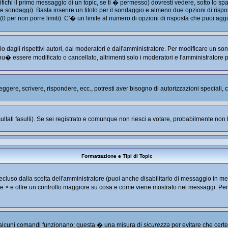
hi il primo messaggio di un topic, se ti � permesso) dovresti vedere, sotto lo spaz
are sondaggi). Basta inserire un titolo per il sondaggio e almeno due opzioni di rispos
 (0 per non porre limiti). C'� un limite al numero di opzioni di risposta che puoi aggi
 dagli rispettivi autori, dai moderatori e dall'amministratore. Per modificare un so
u� essere modificato o cancellato, altrimenti solo i moderatori e l'amministratore 
leggere, scrivere, rispondere, ecc., potresti aver bisogno di autorizzazioni speciali
ultati fasulli). Se sei registrato e comunque non riesci a votare, probabilmente non ha
Formattazione e Tipi di Topic
luso dalla scelta dell'amministratore (puoi anche disabilitarlo di messaggio in me
< e > e offre un controllo maggiore su cosa e come viene mostrato nei messaggi. Pe
no alcuni comandi funzionano; questa � una misura di
sicurezza
per evitare che cert