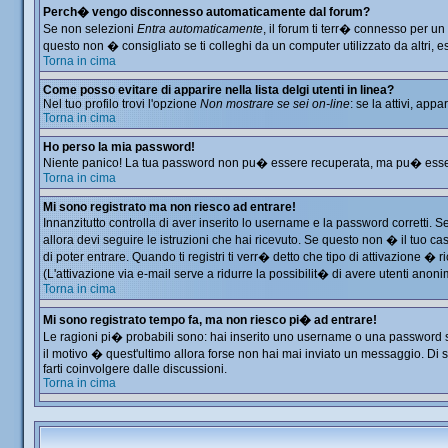
Perch� vengo disconnesso automaticamente dal forum?
Se non selezioni
Entra automaticamente
, il forum ti terr� connesso per u
questo non � consigliato se ti colleghi da un computer utilizzato da altri, es
Torna in cima
Come posso evitare di apparire nella lista delgi utenti in linea?
Nel tuo profilo trovi l'opzione
Non mostrare se sei on-line
: se la attivi, app
Torna in cima
Ho perso la mia password!
Niente panico! La tua password non pu� essere recuperata, ma pu� essere 
Torna in cima
Mi sono registrato ma non riesco ad entrare!
Innanzitutto controlla di aver inserito lo username e la password corretti. 
allora devi seguire le istruzioni che hai ricevuto. Se questo non � il tuo ca
di poter entrare. Quando ti registri ti verr� detto che tipo di attivazione � ri
(L'attivazione via e-mail serve a ridurre la possibilit� di avere utenti anon
Torna in cima
Mi sono registrato tempo fa, ma non riesco pi� ad entrare!
Le ragioni pi� probabili sono: hai inserito uno username o una password sbag
il motivo � quest'ultimo allora forse non hai mai inviato un messaggio. Di 
farti coinvolgere dalle discussioni.
Torna in cima