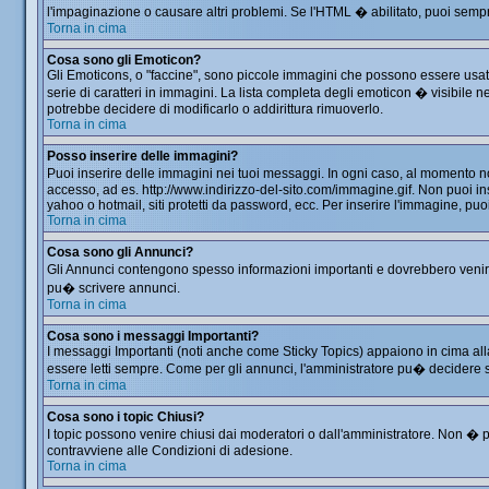
l'impaginazione o causare altri problemi. Se l'HTML � abilitato, puoi sempre
Torna in cima
Cosa sono gli Emoticon?
Gli Emoticons, o "faccine", sono piccole immagini che possono essere usate 
serie di caratteri in immagini. La lista completa degli emoticon � visibil
potrebbe decidere di modificarlo o addirittura rimuoverlo.
Torna in cima
Posso inserire delle immagini?
Puoi inserire delle immagini nei tuoi messaggi. In ogni caso, al momento 
accesso, ad es. http://www.indirizzo-del-sito.com/immagine.gif. Non puoi in
yahoo o hotmail, siti protetti da password, ecc. Per inserire l'immagine, 
Torna in cima
Cosa sono gli Annunci?
Gli Annunci contengono spesso informazioni importanti e dovrebbero venir le
pu� scrivere annunci.
Torna in cima
Cosa sono i messaggi Importanti?
I messaggi Importanti (noti anche come Sticky Topics) appaiono in cima all
essere letti sempre. Come per gli annunci, l'amministratore pu� decidere 
Torna in cima
Cosa sono i topic Chiusi?
I topic possono venire chiusi dai moderatori o dall'amministratore. Non �
contravviene alle Condizioni di adesione.
Torna in cima