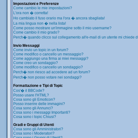
Impostazioni e Preferenze
Come cambio le mie impostazioni?
L'ora non � corretta!
Ho cambiato il fuso orario ma l'ora � ancora sbagliata!
La mia lingua non � nella lista!
Come posso mostrare un'immagine sotto il mio username?
Come cambio il mio grado?
Perch� quando clicco sul collegamento all'e-mail di un utente mi chiede di 
Invio Messaggi
Come invio un topic in un forum?
Come modifico o cancello un messaggio?
Come aggiungo una firma ai miei messaggi?
Come creo un sondaggio?
Come modifico o cancello un sondaggio?
Perch� non riesco ad accedere ad un forum?
Perch� non posso votare nei sondaggi?
Formattazione e Tipi di Topic
Cos'� il BBCode?
Posso usare l'HTML?
Cosa sono gli Emoticon?
Posso inserire delle immagini?
Cosa sono gli Annunci?
Cosa sono i messaggi Importanti?
Cosa sono i topic Chiusi?
Gradi e Gruppi di Utenti
Cosa sono gli Amministratori?
Cosa sono i Moderatori?
Cosa sono i Gruppi di Utenti?