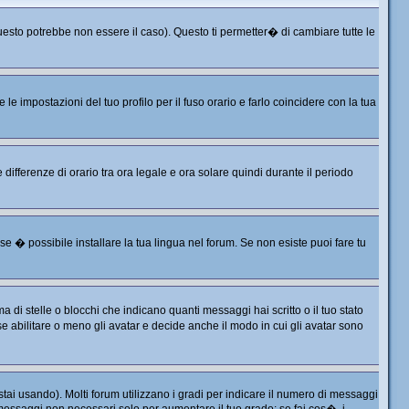
sto potrebbe non essere il caso). Questo ti permetter� di cambiare tutte le
 impostazioni del tuo profilo per il fuso orario e farlo coincidere con la tua
differenze di orario tra ora legale e ora solare quindi durante il periodo
e � possibile installare la tua lingua nel forum. Se non esiste puoi fare tu
 stelle o blocchi che indicano quanti messaggi hai scritto o il tuo stato
 abilitare o meno gli avatar e decide anche il modo in cui gli avatar sono
tai usando). Molti forum utilizzano i gradi per indicare il numero di messaggi