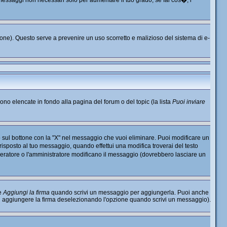
o messaggi non necessari solo per aumentare il tuo grado; se fai cos�, i
nzione). Questo serve a prevenire un uso scorretto e malizioso del sistema di e-
sono elencate in fondo alla pagina del forum o del topic (la lista
Puoi inviare
 sul bottone con la "X" nel messaggio che vuoi eliminare. Puoi modificare un
sposto al tuo messaggio, quando effettui una modifica troverai del testo
ratore o l'amministratore modificano il messaggio (dovrebbero lasciare un
ne
Aggiungi la firma
quando scrivi un messaggio per aggiungerla. Puoi anche
di aggiungere la firma deselezionando l'opzione quando scrivi un messaggio).