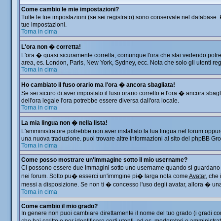
Come cambio le mie impostazioni?
Tutte le tue impostazioni (se sei registrato) sono conservate nel database. P
tue impostazioni.
Torna in cima
L'ora non � corretta!
L'ora � quasi sicuramente corretta, comunque l'ora che stai vedendo potrebbe
area, es. London, Paris, New York, Sydney, ecc. Nota che solo gli utenti reg
Torna in cima
Ho cambiato il fuso orario ma l'ora � ancora sbagliata!
Se sei sicuro di aver impostato il fuso orario corretto e l'ora � ancora sbag
dell'ora legale l'ora potrebbe essere diversa dall'ora locale.
Torna in cima
La mia lingua non � nella lista!
L'amministratore potrebbe non aver installato la tua lingua nel forum oppure
una nuova traduzione. puoi trovare altre informazioni al sito del phpBB Group
Torna in cima
Come posso mostrare un'immagine sotto il mio username?
Ci possono essere due immagini sotto uno username quando si guardano i me
nei forum. Sotto pu� esserci un'immgine pi� larga nota come
Avatar
, che
messi a disposizione. Se non ti � concesso l'uso degli avatar, allora � una 
Torna in cima
Come cambio il mio grado?
In genere non puoi cambiare direttamente il nome del tuo grado (i gradi comp