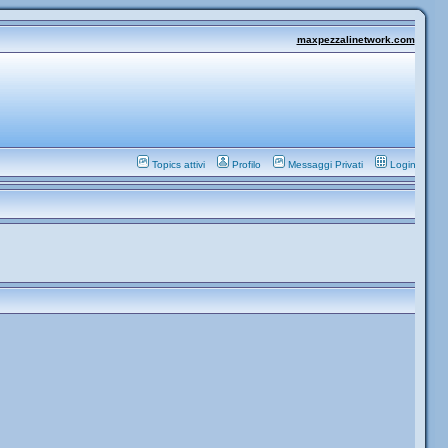
maxpezzalinetwork.com
Topics attivi
Profilo
Messaggi Privati
Login