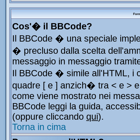
Form
Cos'� il BBCode?
Il BBCode � una speciale implem
� precluso dalla scelta dell'ammi
messaggio in messaggio tramite 
Il BBCode � simile all'HTML, i 
quadre [ e ] anzich� tra < e > e
come viene mostrato nei messag
BBCode leggi la guida, accessib
(oppure cliccando
qui
).
Torna in cima