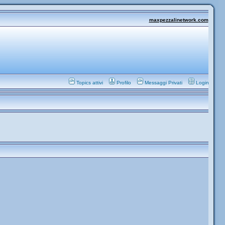
maxpezzalinetwork.com
Topics attivi
Profilo
Messaggi Privati
Login