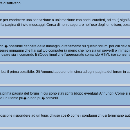
 disattivarlo.
per esprimere una sensazione o un'emozione con pochi caratteri, ad es. :) significa
e nella pagina di invio messaggi. Cerca di non esagerare nell'uso degli emoticon, p
non � possibile caricare delle immagini direttamente su questo forum, per cui devi
serire immagini che hai sul tuo computer (a meno che non sia un server!) o immagini
puoi usare sia il comando BBCode [img] che l'appropriato comando HTML (se consenti
tti il prima possibile. Gli Annunci appaiono in cima ad ogni pagina del forum in cu
a prima pagina del forum in cui sono stati scritti (dopo eventuali Annunci). Come s
se un utente pu� o non pu� scriverli.
 possibile rispondere ad un topic chiuso cos� come i sondaggi chiusi terminano aut