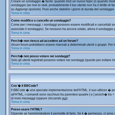
Creare un sondaggio � facile: quando inizi un nuovo topic (o quando modific
sondaggio
(se non lo vedi, probabilmente il tuo utente non ha il diritto di f
su
Aggiungi opzione
). Puoi anche stabilire i giorni di durata del sondaggio
Torna in cima
Come modifico o cancello un sondaggio?
Come per i messaggi, i sondaggi possono essere modificati e cancellati solo
associato il sondaggio). Se nessuno ha ancora votato, allora il sondaggio p
Torna in cima
Perch� non riesco ad accedere ad un forum?
Alcuni forum potrebbero essere riservati a determinati utenti o gruppi. Per 
Torna in cima
Perch� non posso votare nei sondaggi?
Solo gli utenti registrati possono votare nei sondaggi (questo per evitare ris
Torna in cima
Cos'� il BBCode?
Il BBCode � una speciale implementazione dell'HTML; il suo utilizzo � prec
all'HTML, i comandi sono racchiusi tra parentesi quadre [ e ] anzich� tra 
di invio messaggi (oppure cliccando
qui
).
Torna in cima
Posso usare l'HTML?
Dipende se l'amministratore ti permette di farlo. Se ti � permesso, ci so