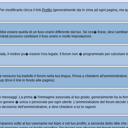
er modificarle clicca il link
Profilo
(generalmente sta in cima ad ogni pagina, ma que
 essere quella di un fuso orario differente dal tuo. Se cos� fosse, devi cambiare le
istrati possono cambiare il fuso orario e molte impostazioni.
liata, il motivo pu� essere l'ora legale. Il forum non � programmato per calcolare le 
 nessuno ha tradotto il forum nella tua lingua. Prova a chiedere all'amministratore s
 (trovi il link in fondo alle pagine).
ssaggi. La prima � l'immagine associata al tuo grado, generalmente ha la forma di
 in genere � unica o personale per ogni utente. L'amministratore del forum decide se
decisione dell'amministratore, e devi chiedere a lui le ragioni.
aiono sotto al tuo username nei topic e nel tuo profilo, a seconda dello stile che s