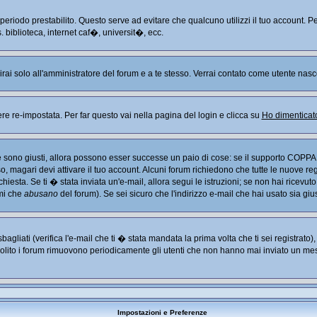
n periodo prestabilito. Questo serve ad evitare che qualcuno utilizzi il tuo account
. biblioteca, internet caf�, universit�, ecc.
arirai solo all'amministratore del forum e a te stesso. Verrai contato come utente nasc
re-impostata. Per far questo vai nella pagina del login e clicca su
Ho dimenticat
Se sono giusti, allora possono esser successe un paio di cose: se il supporto COPPA 
so, magari devi attivare il tuo account. Alcuni forum richiedono che tutte le nuove re
chiesta. Se ti � stata inviata un'e-mail, allora segui le istruzioni; se non hai ricevut
imi che
abusano
del forum). Se sei sicuro che l'indirizzo e-mail che hai usato sia giu
liati (verifica l'e-mail che ti � stata mandata la prima volta che ti sei registrato
solito i forum rimuovono periodicamente gli utenti che non hanno mai inviato un mes
Impostazioni e Preferenze