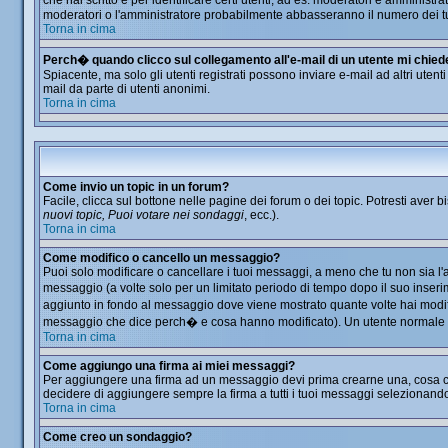
che hai scritto e per identificare certi utenti, ad es. moderatori e amminis
moderatori o l'amministratore probabilmente abbasseranno il numero dei t
Torna in cima
Perch� quando clicco sul collegamento all'e-mail di un utente mi chiede d
Spiacente, ma solo gli utenti registrati possono inviare e-mail ad altri utent
mail da parte di utenti anonimi.
Torna in cima
Come invio un topic in un forum?
Facile, clicca sul bottone nelle pagine dei forum o dei topic. Potresti aver b
nuovi topic, Puoi votare nei sondaggi
, ecc.).
Torna in cima
Come modifico o cancello un messaggio?
Puoi solo modificare o cancellare i tuoi messaggi, a meno che tu non sia 
messaggio (a volte solo per un limitato periodo di tempo dopo il suo inser
aggiunto in fondo al messaggio dove viene mostrato quante volte hai modi
messaggio che dice perch� e cosa hanno modificato). Un utente normale
Torna in cima
Come aggiungo una firma ai miei messaggi?
Per aggiungere una firma ad un messaggio devi prima crearne una, cosa che 
decidere di aggiungere sempre la firma a tutti i tuoi messaggi selezionand
Torna in cima
Come creo un sondaggio?