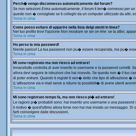
Perch� vengo disconnesso automaticamente dal forum?
Se non selezioni
Entra automaticamente
, il forum ti terr� connesso per u
questo non � consigliato se ti colleghi da un computer utilizzato da altri, es
Torna in cima
Come posso evitare di apparire nella lista delgi utenti in linea?
Nel tuo profilo trovi l'opzione
Non mostrare se sei on-line
: se la attivi, app
Torna in cima
Ho perso la mia password!
Niente panico! La tua password non pu� essere recuperata, ma pu� essere 
Torna in cima
Mi sono registrato ma non riesco ad entrare!
Innanzitutto controlla di aver inserito lo username e la password corretti. 
allora devi seguire le istruzioni che hai ricevuto. Se questo non � il tuo ca
di poter entrare. Quando ti registri ti verr� detto che tipo di attivazione � ri
(L'attivazione via e-mail serve a ridurre la possibilit� di avere utenti anon
Torna in cima
Mi sono registrato tempo fa, ma non riesco pi� ad entrare!
Le ragioni pi� probabili sono: hai inserito uno username o una password sbag
il motivo � quest'ultimo allora forse non hai mai inviato un messaggio. Di 
farti coinvolgere dalle discussioni.
Torna in cima