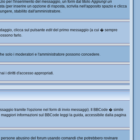
io per l'inserimento del messaggio, un form dal titolo
Aggiungi un
ta (per inserire un opzione di risposta, scrivila nell'apposito spazio e clicca
ungere, stabilito dall'amministratore.
ndaggio, clicca sul pulsante
edit
del primo messaggio (a cui � sempre
possono farlo.
, che solo i moderatori e l'amministratore possono concedere.
i i diritti d'accesso appropriati.
ssaggio tramite l'opzione nel form di invio messaggi). Il BBCode � simile
r maggiori informazioni sul BBCode leggi la guida, accessibile dalla pagina
e persone abusino del forum usando comandi che potrebbero rovinare