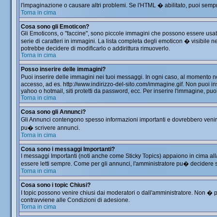
l'impaginazione o causare altri problemi. Se l'HTML � abilitato, puoi sempre
Torna in cima
Cosa sono gli Emoticon?
Gli Emoticons, o "faccine", sono piccole immagini che possono essere usate 
serie di caratteri in immagini. La lista completa degli emoticon � visibil
potrebbe decidere di modificarlo o addirittura rimuoverlo.
Torna in cima
Posso inserire delle immagini?
Puoi inserire delle immagini nei tuoi messaggi. In ogni caso, al momento 
accesso, ad es. http://www.indirizzo-del-sito.com/immagine.gif. Non puoi in
yahoo o hotmail, siti protetti da password, ecc. Per inserire l'immagine, 
Torna in cima
Cosa sono gli Annunci?
Gli Annunci contengono spesso informazioni importanti e dovrebbero venir le
pu� scrivere annunci.
Torna in cima
Cosa sono i messaggi Importanti?
I messaggi Importanti (noti anche come Sticky Topics) appaiono in cima all
essere letti sempre. Come per gli annunci, l'amministratore pu� decidere 
Torna in cima
Cosa sono i topic Chiusi?
I topic possono venire chiusi dai moderatori o dall'amministratore. Non �
contravviene alle Condizioni di adesione.
Torna in cima