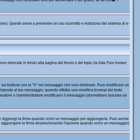
o messaggi non necessari solo per aumentare il tuo grado; se fai cos�, i
nzione). Questo serve a prevenire un uso scorretto e malizioso del sistema di e-
sono elencate in fondo alla pagina del forum o del topic (la lista
Puoi inviare
 sul bottone con la "X" nel messaggio che vuoi eliminare. Puoi modificare un
sposto al tuo messaggio, quando effettui una modifica troverai del testo
ratore o l'amministratore modificano il messaggio (dovrebbero lasciare un
ne
Aggiungi la firma
quando scrivi un messaggio per aggiungerla. Puoi anche
di aggiungere la firma deselezionando l'opzione quando scrivi un messaggio).