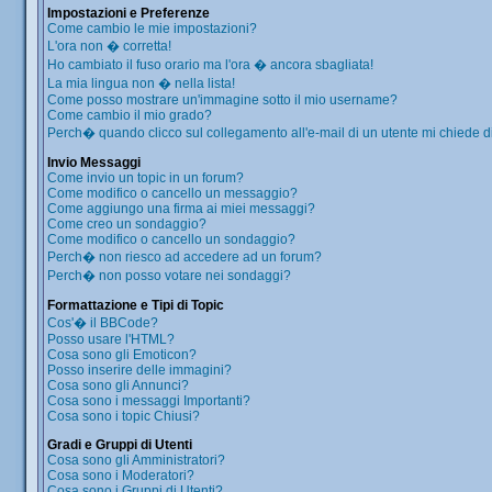
Impostazioni e Preferenze
Come cambio le mie impostazioni?
L'ora non � corretta!
Ho cambiato il fuso orario ma l'ora � ancora sbagliata!
La mia lingua non � nella lista!
Come posso mostrare un'immagine sotto il mio username?
Come cambio il mio grado?
Perch� quando clicco sul collegamento all'e-mail di un utente mi chiede di 
Invio Messaggi
Come invio un topic in un forum?
Come modifico o cancello un messaggio?
Come aggiungo una firma ai miei messaggi?
Come creo un sondaggio?
Come modifico o cancello un sondaggio?
Perch� non riesco ad accedere ad un forum?
Perch� non posso votare nei sondaggi?
Formattazione e Tipi di Topic
Cos'� il BBCode?
Posso usare l'HTML?
Cosa sono gli Emoticon?
Posso inserire delle immagini?
Cosa sono gli Annunci?
Cosa sono i messaggi Importanti?
Cosa sono i topic Chiusi?
Gradi e Gruppi di Utenti
Cosa sono gli Amministratori?
Cosa sono i Moderatori?
Cosa sono i Gruppi di Utenti?