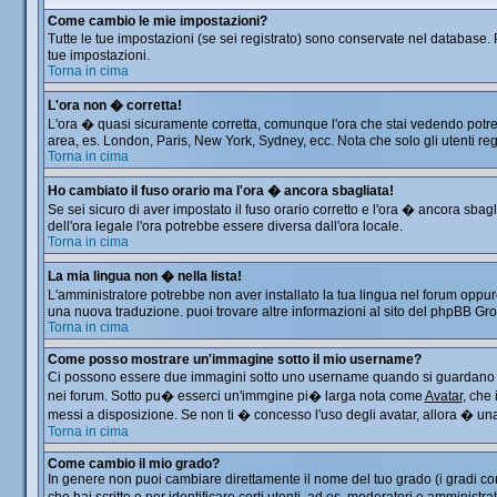
Come cambio le mie impostazioni?
Tutte le tue impostazioni (se sei registrato) sono conservate nel database. P
tue impostazioni.
Torna in cima
L'ora non � corretta!
L'ora � quasi sicuramente corretta, comunque l'ora che stai vedendo potrebbe
area, es. London, Paris, New York, Sydney, ecc. Nota che solo gli utenti reg
Torna in cima
Ho cambiato il fuso orario ma l'ora � ancora sbagliata!
Se sei sicuro di aver impostato il fuso orario corretto e l'ora � ancora sbag
dell'ora legale l'ora potrebbe essere diversa dall'ora locale.
Torna in cima
La mia lingua non � nella lista!
L'amministratore potrebbe non aver installato la tua lingua nel forum oppure
una nuova traduzione. puoi trovare altre informazioni al sito del phpBB Group
Torna in cima
Come posso mostrare un'immagine sotto il mio username?
Ci possono essere due immagini sotto uno username quando si guardano i me
nei forum. Sotto pu� esserci un'immgine pi� larga nota come
Avatar
, che
messi a disposizione. Se non ti � concesso l'uso degli avatar, allora � una 
Torna in cima
Come cambio il mio grado?
In genere non puoi cambiare direttamente il nome del tuo grado (i gradi comp