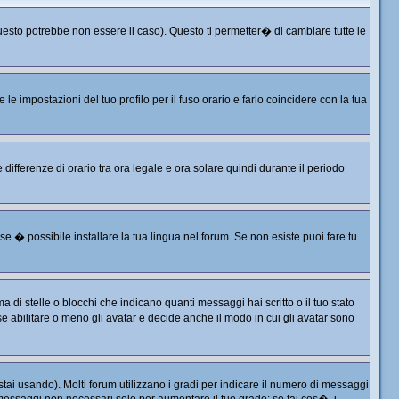
sto potrebbe non essere il caso). Questo ti permetter� di cambiare tutte le
 impostazioni del tuo profilo per il fuso orario e farlo coincidere con la tua
differenze di orario tra ora legale e ora solare quindi durante il periodo
e � possibile installare la tua lingua nel forum. Se non esiste puoi fare tu
 stelle o blocchi che indicano quanti messaggi hai scritto o il tuo stato
 abilitare o meno gli avatar e decide anche il modo in cui gli avatar sono
tai usando). Molti forum utilizzano i gradi per indicare il numero di messaggi