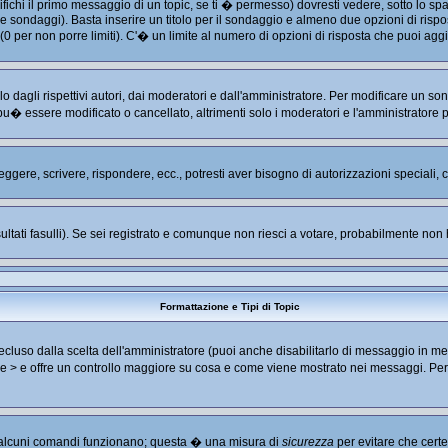
hi il primo messaggio di un topic, se ti � permesso) dovresti vedere, sotto lo spaz
are sondaggi). Basta inserire un titolo per il sondaggio e almeno due opzioni di rispos
 (0 per non porre limiti). C'� un limite al numero di opzioni di risposta che puoi aggi
 dagli rispettivi autori, dai moderatori e dall'amministratore. Per modificare un so
u� essere modificato o cancellato, altrimenti solo i moderatori e l'amministratore 
leggere, scrivere, rispondere, ecc., potresti aver bisogno di autorizzazioni speciali
ultati fasulli). Se sei registrato e comunque non riesci a votare, probabilmente non ha
Formattazione e Tipi di Topic
luso dalla scelta dell'amministratore (puoi anche disabilitarlo di messaggio in me
< e > e offre un controllo maggiore su cosa e come viene mostrato nei messaggi. Pe
no alcuni comandi funzionano; questa � una misura di
sicurezza
per evitare che cert