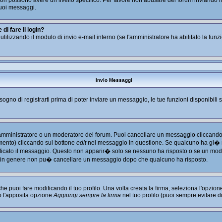
tratori possono avere un livello specifico. Per favore non abusare del forum inviand
uoi messaggi.
i fare il login?
i utilizzando il modulo di invio e-mail interno (se l'amministratore ha abilitato la fu
Invio Messaggi
isogno di registrarti prima di poter inviare un messaggio, le tue funzioni disponibili 
l'amministratore o un moderatore del forum. Puoi cancellare un messaggio cliccando
imento) cliccando sul bottone
edit
nel messaggio in questione. Se qualcuno ha gi� ri
ficato il messaggio. Questo non apparir� solo se nessuno ha risposto o se un mode
 in genere non pu� cancellare un messaggio dopo che qualcuno ha risposto.
puoi fare modificando il tuo profilo. Una volta creata la firma, seleziona l'opzio
o l'apposita opzione
Aggiungi sempre la firma
nel tuo profilo (puoi sempre evitare 