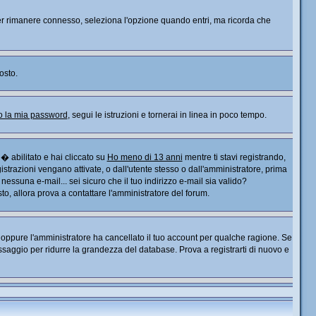
. Per rimanere connesso, seleziona l'opzione quando entri, ma ricorda che
osto.
o la mia password
, segui le istruzioni e tornerai in linea in poco tempo.
� abilitato e hai cliccato su
Ho meno di 13 anni
mentre ti stavi registrando,
gistrazioni vengano attivate, o dall'utente stesso o dall'amministratore, prima
o nessuna e-mail... sei sicuro che il tuo indirizzo e-mail sia valido?
sto, allora prova a contattare l'amministratore del forum.
), oppure l'amministratore ha cancellato il tuo account per qualche ragione. Se
saggio per ridurre la grandezza del database. Prova a registrarti di nuovo e