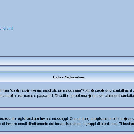
o forum!
Login e Registrazione
o dal forum (se � cos� ti viene mostrato un messaggio)? Se � cos� devi contattare il
 e ricontrolla username e password. Di solito il problema � questo, altrimenti conta
cessario registrarsi per inviare messaggi. Comunque, la registrazione ti dar� acces
� di inviare email direttamente dal forum, iscrizione a gruppi di utenti, ecc. Ti basta