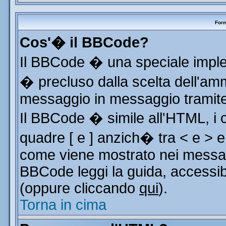
Form
Cos'� il BBCode?
Il BBCode � una speciale implem
� precluso dalla scelta dell'ammi
messaggio in messaggio tramite 
Il BBCode � simile all'HTML, i 
quadre [ e ] anzich� tra < e > e
come viene mostrato nei messag
BBCode leggi la guida, accessib
(oppure cliccando
qui
).
Torna in cima